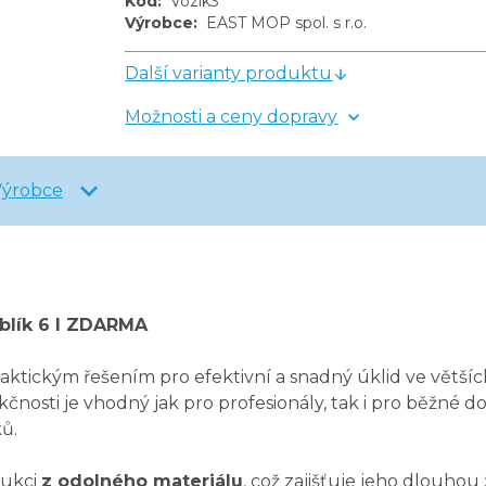
Kód
:
Vozik3
Výrobce
:
EAST MOP spol. s r.o.
Další varianty produktu
Možnosti a ceny dopravy
Výrobce
yblík 6 l ZDARMA
praktickým řešením pro efektivní a snadný úklid ve většíc
nosti je vhodný jak pro profesionály, tak i pro běžné 
ků.
rukci
z odolného materiálu
, což zajišťuje jeho dlouhou