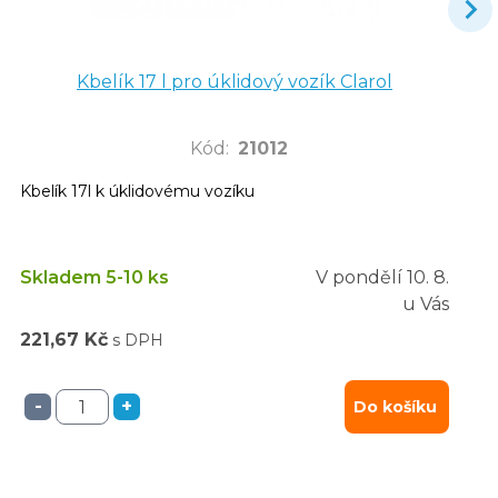
Kbelík 17 l pro úklidový vozík Clarol
Kód
:
21012
Kbelík 17l k úklidovému vozíku
Skladem 5-10 ks
V pondělí
10. 8.
u Vás
221,67 Kč
s DPH
-
+
Do košíku