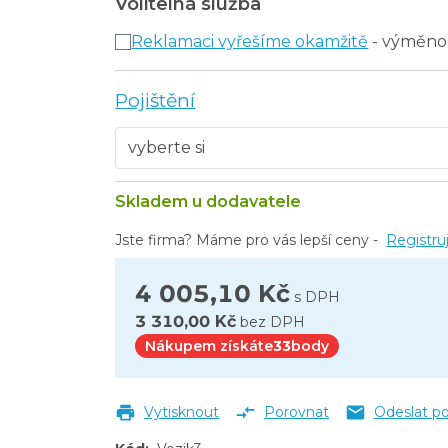
Volitelná služba
na pytel 120 l
Reklamaci vyřešíme okamžitě
- výměno
Pojištění
čem
Skladem u dodavatele
Jste firma? Máme pro vás lepší ceny -
Registru
4 005,10 Kč
s DPH
3 310,00 Kč
bez DPH
Nákupem získáte
33
body
Vytisknout
Porovnat
Odeslat p