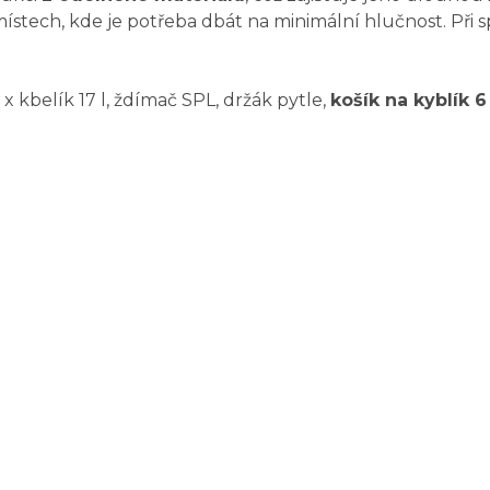
a místech, kde je potřeba dbát na minimální hlučnost. Př
x kbelík 17 l, ždímač SPL, držák pytle,
košík na kyblík 