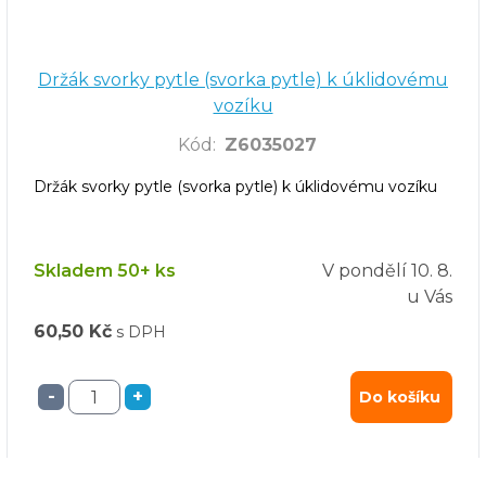
Držák svorky pytle (svorka pytle) k úklidovému
vozíku
Kód
:
Z6035027
Držák svorky pytle (svorka pytle) k úklidovému vozíku
Skladem 50+ ks
V pondělí
10. 8.
u Vás
60,50 Kč
s DPH
-
+
Do košíku