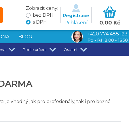
Zobrazit ceny:
bez DPH
Registrace
s DPH
0,00 Kč
Přihlášení
+420 774 488 123
DNA
BLOG
Po - Pá, 8:00 - 16:30
ena
Podle určení
Ostatní
l ZDARMA
je vhodný jak pro profesionály, tak i pro běžné