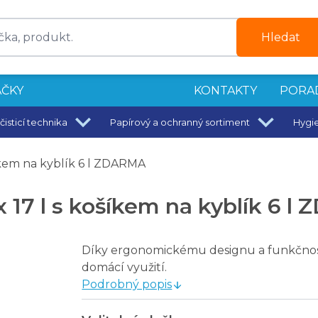
Hledat
ČKY
KONTAKTY
PORA
čisticí technika
Papírový a ochranný sortiment
Hygi
u
šíkem na kyblík 6 l ZDARMA
 x 17 l s košíkem na kyblík 6 
 hliník 140 cm
Díky ergonomickému designu a funkčnosti 
pper
domácí využití.
 mikrovláknem
Podrobný popis