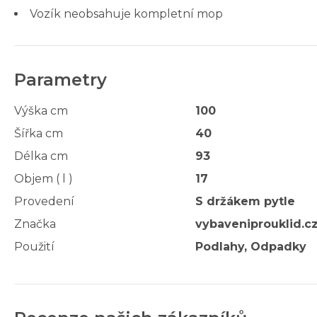
Vozík neobsahuje kompletní mop
Parametry
Výška cm
100
Šířka cm
40
Délka cm
93
Objem ( l )
17
Provedení
S držákem pytle
Značka
vybaveniprouklid.c
Použití
Podlahy, Odpadky