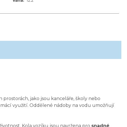
Váha
:
12.2
h prostorách, jako jsou kanceláře, školy nebo
domácí využití. Oddělené nádoby na vodu umožňují
 životnost. Kola vozíku jsou navržena pro
snadné