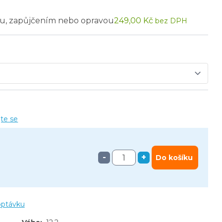
u, zapůjčením nebo opravou
249,00 Kč
bez DPH
jte se
-
+
Do košíku
optávku