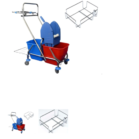
vybaveniprouklid.cz Úklidový vozík 2 x 15 l s držákem 
Profi úklidový vozík DUO PRO 24 litrů
vybaveniprouklid.cz úklidový vozík 1 x 23 l
Úklidový vozík KOMBI JOOKY II
Úklidový vozík Clarol Plus VI
vybaveniprouklid.cz Úklidový vozík 2 x 23 l se ždíma
Úklidový vozík Terry line II
Úklidový vozík plastový 2 x 20 l