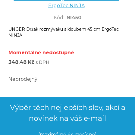
ErgoTec NINJA
Kód
:
NI450
UNGER Držák rozmýváku s kloubem 45 cm ErgoTec
NINJA
Momentálně nedostupné
348,48 Kč
s DPH
Neprodejný
Výběr těch nejlepších slev, akcí a
novinek na váš e-mail
(maximálně 4x měsíčně)