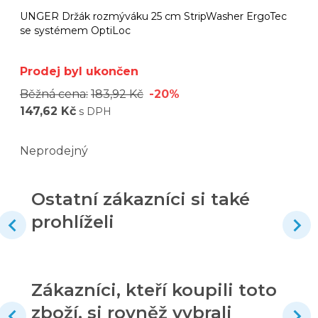
UNGER Držák rozmýváku 25 cm StripWasher ErgoTec
se systémem OptiLoc
Prodej byl ukončen
Běžná cena:
183,92 Kč
-20%
147,62 Kč
s DPH
Neprodejný
Ostatní zákazníci si také
prohlíželi
Zákazníci, kteří koupili toto
zboží, si rovněž vybrali