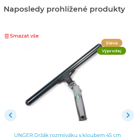
Naposledy prohlížené produkty
Smazat vše
Sleva
Výprodej
UNGER Držák rozmýváku s kloubem 45 cm