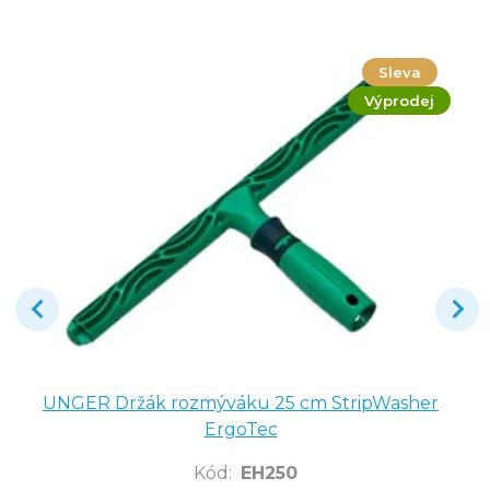
Sleva
Výprodej
UNGER Držák rozmýváku 25 cm StripWasher
ErgoTec
Kód
:
EH250