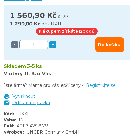
1 560,90 Kč
s DPH
1 290,00 Kč
bez DPH
Nákupem získáte
12
bodů
-
+
Do košíku
Skladem 3-5 ks
V úterý
11. 8.
u Vás
Jste firma? Máme pro vás lepší ceny -
Registrujte se
Vytisknout
Odeslat poptávku
Kód
:
HIXXL
Váha
:
1.2
EAN
:
4017942925755
Výrobce
:
UNGER Germany GmbH