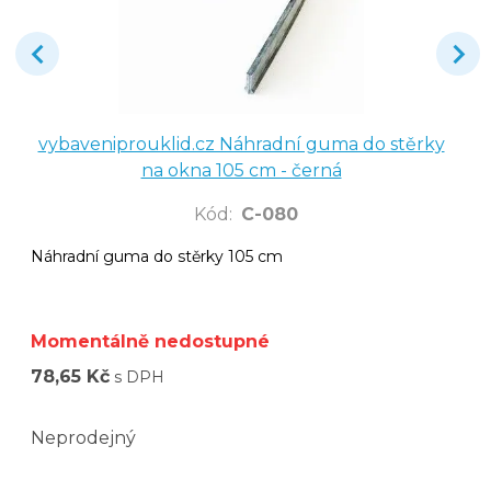
vybaveniprouklid.cz Náhradní guma do stěrky
na okna 105 cm - černá
Kód
:
C-080
Náhradní guma do stěrky 105 cm
Momentálně nedostupné
78,65 Kč
s DPH
Neprodejný