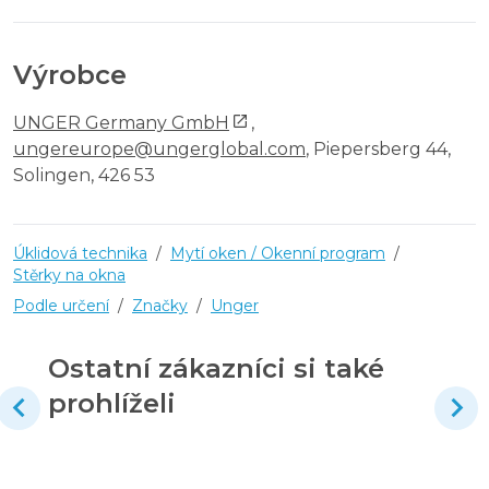
Výrobce
UNGER Germany GmbH
,
ungereurope@ungerglobal.com
, Piepersberg 44,
Solingen, 426 53
Úklidová technika
/
Mytí oken / Okenní program
/
Stěrky na okna
Podle určení
/
Značky
/
Unger
Ostatní zákazníci si také
prohlíželi