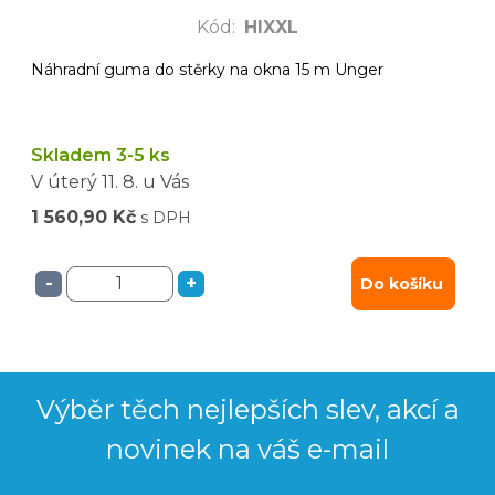
Kód
:
HIXXL
Náhradní guma do stěrky na okna 15 m Unger
Skladem 3-5 ks
V úterý
11. 8.
u Vás
1 560,90 Kč
s DPH
-
+
Do košíku
Výběr těch nejlepších slev, akcí a
novinek na váš e-mail