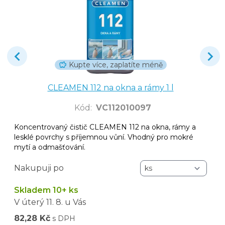
Kupte více, zaplatíte méně
CLEAMEN 112 na okna a rámy 1 l
Kód
:
VC112010097
Koncentrovaný čistič CLEAMEN 112 na okna, rámy a
lesklé povrchy s příjemnou vůní. Vhodný pro mokré
mytí a odmašťování.
Nakupuji po
Skladem 10+ ks
V úterý
11. 8.
u Vás
82,28 Kč
s DPH