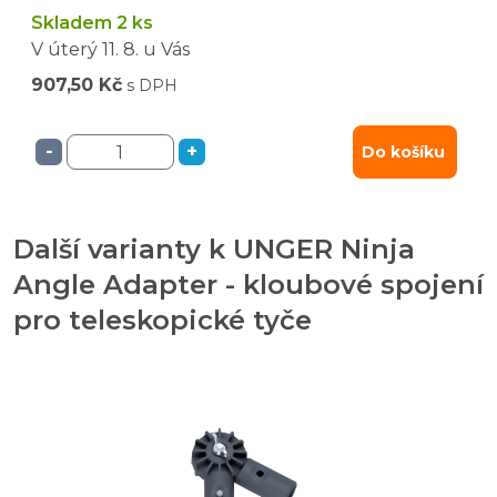
Skladem 2 ks
V úterý
11. 8.
u Vás
907,50 Kč
s DPH
-
+
Do košíku
Další varianty k UNGER Ninja
Angle Adapter - kloubové spojení
pro teleskopické tyče