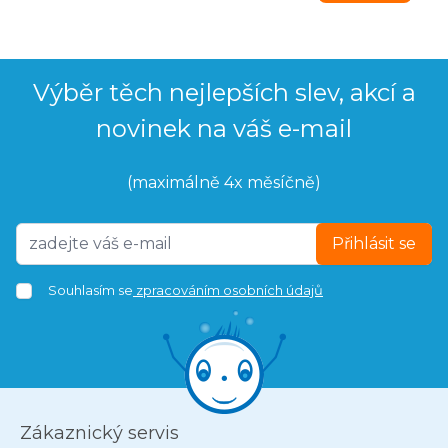
Výběr těch nejlepších slev, akcí a
novinek na váš e-mail
(maximálně 4x měsíčně)
Přihlásit se
Souhlasím se
zpracováním osobních údajů
Zákaznický servis