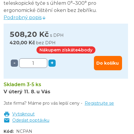
teleskopické tyče s úhlem 0°–300° pro
ergonomické čištění oken bez žebříku.
Podrobný popis
508,20 Kč
s DPH
420,00 Kč
bez DPH
Nákupem získáte
4
body
-
+
Do košíku
Skladem 3-5 ks
V úterý
11. 8.
u Vás
Jste firma? Máme pro vás lepší ceny -
Registrujte se
Vytisknout
Odeslat poptávku
Kód
:
NCPAN