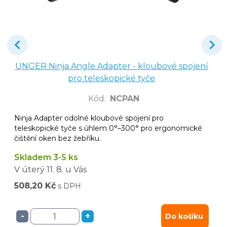
UNGER Ninja Angle Adapter - kloubové spojení
pro teleskopické tyče
Kód
:
NCPAN
Ninja Adapter odolné kloubové spojení pro
teleskopické tyče s úhlem 0°–300° pro ergonomické
čištění oken bez žebříku.
Skladem 3-5 ks
V úterý
11. 8.
u Vás
508,20 Kč
s DPH
-
+
Do košíku