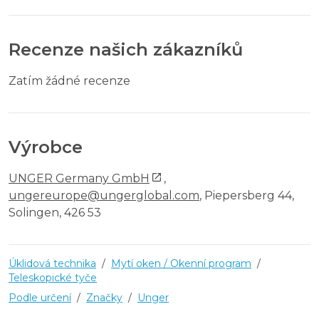
Recenze našich zákazníků
Zatím žádné recenze
Výrobce
UNGER Germany GmbH
,
ungereurope@ungerglobal.com
, Piepersberg 44,
Solingen, 426 53
Úklidová technika
/
Mytí oken / Okenní program
/
Teleskopické tyče
Podle určení
/
Značky
/
Unger