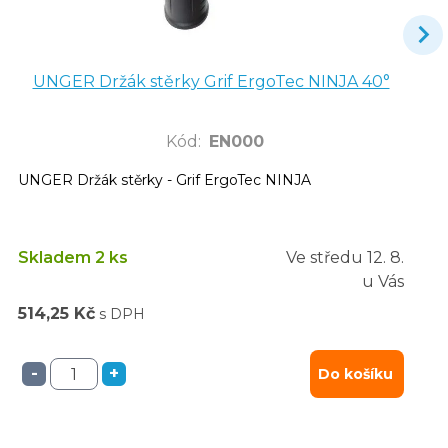
UNGER Držák stěrky Grif ErgoTec NINJA 40°
Kód
:
EN000
UNGER Držák stěrky - Grif ErgoTec NINJA
Skladem 2 ks
Ve středu
12. 8.
u Vás
514,25 Kč
s DPH
-
+
Do košíku