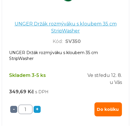
UNGER Držák rozmýváku s kloubem 35 cm
StripWasher
Kód
:
SV350
UNGER Držák rozmýváku s kloubem 35 cm
StripWasher
Skladem 3-5 ks
Ve středu
12. 8.
u Vás
349,69 Kč
s DPH
-
+
Do košíku