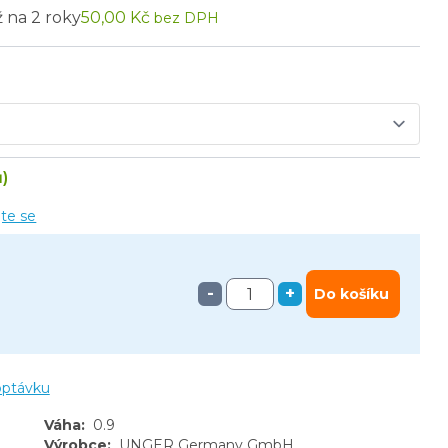
ž na 2 roky
50,00 Kč
bez DPH
)
jte se
-
+
Do košíku
optávku
Váha
:
0.9
Výrobce
:
UNGER Germany GmbH