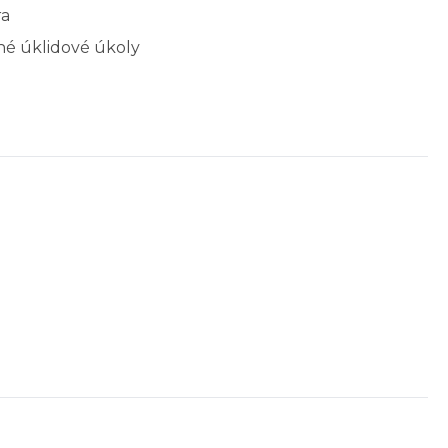
ra
zné úklidové úkoly