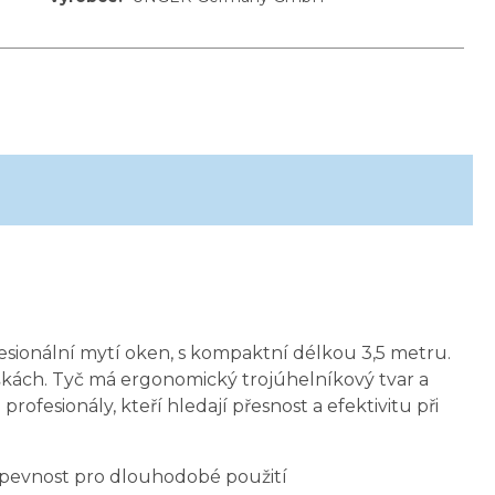
esionální mytí oken, s kompaktní délkou 3,5 metru.
výškách. Tyč má ergonomický trojúhelníkový tvar a
esionály, kteří hledají přesnost a efektivitu při
 pevnost pro dlouhodobé použití