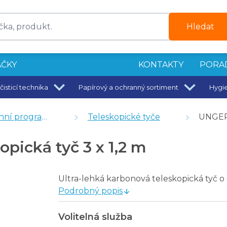
Hledat
ČKY
KONTAKTY
PORA
čisticí technika
Papírový a ochranný sortiment
Hygi
Washer UniTec
ní program
Teleskopické tyče
UNGER 
her
pická tyč 3 x 1,2 m
Ultra-lehká karbonová teleskopická tyč o
Podrobný popis
x 40 cm
Volitelná služba