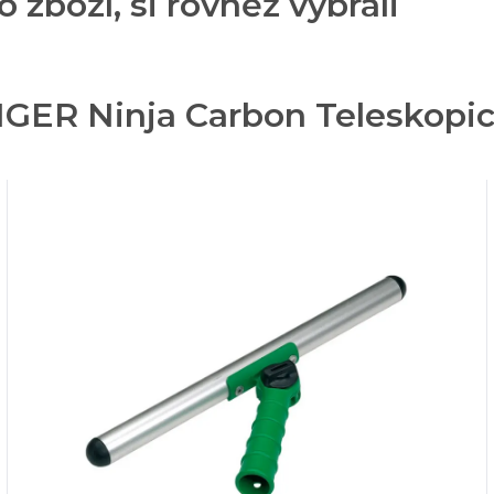
o zboží, si rovněž vybrali
GER Ninja Carbon Teleskopick