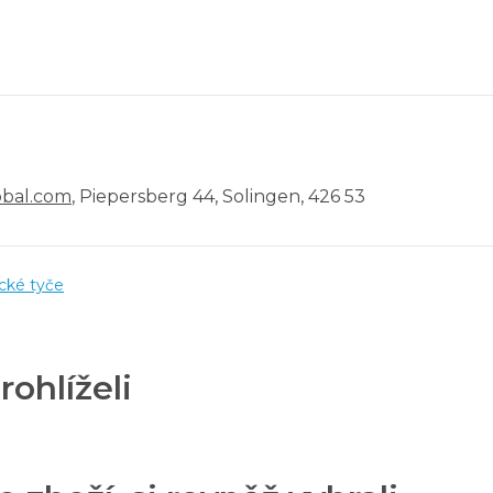
bal.com
, Piepersberg 44, Solingen, 426 53
cké tyče
rohlíželi