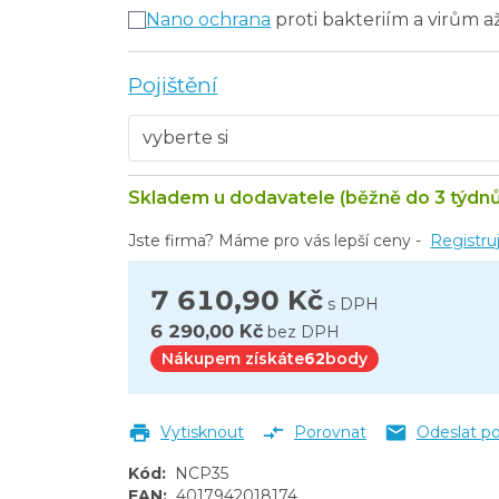
Nano ochrana
proti bakteriím a virům a
Pojištění
Skladem u dodavatele (běžně do 3 týdnů
Jste firma? Máme pro vás lepší ceny -
Registru
7 610,90 Kč
s DPH
6 290,00 Kč
bez DPH
Nákupem získáte
62
body
Vytisknout
Porovnat
Odeslat p
Kód
:
NCP35
EAN
:
4017942018174