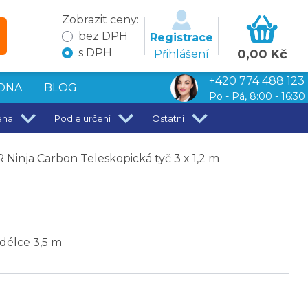
Zobrazit ceny:
bez DPH
Registrace
s DPH
0,00 Kč
Přihlášení
+420 774 488 123
DNA
BLOG
Po - Pá, 8:00 - 16:30
ena
Podle určení
Ostatní
Ninja Carbon Teleskopická tyč 3 x 1,2 m
 délce 3,5 m