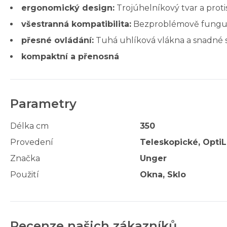
ergonomický design:
Trojúhelníkový tvar a proti
všestranná kompatibilita:
Bezproblémově funguje s
přesné ovládání:
Tuhá uhlíková vlákna a snadné s
kompaktní a přenosná
Parametry
Délka cm
350
Provedení
Teleskopické, Opti
Značka
Unger
Použití
Okna, Sklo
Recenze našich zákazníků