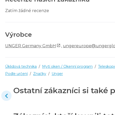
Zatím žádné recenze
Výrobce
UNGER Germany GmbH
,
ungereurope@ungerglo
Úklidová technika
/
Mytí oken / Okenní program
/
Teleskopi
Podle určení
/
Značky
/
Unger
Ostatní zákazníci si také p