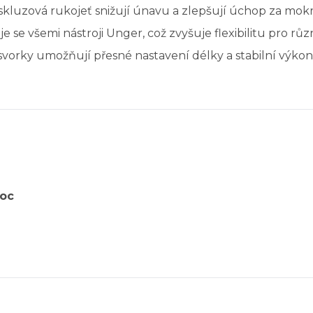
skluzová rukojeť snižují únavu a zlepšují úchop za mok
e všemi nástroji Unger, což zvyšuje flexibilitu pro rů
vorky umožňují přesné nastavení délky a stabilní výkon
Loc