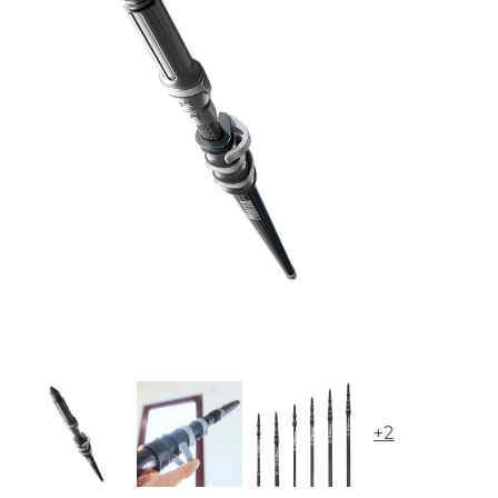
UNGER Ninja Carbon Teleskopická tyč 2 x 0,60 m
+2