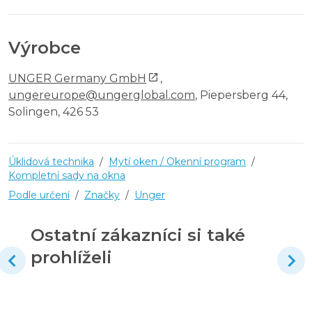
Výrobce
UNGER Germany GmbH
,
ungereurope@ungerglobal.com
, Piepersberg 44,
Solingen, 426 53
Úklidová technika
/
Mytí oken / Okenní program
/
Kompletní sady na okna
Podle určení
/
Značky
/
Unger
Ostatní zákazníci si také
prohlíželi