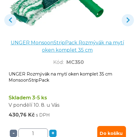
UNGER MonsoonStripPack Rozmývák na mytí
oken komplet 35 cm
Kód
:
MC350
UNGER Rozmývák na mytí oken komplet 35 cm
MonsoonStripPack
Skladem 3-5 ks
V pondělí
10. 8.
u Vás
430,76 Kč
s DPH
-
+
Do košíku