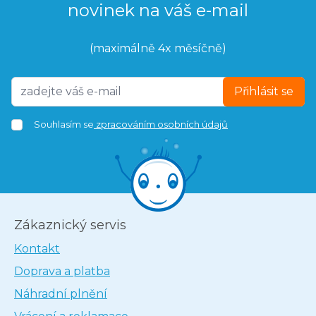
novinek na váš e-mail
(maximálně 4x měsíčně)
Přihlásit se
Souhlasím se
zpracováním osobních údajů
Zákaznický servis
Kontakt
Doprava a platba
Náhradní plnění