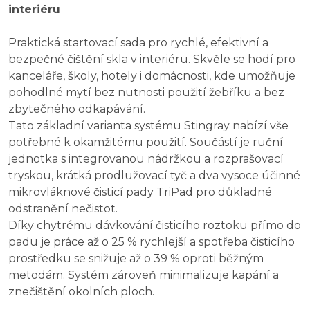
interiéru
Praktická startovací sada pro rychlé, efektivní a
bezpečné čištění skla v interiéru. Skvěle se hodí pro
kanceláře, školy, hotely i domácnosti, kde umožňuje
pohodlné mytí bez nutnosti použití žebříku a bez
zbytečného odkapávání.
Tato základní varianta systému Stingray nabízí vše
potřebné k okamžitému použití. Součástí je ruční
jednotka s integrovanou nádržkou a rozprašovací
tryskou, krátká prodlužovací tyč a dva vysoce účinné
mikrovláknové čisticí pady TriPad pro důkladné
odstranění nečistot.
Díky chytrému dávkování čisticího roztoku přímo do
padu je práce až o 25 % rychlejší a spotřeba čisticího
prostředku se snižuje až o 39 % oproti běžným
metodám. Systém zároveň minimalizuje kapání a
znečištění okolních ploch.