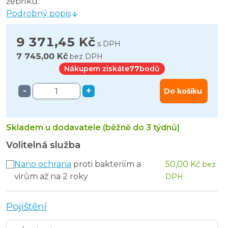
žebříku.
Podrobný popis
9 371,45 Kč
s DPH
7 745,00 Kč
bez DPH
Nákupem získáte
77
bodů
-
+
Do košíku
Skladem u dodavatele (běžně do 3 týdnů)
Volitelná služba
Nano ochrana
proti bakteriím a
50,00 Kč
bez
virům až na 2 roky
DPH
Pojištění