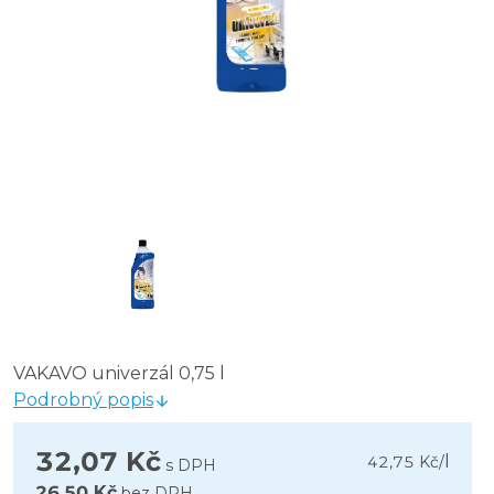
VAKAVO univerzál 0,75 l
Podrobný popis
32,07 Kč
l
42,75 Kč
/
s DPH
26,50 Kč
bez DPH