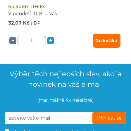
Skladem 10+ ks
V pondělí
10. 8.
u Vás
32,07 Kč
s DPH
-
+
Do košíku
Výběr těch nejlepších slev, akcí a
novinek na váš e-mail
(maximálně 4x měsíčně)
Přihlásit se