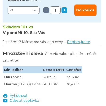
-
+
Do košíku
Skladem 10+ ks
V pondělí
10. 8.
u Vás
Jste firma? Máme pro vás lepší ceny -
Registrujte se
Množstevní sleva
Čím víc nakoupíte, tím méně
zaplatíte
Min. odběr
Cena s DPH
Cena/Ks
1 kus
a více
32,07 Kč
32,07 Kč
1 karton
(18 kusů) a více
548,86 Kč
30,49 Kč
Vytisknout
Odeslat poptávku