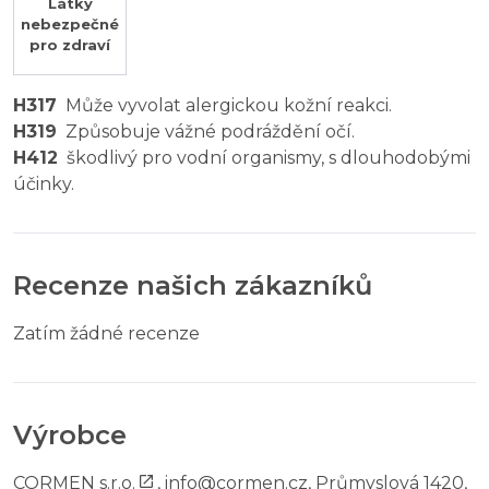
Látky
nebezpečné
pro zdraví
H317
Může vyvolat alergickou kožní reakci.
H319
Způsobuje vážné podráždění očí.
H412
škodlivý pro vodní organismy, s dlouhodobými
účinky.
Recenze našich zákazníků
Zatím žádné recenze
Výrobce
CORMEN s.r.o.
,
info@cormen.cz
, Průmyslová 1420,