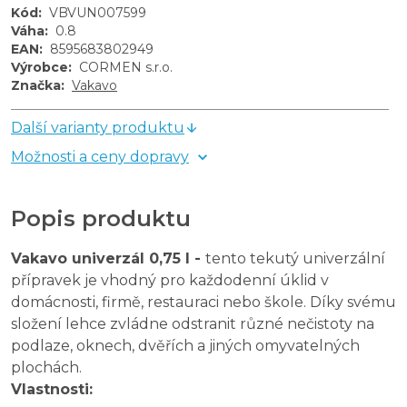
Kód
:
VBVUN007599
Váha
:
0.8
EAN
:
8595683802949
Výrobce
:
CORMEN s.r.o.
Značka
:
Vakavo
Další varianty produktu
Možnosti a ceny dopravy
Popis produktu
Vakavo univerzál 0,75 l -
tento tekutý univerzální
přípravek je vhodný pro každodenní úklid v
domácnosti, firmě, restauraci nebo škole. Díky svému
složení lehce zvládne odstranit různé nečistoty na
podlaze, oknech, dvěřích a jiných omyvatelných
plochách.
Vlastnosti: