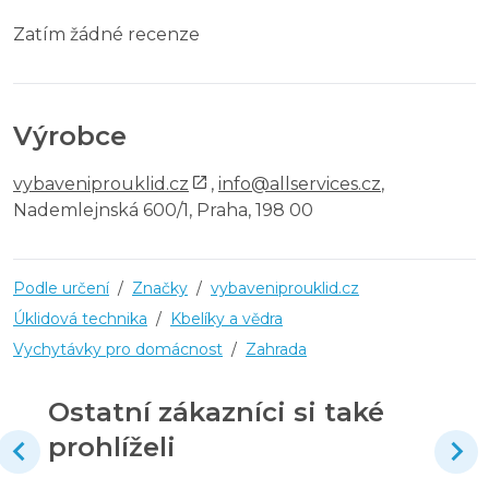
Zatím žádné recenze
Výrobce
vybaveniprouklid.cz
,
info@allservices.cz
,
Nademlejnská 600/1, Praha, 198 00
Podle určení
/
Značky
/
vybaveniprouklid.cz
Úklidová technika
/
Kbelíky a vědra
Vychytávky pro domácnost
/
Zahrada
Ostatní zákazníci si také
prohlíželi