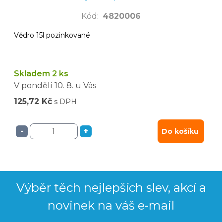
Kód
:
4820006
Vědro 15l pozinkované
Skladem 2 ks
V pondělí
10. 8.
u Vás
125,72 Kč
s DPH
-
+
Do košíku
Výběr těch nejlepších slev, akcí a
novinek na váš e-mail