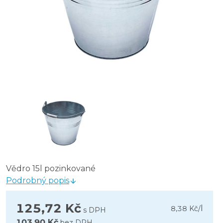
Vědro 15l pozinkované
Podrobný popis
125,72 Kč
l
8,38 Kč
/
s DPH
103,90 Kč
bez DPH