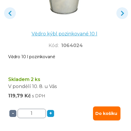
Vědro kýbl pozinkované 10 l
Kód
:
1064024
Vědro 10 l pozinkované
Skladem 2 ks
V pondělí
10. 8.
u Vás
119,79 Kč
s DPH
-
+
Do košíku