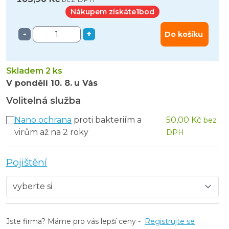
Nákupem získáte
1
bod
-
+
Do košíku
Skladem 2 ks
V pondělí
10. 8.
u Vás
Volitelná služba
Nano ochrana
proti bakteriím a
50,00 Kč
bez
virům až na 2 roky
DPH
Pojištění
Jste firma? Máme pro vás lepší ceny -
Registrujte se