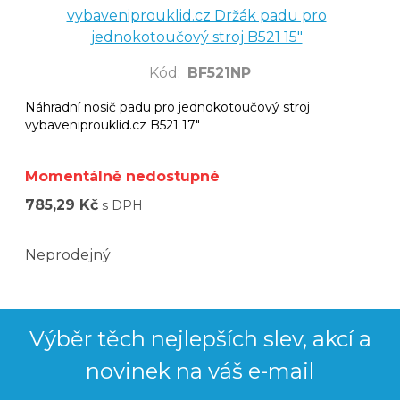
vybaveniprouklid.cz Držák padu pro
jednokotoučový stroj B521 15"
Kód
:
BF521NP
Náhradní nosič padu pro jednokotoučový stroj
vybaveniprouklid.cz B521 17"
Momentálně nedostupné
785,29 Kč
s DPH
Neprodejný
Výběr těch nejlepších slev, akcí a
novinek na váš e-mail