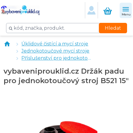
Menu
Hledat
vybaveniprouklid.cz Jednokotoučový stroj BF521
Úklidové čistící a mycí stroje
vybaveniprouklid.cz Sací motor pro mycí stroj B521
Jednokotoučové mycí stroje
vybaveniprouklid.cz Držák padu pro jednokotoučový st
Příslušenství pro jednokotoučové mycí stroje
vybaveniprouklid.cz Držák padu
pro jednokotoučový stroj B521 15"