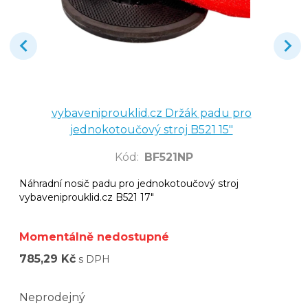
vybaveniprouklid.cz Držák padu pro
jednokotoučový stroj B521 15"
Kód
:
BF521NP
Náhradní nosič padu pro jednokotoučový stroj
vybaveniprouklid.cz B521 17"
Momentálně nedostupné
785,29 Kč
s DPH
Neprodejný