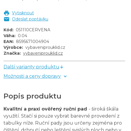
Vytisknout
Odeslat poptávku
Kód
:
051110CERVENA
Váha
:
0.04
EAN
:
8595671004904
Výrobce
:
vybaveniprouklid.cz
Značka
:
vybaveniprouklid.cz
Další varianty produktu
Možnosti a ceny dopravy
Popis produktu
Kvalitní a praxí ověřený ruční pad
- široká škála
využití. Stačí si pouze vybrat barevné provedení z
tabulky níže. Ruční pady jsou určeny zejména pro
čištění, drhnutí nebo leštění svislých ploch nebo v