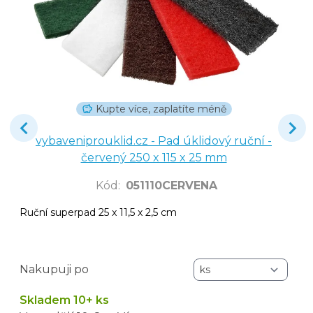
Kupte více, zaplatíte méně
vybaveniprouklid.cz - Pad úklidový ruční -
červený 250 x 115 x 25 mm
Kód
:
051110CERVENA
Ruční superpad 25 x 11,5 x 2,5 cm
Nakupuji po
Skladem 10+ ks