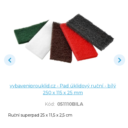
vybaveniprouklid.cz - Pad úklidový ruční - bílý
250 x 115 x 25 mm
Kód
:
051110BILA
Ruční superpad 25 x 11,5 x 2,5 cm