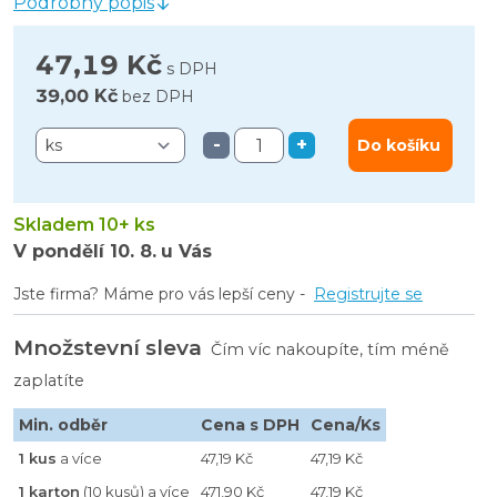
Podrobný popis
47,19 Kč
s DPH
39,00 Kč
bez DPH
-
+
Do košíku
Skladem 10+ ks
V pondělí
10. 8.
u Vás
Jste firma? Máme pro vás lepší ceny -
Registrujte se
Množstevní sleva
Čím víc nakoupíte, tím méně
zaplatíte
Min. odběr
Cena s DPH
Cena/Ks
1 kus
a více
47,19 Kč
47,19 Kč
1 karton
(10 kusů) a více
471,90 Kč
47,19 Kč