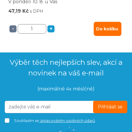
V pondělí
10. 8.
u Vás
47,19 Kč
s DPH
-
+
Do košíku
Výběr těch nejlepších slev, akcí a
novinek na váš e-mail
(maximálně 4x měsíčně)
Přihlásit se
Souhlasím se
zpracováním osobních údajů