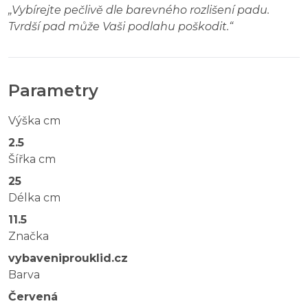
„
Vybírejte pečlivě dle barevného rozlišení padu.
Tvrdší pad může Vaši podlahu poškodit.
“
Parametry
Výška cm
2.5
Šířka cm
25
Délka cm
11.5
Značka
vybaveniprouklid.cz
Barva
Červená