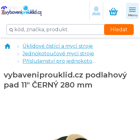
Menu
Hledat
vybaveniprouklid.cz podlahový pad 11" ZELENÝ 280 
Úklidové čistící a mycí stroje
vybaveniprouklid.cz podlahový pad 11" HNĚDÝ 280 m
Jednokotoučové mycí stroje
vybaveniprouklid.cz podlahový pad 11" ČERVENÝ 280
Příslušenství pro jednokotoučové mycí stroje
vybaveniprouklid.cz podlahový pad 11" BÍLÝ 280 mm
vybaveniprouklid.cz podlahový
pad 11" ČERNÝ 280 mm