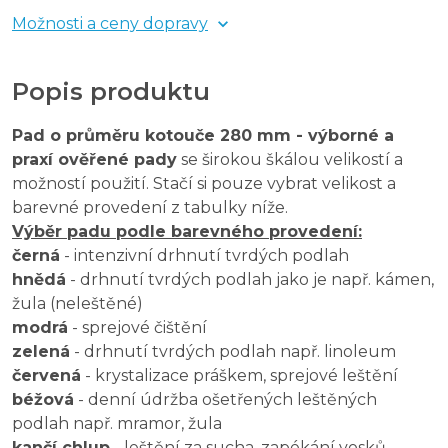
Možnosti a ceny dopravy
Popis produktu
Pad o průměru kotouče 280 mm - výborné a
praxí ověřené pady
se širokou škálou velikostí a
možností použití. Stačí si pouze vybrat velikost a
barevné provedení z tabulky níže.
Výběr padu podle barevného provedení:
černá
- intenzivní drhnutí tvrdých podlah
hnědá
- drhnutí tvrdých podlah jako je např. kámen,
žula (neleštěné)
modrá
- sprejové čištění
zelená
- drhnutí tvrdých podlah např. linoleum
červená
- krystalizace práškem, sprejové leštění
béžová
- denní údržba ošetřených leštěných
podlah např. mramor, žula
kančí chlup
- leštění za sucha, zapékání vosků