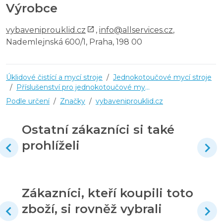
Výrobce
vybaveniprouklid.cz
,
info@allservices.cz
,
Nademlejnská 600/1, Praha, 198 00
Úklidové čistící a mycí stroje
/
Jednokotoučové mycí stroje
/
Příslušenství pro jednokotoučové mycí stroje
Podle určení
/
Značky
/
vybaveniprouklid.cz
Ostatní zákazníci si také
prohlíželi
Zákazníci, kteří koupili toto
zboží, si rovněž vybrali