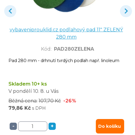
vybaveniprouklid.cz podlahový pad 11" ZELENÝ
280 mm
Kód
:
PAD280ZELENA
Pad 280 mm - drhnutí tvrdých podlah např. linoleum
Skladem 10+ ks
V pondělí
10. 8.
u Vás
Běžná cena:
107,70 Kč
-26%
79,86 Kč
s DPH
-
+
Do košíku