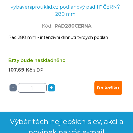
vybaveniprouklid.cz podlahový pad 11" ČERNÝ
280 mm
Kód
:
PAD280CERNA
Pad 280 mm - intenzivní drhnutí tvrdých podlah
Brzy bude naskladněno
107,69 Kč
s DPH
-
+
Do košíku
Výběr těch nejlepších slev, akcí a
novinek na váš e-mail