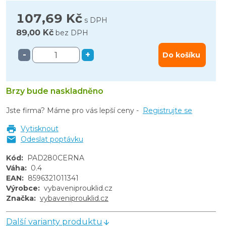
107,69 Kč
s DPH
89,00 Kč
bez DPH
-
+
Do košíku
Brzy bude naskladněno
Jste firma? Máme pro vás lepší ceny -
Registrujte se
Vytisknout
Odeslat poptávku
Kód
:
PAD280CERNA
Váha
:
0.4
EAN
:
8596321011341
Výrobce
:
vybaveniprouklid.cz
Značka
:
vybaveniprouklid.cz
Další varianty produktu