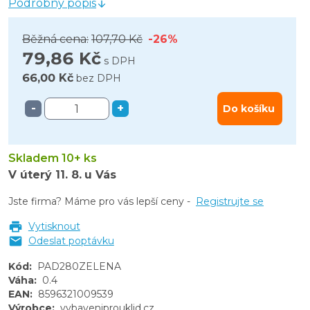
Podrobný popis
Běžná cena:
107,70 Kč
-26%
79,86 Kč
s DPH
66,00 Kč
bez DPH
-
+
Do košíku
Skladem 10+ ks
V úterý
11. 8.
u Vás
Jste firma? Máme pro vás lepší ceny -
Registrujte se
Vytisknout
Odeslat poptávku
Kód
:
PAD280ZELENA
Váha
:
0.4
EAN
:
8596321009539
Výrobce
:
vybaveniprouklid.cz