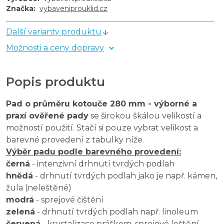
Značka
:
vybaveniprouklid.cz
Další varianty produktu
Možnosti a ceny dopravy
Popis produktu
Pad o průměru kotouče 280 mm - výborné a
praxí ověřené pady
se širokou škálou velikostí a
možností použití. Stačí si pouze vybrat velikost a
barevné provedení z tabulky níže.
Výběr padu podle barevného provedení:
černá
- intenzivní drhnutí tvrdých podlah
hnědá
- drhnutí tvrdých podlah jako je např. kámen,
žula (neleštěné)
modrá
- sprejové čištění
zelená
- drhnutí tvrdých podlah např. linoleum
červená
- krystalizace práškem, sprejové leštění