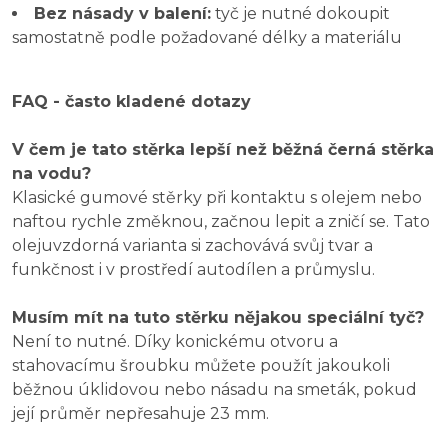
Bez násady v balení:
tyč je nutné dokoupit
samostatně podle požadované délky a materiálu
FAQ - často kladené dotazy
V čem je tato stěrka lepší než běžná černá stěrka
na vodu?
Klasické gumové stěrky při kontaktu s olejem nebo
naftou rychle změknou, začnou lepit a zničí se. Tato
olejuvzdorná varianta si zachovává svůj tvar a
funkčnost i v prostředí autodílen a průmyslu.
Musím mít na tuto stěrku nějakou speciální tyč?
Není to nutné. Díky konickému otvoru a
stahovacímu šroubku můžete použít jakoukoli
běžnou úklidovou nebo násadu na smeták, pokud
její průměr nepřesahuje 23 mm.