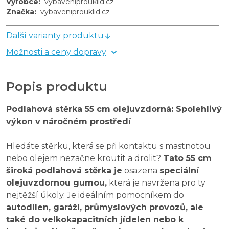
Výrobce
:
vybaveniprouklid.cz
Značka
:
vybaveniprouklid.cz
Další varianty produktu
Možnosti a ceny dopravy
Popis produktu
Podlahová stěrka 55 cm olejuvzdorná: Spolehlivý
výkon v náročném prostředí
Hledáte stěrku, která se při kontaktu s mastnotou
nebo olejem nezačne kroutit a drolit?
Tato 55 cm
široká podlahová stěrka je
osazena
speciální
olejuvzdornou gumou,
která je navržena pro ty
nejtěžší úkoly. Je ideálním pomocníkem do
autodílen, garáží, průmyslových provozů, ale
také do velkokapacitních jídelen nebo k