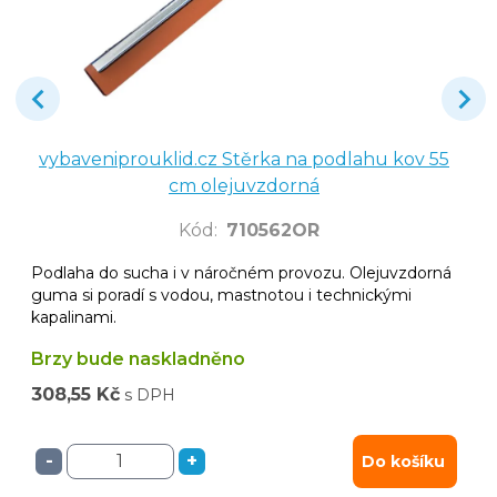
vybaveniprouklid.cz Stěrka na podlahu kov 55
cm olejuvzdorná
Kód
:
710562OR
Podlaha do sucha i v náročném provozu. Olejuvzdorná
guma si poradí s vodou, mastnotou i technickými
kapalinami.
Brzy bude naskladněno
308,55 Kč
s DPH
-
+
Do košíku