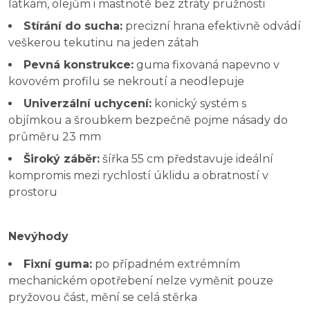
látkám, olejům i mastnotě bez ztráty pružnosti
Stírání do sucha:
precizní hrana efektivně odvádí
veškerou tekutinu na jeden zátah
Pevná konstrukce:
guma fixovaná napevno v
kovovém profilu se nekroutí a neodlepuje
Univerzální uchycení:
konický systém s
objímkou a šroubkem bezpečně pojme násady do
průměru 23 mm
Široký záběr:
šířka 55 cm představuje ideální
kompromis mezi rychlostí úklidu a obratností v
prostoru
Nevýhody
Fixní guma:
po případném extrémním
mechanickém opotřebení nelze vyměnit pouze
pryžovou část, mění se celá stěrka