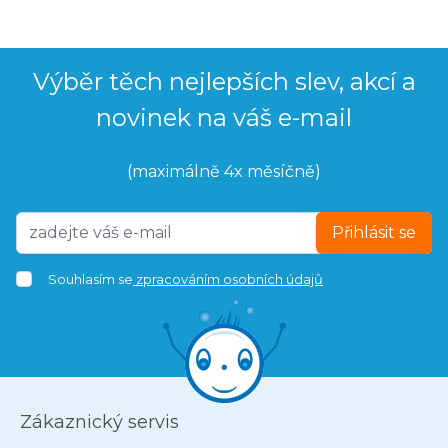
Výběr těch nejlepších slev, akcí a
novinek na váš e-mail
(maximálně 4x měsíčně)
Přihlásit se
Souhlasím se
zpracováním osobních údajů
Zákaznický servis