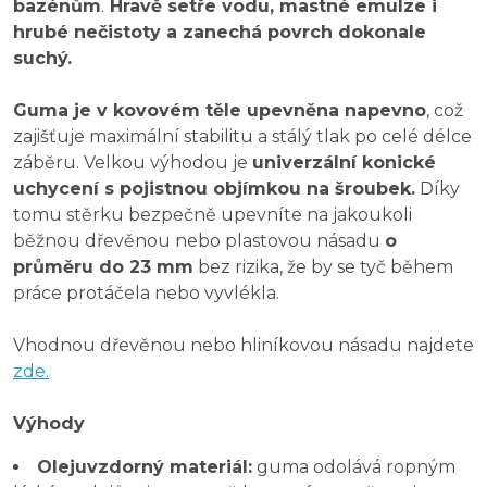
bazénům
.
Hravě setře vodu, mastné emulze i
hrubé nečistoty a zanechá povrch dokonale
suchý.
Guma je v kovovém těle upevněna napevno
, což
zajišťuje maximální stabilitu a stálý tlak po celé délce
záběru. Velkou výhodou je
univerzální konické
uchycení s pojistnou objímkou na šroubek.
Díky
tomu stěrku bezpečně upevníte na jakoukoli
běžnou dřevěnou nebo plastovou násadu
o
průměru do 23 mm
bez rizika, že by se tyč během
práce protáčela nebo vyvlékla.
Vhodnou dřevěnou nebo hliníkovou násadu najdete
zde.
Výhody
Olejuvzdorný materiál:
guma odolává ropným