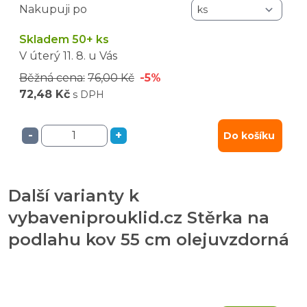
Nakupuji po
Skladem 50+ ks
V úterý
11. 8.
u Vás
Běžná cena:
76,00 Kč
-5%
72,48 Kč
s DPH
-
+
Do košíku
Další varianty k
vybaveniprouklid.cz Stěrka na
podlahu kov 55 cm olejuvzdorná