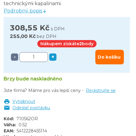
technickými kapalinami.
Podrobný popis
308,55 Kč
s DPH
255,00 Kč
bez DPH
Nákupem získáte
2
body
-
+
Do košíku
Brzy bude naskladněno
Jste firma? Máme pro vás lepší ceny -
Registrujte se
Vytisknout
Odeslat poptávku
Kód
:
710562OR
Váha
:
0.52
EAN
:
5412228455114