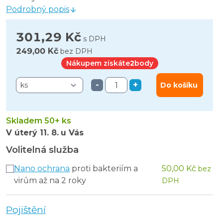
Podrobný popis
301,29 Kč
s DPH
249,00 Kč
bez DPH
Nákupem získáte
2
body
-
+
Do košíku
Skladem 50+ ks
V úterý
11. 8.
u Vás
Volitelná služba
Nano ochrana
proti bakteriím a
50,00 Kč
bez
virům až na 2 roky
DPH
Pojištění