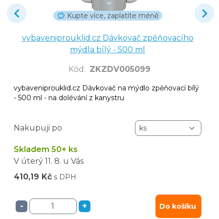
Kupte více, zaplatíte méně
vybaveniprouklid.cz Dávkovač zpěňovacího
mýdla bílý - 500 ml
Kód
:
ZKZDV005099
vybaveniprouklid.cz Dávkovač na mýdlo zpěňovací bílý
- 500 ml - na dolévání z kanystru
Nakupuji po
Skladem 50+ ks
V úterý
11. 8.
u Vás
410,19 Kč
s DPH
-
+
Do košíku