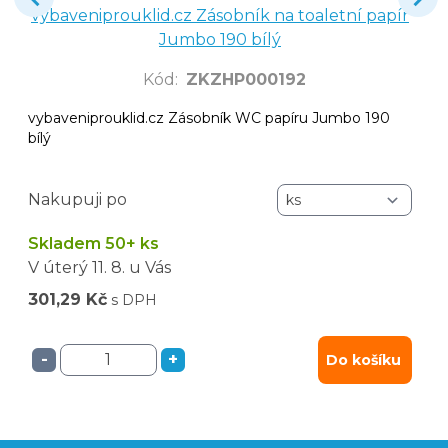
vybaveniprouklid.cz Zásobník na toaletní papír
Jumbo 190 bílý
Kód
:
ZKZHP000192
vybaveniprouklid.cz Zásobník WC papíru Jumbo 190
bílý
Nakupuji po
Skladem 50+ ks
V úterý
11. 8.
u Vás
301,29 Kč
s DPH
-
+
Do košíku