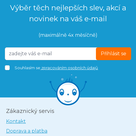
Výběr těch nejlepších slev, akcí a
novinek na váš e-mail
(maximálně 4x měsíčně)
Přihlásit se
Souhlasím se
zpracováním osobních údajů
Zákaznický servis
Kontakt
Doprava a platba