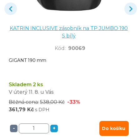
KATRIN INCLUSIVE zásobník na TP JUMBO 190
S bílý
Kód
:
90069
GIGANT 190 mm
Skladem 2 ks
V úterý
11. 8.
u Vás
Běžná cena:
538,00 Kč
-33%
361,79 Kč
s DPH
-
+
Do košíku