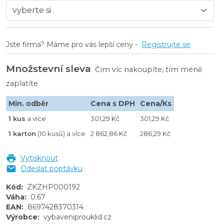
Jste firma? Máme pro vás lepší ceny -
Registrujte se
Množstevní sleva
Čím víc nakoupíte, tím méně
zaplatíte
Min. odběr
Cena s DPH
Cena/Ks
1 kus
a více
301,29 Kč
301,29 Kč
1 karton
(10 kusů) a více
2 862,86 Kč
286,29 Kč
Vytisknout
Odeslat poptávku
Kód
:
ZKZHP000192
Váha
:
0.67
EAN
:
8697428370314
Výrobce
:
vybaveniprouklid.cz