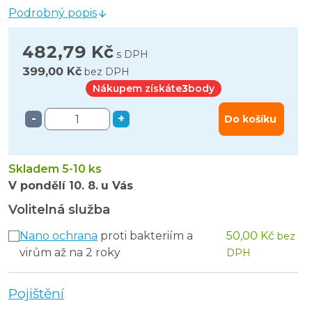
Podrobný popis
482,79 Kč
s DPH
399,00 Kč
bez DPH
Nákupem získáte
3
body
-
+
Do košíku
Skladem 5-10 ks
V pondělí
10. 8.
u Vás
Volitelná služba
Nano ochrana
proti bakteriím a
50,00 Kč
bez
virům až na 2 roky
DPH
Pojištění