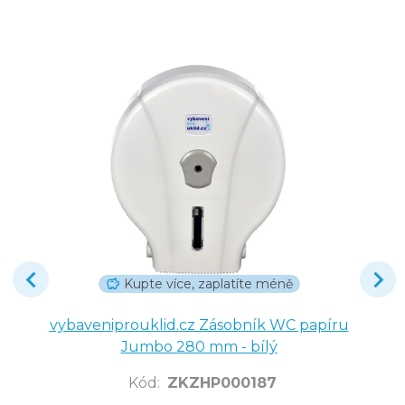
Kupte více, zaplatíte méně
vybaveniprouklid.cz Zásobník WC papíru
Jumbo 280 mm - bílý
Kód
:
ZKZHP000187