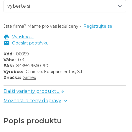
Jste firma? Máme pro vás lepší ceny -
Registrujte se
Vytisknout
Odeslat poptávku
Kód
:
06059
Váha
:
0.3
EAN
:
8435529660190
Výrobce
:
Clinimax Equipamientos, S.L.
Značka
:
Simex
Další varianty produktu
Možnosti a ceny dopravy
Popis produktu