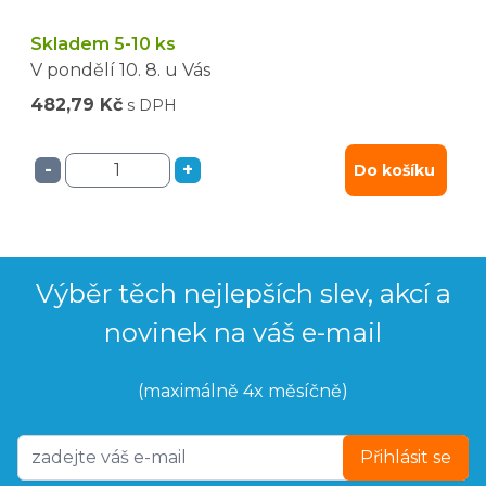
Skladem 5-10 ks
V pondělí
10. 8.
u Vás
482,79 Kč
s DPH
-
+
Do košíku
Výběr těch nejlepších slev, akcí a
novinek na váš e-mail
(maximálně 4x měsíčně)
Přihlásit se