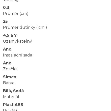
0.3
Průměr (cm)
25
Průměr dutinky ( cm )
4,5 a 7
Uzamykatelný
Ano
Instalační sada
Ano
Značka
Simex
Barva
Bílá, Šedá
Materiál
Plast ABS
Použití