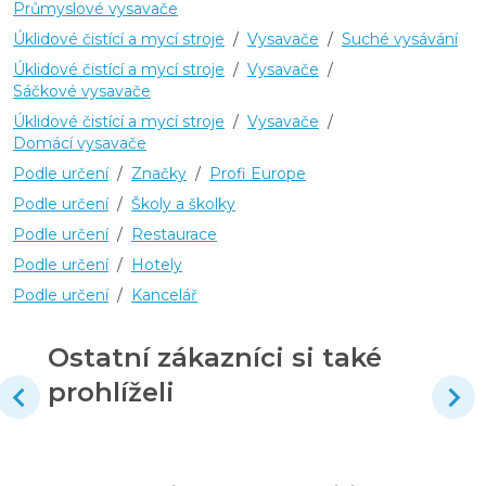
Průmyslové vysavače
Úklidové čistící a mycí stroje
/
Vysavače
/
Suché vysávání
Úklidové čistící a mycí stroje
/
Vysavače
/
Sáčkové vysavače
Úklidové čistící a mycí stroje
/
Vysavače
/
Domácí vysavače
Podle určení
/
Značky
/
Profi Europe
Podle určení
/
Školy a školky
Podle určení
/
Restaurace
Podle určení
/
Hotely
Podle určení
/
Kancelář
Ostatní zákazníci si také
prohlíželi