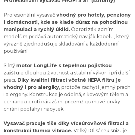
Profesionální vysavač PROFI 3 ST (stříbrný)
Profesionální vysavač
vhodný pro hotely, penziony
i domácnosti, kde se klade důraz na pohodlnou
manipulaci a rychlý úklid.
Oproti základním
modelům přidává automatický naviják kabelu, který
výrazně zjednodušuje skladování a každodenní
používání.
Silný
motor LongLife s tepelnou pojistkou
zajišťuje dlouhou životnost a stabilní výkon i při delší
práci.
Díky kvalitní filtraci včetně HEPA filtru je
vhodný i pro alergiky
, protože zachytí jemný prach
i alergeny. Konstrukce je odolná, s kovovým tělem a
ochranou proti nárazům, přičemž gumové prvky
chrání podlahy i nábytek.
Vysavač pracuje tiše díky víceúrovňové filtraci a
konstrukci tlumící vibrace.
Velký 10l sáček snižuje