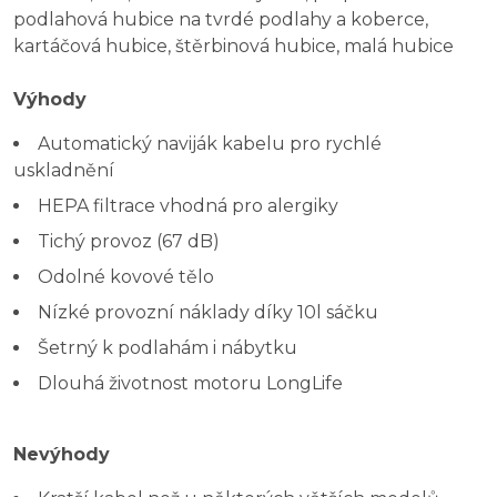
podlahová hubice na tvrdé podlahy a koberce,
kartáčová hubice, štěrbinová hubice, malá hubice
Výhody
Automatický naviják kabelu pro rychlé
uskladnění
HEPA filtrace vhodná pro alergiky
Tichý provoz (67 dB)
Odolné kovové tělo
Nízké provozní náklady díky 10l sáčku
Šetrný k podlahám i nábytku
Dlouhá životnost motoru LongLife
Nevýhody