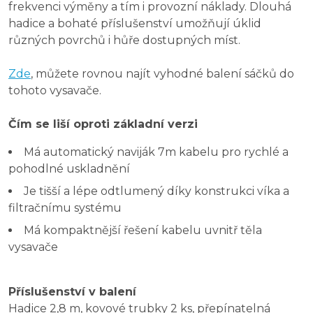
frekvenci výměny a tím i provozní náklady. Dlouhá
hadice a bohaté příslušenství umožňují úklid
různých povrchů i hůře dostupných míst.
Zde
, můžete rovnou najít vyhodné balení sáčků do
tohoto vysavače.
Čím se liší oproti základní verzi
Má automatický naviják 7m kabelu pro rychlé a
pohodlné uskladnění
Je tišší a lépe odtlumený díky konstrukci víka a
filtračnímu systému
Má kompaktnější řešení kabelu uvnitř těla
vysavače
Příslušenství v balení
Hadice 2,8 m, kovové trubky 2 ks, přepínatelná