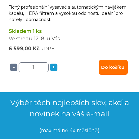
Tichý profesionální vysavač s automatickým navijákem
kabelu, HEPA filtrem a vysokou odolností. Ideální pro
hotely i domácnosti.
Skladem 1 ks
Ve středu
12. 8.
u Vás
6 599,00 Kč
s DPH
-
+
Do košíku
Výběr těch nejlepších slev, akcí a
novinek na váš e-mail
(maximálně 4x měsíčně)