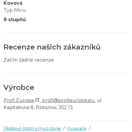
Kovová
Typ filtru
8 stupňů
Recenze našich zákazníků
Zatím žádné recenze
Výrobce
Profi Europe
,
profi@profieurope.eu
, ul.
Kapitałowa 8, Rzeszow, 352 13
Úklidové čistící a mycí stroje
/
Vysavače
/