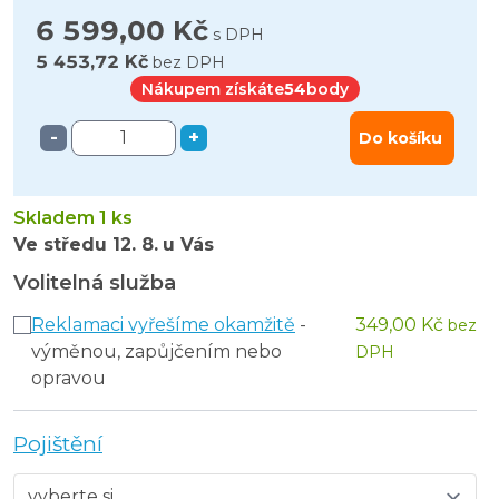
6 599,00 Kč
s DPH
5 453,72 Kč
bez DPH
Nákupem získáte
54
body
-
+
Do košíku
Skladem 1 ks
Ve středu
12. 8.
u Vás
Volitelná služba
Reklamaci vyřešíme okamžitě
-
349,00 Kč
bez
výměnou, zapůjčením nebo
DPH
opravou
Pojištění