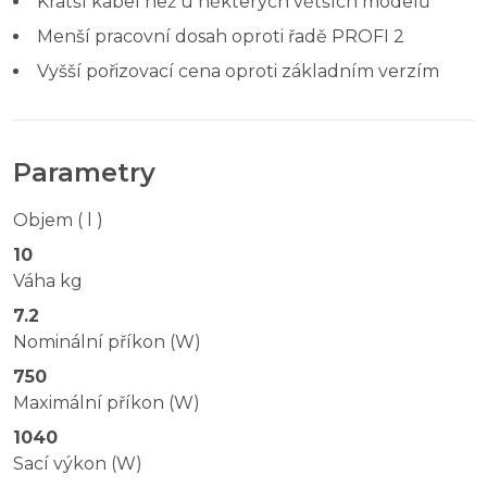
Kratší kabel než u některých větších modelů
Menší pracovní dosah oproti řadě PROFI 2
Vyšší pořizovací cena oproti základním verzím
Parametry
Objem ( l )
10
Váha kg
7.2
Nominální příkon (W)
750
Maximální příkon (W)
1040
Sací výkon (W)