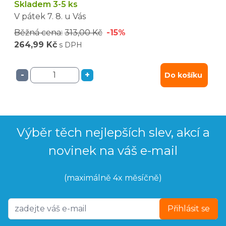
Skladem 3-5 ks
V pátek
7. 8.
u Vás
Běžná cena:
313,00 Kč
-15%
264,99 Kč
s DPH
-
+
Do košíku
Výběr těch nejlepších slev, akcí a
novinek na váš e-mail
(maximálně 4x měsíčně)
Přihlásit se