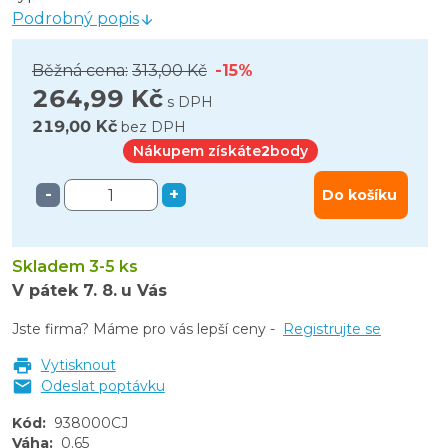
Podrobný popis
Běžná cena:
313,00 Kč
-15%
264,99 Kč
s DPH
219,00 Kč
bez DPH
Nákupem získáte
2
body
-
+
Do košíku
Skladem 3-5 ks
V pátek
7. 8.
u Vás
Jste firma? Máme pro vás lepší ceny -
Registrujte se
Vytisknout
Odeslat poptávku
Kód
:
938000CJ
Váha
:
0.65