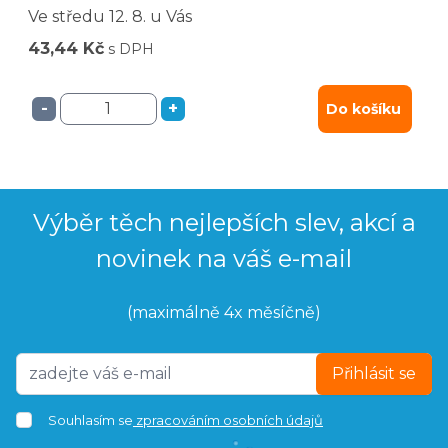
Ve středu
12. 8.
u Vás
43,44 Kč
s DPH
-
+
Do košíku
Výběr těch nejlepších slev, akcí a
novinek na váš e-mail
(maximálně 4x měsíčně)
Přihlásit se
Souhlasím se
zpracováním osobních údajů