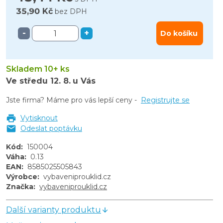
35,90 Kč
bez DPH
-
+
Do košíku
Skladem 10+ ks
Ve středu
12. 8.
u Vás
Jste firma? Máme pro vás lepší ceny -
Registrujte se
Vytisknout
Odeslat poptávku
Kód
:
150004
Váha
:
0.13
EAN
:
8585025505843
Výrobce
:
vybaveniprouklid.cz
Značka
:
vybaveniprouklid.cz
Další varianty produktu