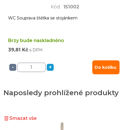
Kód
:
151002
WC Souprava štětka se stojánkem
Brzy bude naskladněno
39,81 Kč
s DPH
-
+
Do košíku
Naposledy prohlížené produkty
Smazat vše