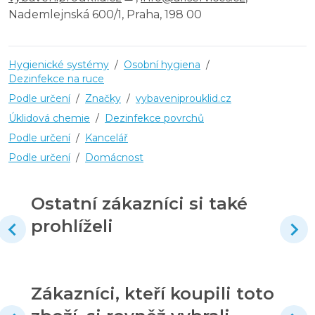
Nademlejnská 600/1, Praha, 198 00
Hygienické systémy
/
Osobní hygiena
/
Dezinfekce na ruce
Podle určení
/
Značky
/
vybaveniprouklid.cz
Úklidová chemie
/
Dezinfekce povrchů
Podle určení
/
Kancelář
Podle určení
/
Domácnost
Ostatní zákazníci si také
prohlíželi
Zákazníci, kteří koupili toto