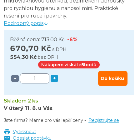
mikrovláknovou utěrkou, dezinfekční ubrousky
pro rychlou hygienu a nanosol mini. Praktické
řešení pro ruce i povrchy.
Podrobný popis
Běžná cena:
713,00 Kč
-6%
670,70 Kč
s DPH
554,30 Kč
bez DPH
Nákupem získáte
5
bodů
-
+
Do košíku
Skladem 2 ks
V úterý
11. 8.
u Vás
Jste firma? Máme pro vás lepší ceny -
Registrujte se
Vytisknout
Odeslat poptávku