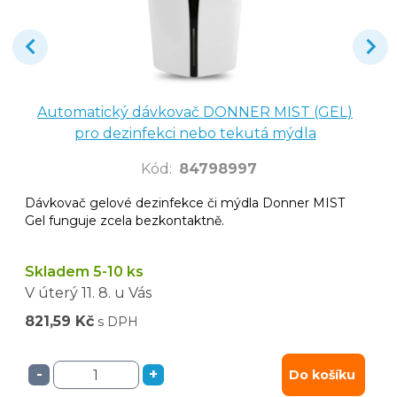
Automatický dávkovač DONNER MIST (GEL)
pro dezinfekci nebo tekutá mýdla
Kód
:
84798997
Dávkovač gelové dezinfekce či mýdla Donner MIST
Gel funguje zcela bezkontaktně.
Skladem 5-10 ks
V úterý
11. 8.
u Vás
821,59 Kč
s DPH
-
+
Do košíku