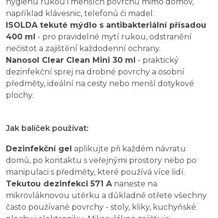
hygienu rukou i menších povrchů mimo domov,
například klávesnic, telefonů či madel.
ISOLDA tekuté mýdlo s antibakteriální přísadou
400 ml
- pro pravidelné mytí rukou, odstranění
nečistot a zajištění každodenní ochrany.
Nanosol Clear Clean Mini 30 ml
- praktický
dezinfekční sprej na drobné povrchy a osobní
předměty, ideální na cesty nebo menší dotykové
plochy.
Jak balíček používat:
Dezinfekční gel
aplikujte při každém návratu
domů, po kontaktu s veřejnými prostory nebo po
manipulaci s předměty, které používá více lidí.
Tekutou dezinfekci 571 A
naneste na
mikrovláknovou utěrku a důkladně otřete všechny
často používané povrchy - stoly, kliky, kuchyňské