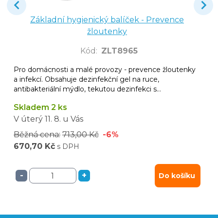
Základní hygienický balíček - Prevence
žloutenky
Kód
:
ZLT8965
Pro domácnosti a malé provozy - prevence žloutenky
a infekcí. Obsahuje dezinfekční gel na ruce,
antibakteriální mýdlo, tekutou dezinfekci s
mikrovláknovou utěrkou, dezinfekční ubrousky pro
Skladem 2 ks
rychlou hygienu a nanosol mini. Praktické řešení pro
ruce i povrchy.
V úterý
11. 8.
u Vás
Běžná cena:
713,00 Kč
-6%
670,70 Kč
s DPH
-
+
Do košíku