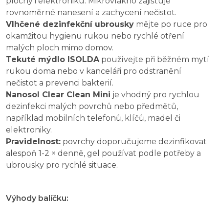
plochy i elektroniku. Mikrovlákno zajišťuje
rovnoměrné nanesení a zachycení nečistot.
Vlhčené dezinfekční ubrousky
mějte po ruce pro
okamžitou hygienu rukou nebo rychlé otření
malých ploch mimo domov.
Tekuté mýdlo ISOLDA
používejte při běžném mytí
rukou doma nebo v kanceláři pro odstranění
nečistot a prevenci bakterií.
Nanosol Clear Clean Mini
je vhodný pro rychlou
dezinfekci malých povrchů nebo předmětů,
například mobilních telefonů, klíčů, madel či
elektroniky.
Pravidelnost:
povrchy doporučujeme dezinfikovat
alespoň 1-2 × denně, gel používat podle potřeby a
ubrousky pro rychlé situace.
Výhody balíčku: