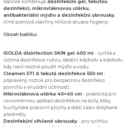
Balíček kombinuje
dezinfekční gel, tekutou
dezinfekci, mikrovláknovou utěrku,
antibakteriální mýdlo a dezinfekční ubrousky
,
čímž pokrývá všechny klíčové situace hygieny.
Obsah balíčku:
ISOLDA disinfection SKIN gel 400 ml
- rychlá a
účinná dezinfekce rukou, ideální kdykoliv a kdekoliv,
kdy není možné použít mýdlo a vodu.
Cleamen 571 A tekutá dezinfekce 550 ml
-
připravený roztok pro bezpečnou dezinfekci
povrchů s virucidní účinností.
Mikrovláknová utěrka 40×40 cm
- praktická pro
rovnoměrnou aplikaci dezinfekce na stoly, kliky,
kuchyňské pracovní plochy a další často dotýkané
předměty.
Dezinfekční vlhčené ubrousky
- pro rychlou