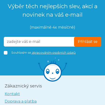
Výběr těch nejlepších slev, akcí a
novinek na váš e-mail
(maximálně 4x měsíčně)
Přihlásit se
Souhlasím se
zpracováním osobních údajů
Zákaznický servis
Kontakt
Doprava a platba