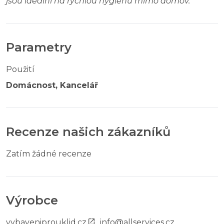
jsou ideální na rychlou hygienu mimo domov.
“
Parametry
Použití
Domácnost, Kancelář
Recenze našich zákazníků
Zatím žádné recenze
Výrobce
vybaveniprouklid.cz
,
info@allservices.cz
,