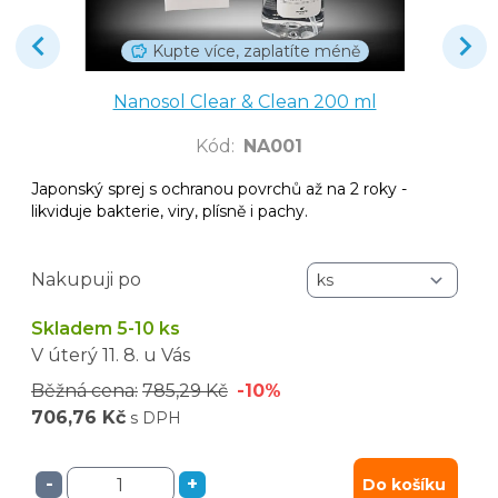
Kupte více, zaplatíte méně
Nanosol Clear & Clean 200 ml
Kód
:
NA001
Japonský sprej s ochranou povrchů až na 2 roky -
likviduje bakterie, viry, plísně i pachy.
Nakupuji po
Skladem 5-10 ks
V úterý
11. 8.
u Vás
Běžná cena:
785,29 Kč
-10%
706,76 Kč
s DPH
-
+
Do košíku