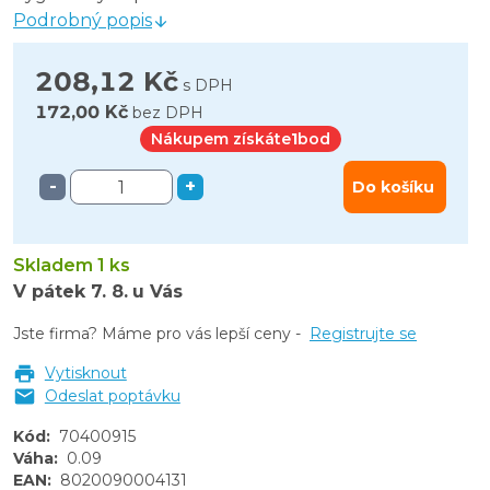
Podrobný popis
208,12 Kč
s DPH
172,00 Kč
bez DPH
Nákupem získáte
1
bod
-
+
Do košíku
Skladem 1 ks
V pátek
7. 8.
u Vás
Jste firma? Máme pro vás lepší ceny -
Registrujte se
Vytisknout
Odeslat poptávku
Kód
:
70400915
Váha
:
0.09
EAN
:
8020090004131