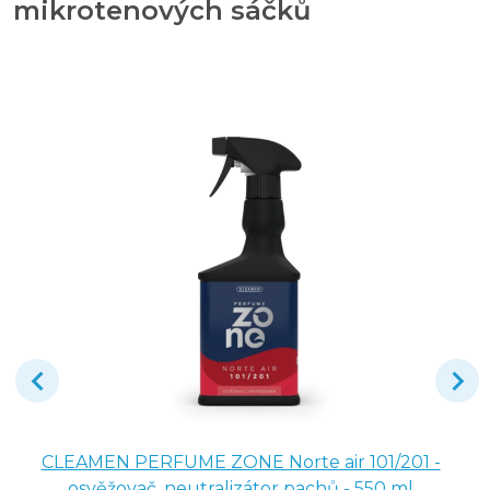
mikrotenových sáčků
CLEAMEN PERFUME ZONE Norte air 101/201 -
osvěžovač, neutralizátor pachů - 550 ml