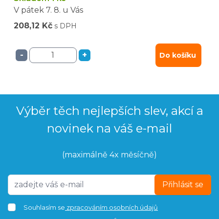
V pátek
7. 8.
u Vás
208,12 Kč
s DPH
-
+
Do košíku
Výběr těch nejlepších slev, akcí a
novinek na váš e-mail
(maximálně 4x měsíčně)
Přihlásit se
Souhlasím se
zpracováním osobních údajů