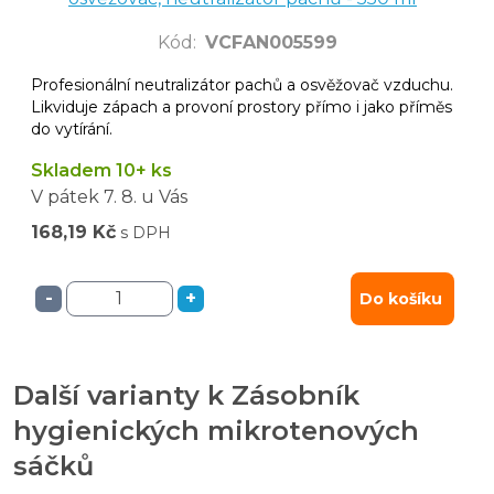
Kód
:
VCFAN005599
Profesionální neutralizátor pachů a osvěžovač vzduchu.
Likviduje zápach a provoní prostory přímo i jako příměs
do vytírání.
Skladem 10+ ks
V pátek
7. 8.
u Vás
168,19 Kč
s DPH
-
+
Do košíku
Další varianty k Zásobník
hygienických mikrotenových
sáčků