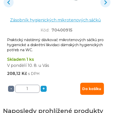
Zásobník hygienických mikrotenových sáčků
Kód
:
70400915
Praktický nástěnný dávkovač mikrotenových sáčků pro
hygienické a diskrétní likvidaci dámských hygienických
potřeb na WC.
Skladem 1 ks
V pondělí
10. 8.
u Vás
208,12 Kč
s DPH
-
+
Do košíku
Naposledy prohlížené produkty