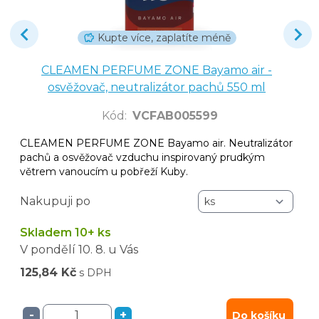
Kupte více, zaplatíte méně
CLEAMEN PERFUME ZONE Bayamo air -
osvěžovač, neutralizátor pachů 550 ml
Kód
:
VCFAB005599
CLEAMEN PERFUME ZONE Bayamo air. Neutralizátor
pachů a osvěžovač vzduchu inspirovaný prudkým
větrem vanoucím u pobřeží Kuby.
Nakupuji po
Skladem 10+ ks
V pondělí
10. 8.
u Vás
125,84 Kč
s DPH
-
+
Do košíku