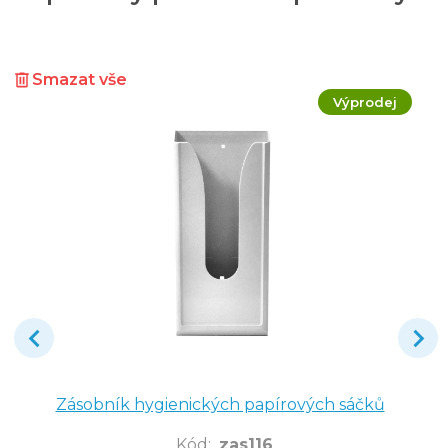
Smazat vše
Výprodej
Zásobník hygienických papírových sáčků
Kód
:
zas116