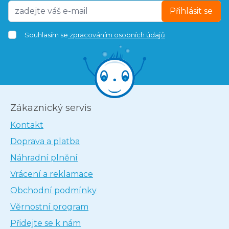
Přihlásit se
Souhlasím se
zpracováním osobních údajů
Zákaznický servis
Kontakt
Doprava a platba
Náhradní plnění
Vrácení a reklamace
Obchodní podmínky
Věrnostní program
Přidejte se k nám