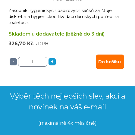
Zásobník hygienických papírových sáčků zajišťuje
diskrétní a hygienickou likvidaci dámských potřeb na
toaletách.
Skladem u dodavatele (běžně do 3 dní)
326,70 Kč
s DPH
-
+
Do košíku
Výběr těch nejlepších slev, akcí a
novinek na váš e-mail
(maximálně 4x měsíčně)