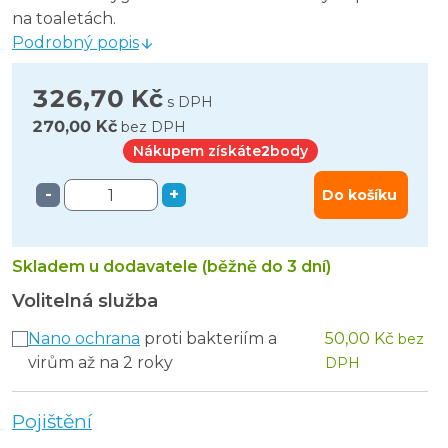
na toaletách.
Podrobný popis
326,70 Kč
s DPH
270,00 Kč
bez DPH
Nákupem získáte
2
body
-
+
Do košíku
Skladem u dodavatele (běžně do 3 dní)
Volitelná služba
Nano ochrana
proti bakteriím a
50,00 Kč
bez
virům až na 2 roky
DPH
Pojištění