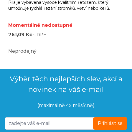
Pila je vybavena vysoce kvalitním řetězem, který
umožňuje rychlé řezání stromků, větví nebo keřů.
Momentálně nedostupné
761,09 Kč
s DPH
Neprodejný
Výběr těch nejlepších slev, akcí a
novinek na váš e-mail
(maximálně 4x měsíčně)
Přihlásit se