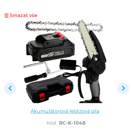
Smazat vše
Akumulátorová řetězová pila
Kód
:
RC-K-1048