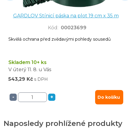
GARDLOV Stínicí páska na plot 19 cm x 35 m
Kód
:
00023699
Skvělá ochrana před zvědavými pohledy sousedů
Skladem 10+ ks
V úterý
11. 8.
u Vás
543,29 Kč
s DPH
-
+
Do košíku
Naposledy prohlížené produkty