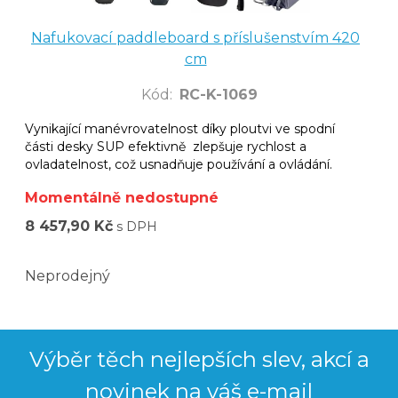
Nafukovací paddleboard s příslušenstvím 420
cm
Kód
:
RC-K-1069
Vynikající manévrovatelnost díky ploutvi ve spodní
části desky SUP efektivně zlepšuje rychlost a
ovladatelnost, což usnadňuje používání a ovládání.
Momentálně nedostupné
8 457,90 Kč
s DPH
Neprodejný
Výběr těch nejlepších slev, akcí a
novinek na váš e-mail