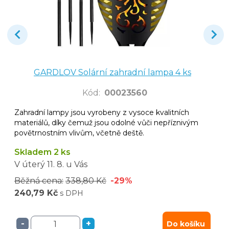
GARDLOV Solární zahradní lampa 4 ks
Kód
:
00023560
Zahradní lampy jsou vyrobeny z vysoce kvalitních
materiálů, díky čemuž jsou odolné vůči nepříznivým
povětrnostním vlivům, včetně deště.
Skladem 2 ks
V úterý
11. 8.
u Vás
Běžná cena:
338,80 Kč
-29%
240,79 Kč
s DPH
-
+
Do košíku