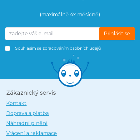
(maximálně 4x měsíčně)
Přihlásit se
Souhlasím se
zpracováním osobních údajů
Zákaznický servis
Kontakt
Doprava a platba
Náhradní plnění
Vrácení a reklamace