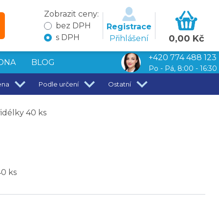
Zobrazit ceny:
bez DPH
Registrace
s DPH
0,00 Kč
Přihlášení
+420 774 488 123
DNA
BLOG
Po - Pá, 8:00 - 16:30
ena
Podle určení
Ostatní
idélky 40 ks
40 ks