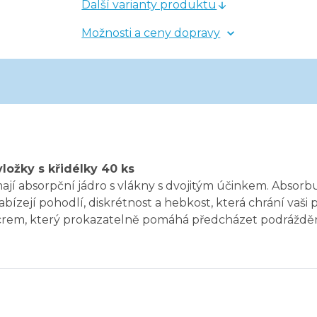
Další varianty produktu
Možnosti a ceny dopravy
ložky s křidélky 40 ks
jí absorpční jádro s vlákny s dvojitým účinkem. Absorbují
ízejí pohodlí, diskrétnost a hebkost, která chrání vaši 
em, který prokazatelně pomáhá předcházet podrážděn