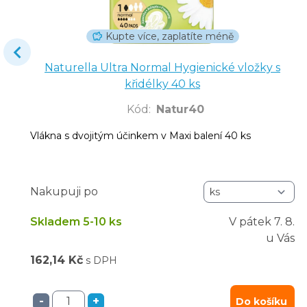
Kupte více, zaplatíte méně
Naturella Ultra Normal Hygienické vložky s
křidélky 40 ks
Kód
:
Natur40
Vlákna s dvojitým účinkem v Maxi balení 40 ks
Nakupuji po
Skladem 5-10 ks
V pátek
7. 8.
u Vás
162,14 Kč
s DPH
-
+
Do košíku