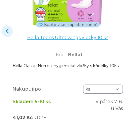
Kupte více, zaplatíte méně
Bella Teens Ultra wings vložky 10 ks
Kód
:
Bella1
Bella Classic Normal hygienické vložky s křidélky 10ks
Nakupuji po
Skladem 5-10 ks
V pátek
7. 8.
u Vás
41,02 Kč
s DPH