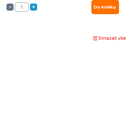
-
+
Do košíku
Smazat vše