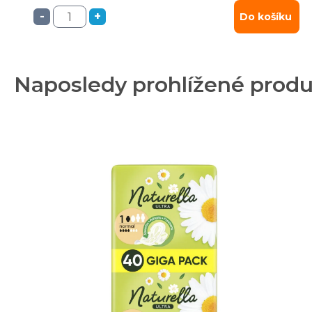
-
+
Do košíku
Naposledy prohlížené prod