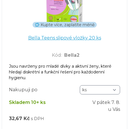
Kupte více, zaplatíte méně
Bella Teens slipové vložky 20 ks
Kód
:
Bella2
Jsou navrženy pro mladé dívky a aktivní ženy, které
hledají diskrétní a funkční řešení pro každodenní
hygienu.
Nakupuji po
Skladem 10+ ks
V pátek
7. 8.
u Vás
32,67 Kč
s DPH