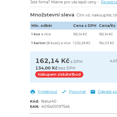
Jste firma? Máme pro vás lepší ceny -
Registru
Množstevní sleva
Čím víc nakoupíte, t
Min. odběr
Cena s DPH
Cena/Ks
1 kus
a více
162,14 Kč
162,14 Kč
1 karton
(8 kusů) a více
1 232,26 Kč
154,03 Kč
162,14 Kč
4,0
s DPH
134,00 Kč
bez DPH
Nákupem získáte
1
bod
Vytisknout
Porovnat
Odeslat p
Kód
:
Natur40
EAN
:
4015400197546