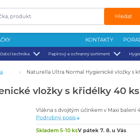
Hledat
ČKY
KONTAKTY
PORA
čisticí technika
Papírový a ochranný sortiment
Hygi
a
Naturella Ultra Normal Hygienické vložky s kř
enické vložky s křidélky 40 ks
0 ks
Vlákna s dvojitým účinkem v Maxi balení 
Podrobný popis
Skladem 5-10 ks
V pátek
7. 8.
u Vás