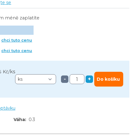
jte se
ím méně zaplatíte
chci tuto cenu
chci tuto cenu
ks
5 Kč
/
-
+
Do košíku
optávku
Váha
:
0.3