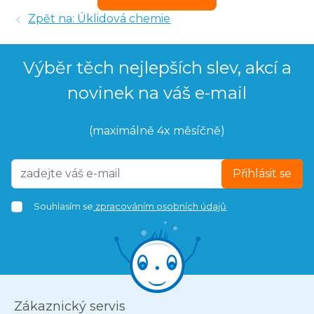
Zpět na: Úklidová chemie
Výběr těch nejlepších slev, akcí a
novinek na váš e-mail
(maximálně 4x měsíčně)
Přihlásit se
Souhlasím se
zpracováním osobních údajů
Zákaznický servis