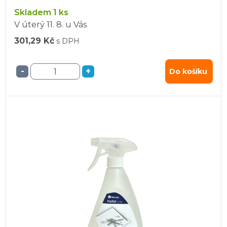
Skladem 1 ks
V úterý
11. 8.
u Vás
301,29 Kč
s DPH
-
+
Do košíku