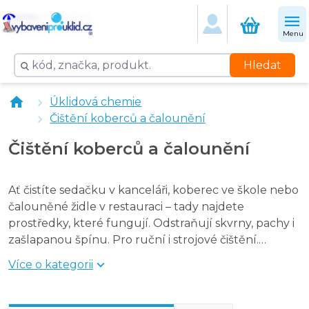
Merida Hotel line - 500 ml Odstraňovač skvrn
Dr. Schutz Carpetlife - prášek na čištění koberců - 1 kg
Menu
Dr. Schutz Koncentrát na čištění koberců 0,75 l do stroj
Dr. Schutz Baygard - impregnace koberce a textilu 0,5 l
Hledat
Dr. Schutz Fleck&Weg odstraňovač skvrn z koberců 0,4 
Dr. Schutz Suchá pěna na čištění koberců a čalounění - 
Úklidová chemie
Merida TAPENEXT Plus 1 l Prostředek na koberce
Čištění koberců a čalounění
Kimicar Polinet čisticí prostředek na autosedačky a ve
Dr. Schutz Fleck&Weg odstraňovač skvrn z koberců 100
Čištění koberců a čalounění
Tepur čistící prášek na koberce 750 g
Tepur čistící prášek na koberce 1,5 kg
BioBak - Bakterie na skvrny a zápach 0,5 l
Ať čistíte sedačku v kanceláři, koberec ve škole nebo
BioBak - Bakterie na koberce a čalounění 0,5 l
čalouněné židle v restauraci – tady najdete
Mr.TEPPICH odstraňovač skvrn z čalounění- 500 ml
prostředky, které fungují. Odstraňují skvrny, pachy i
Nanolab Jedlá soda 1 kg
zašlapanou špínu. Pro ruční i strojové čištění.
Finalit Nr.39 - Compact – ošetřování povrchu 3 v 1 neutráln
Osvědčené značky skladem.
Více o kategorii
Nanolab PINK Strong Extra účinná Čisticí pěna na kobe
Zero Diamond ekologický víceúčelový prostředek - 5 l
Pro strojové čištění koberců
Nanolab Ekologická sada pro úklid 8 ks
doporučujeme
Cleamen 131
– účinný koncentrát do