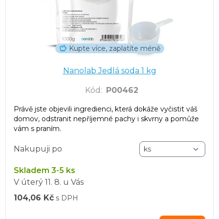
Kupte více, zaplatíte méně
Nanolab Jedlá soda 1 kg
Kód
:
P00462
Právě jste objevili ingredienci, která dokáže vyčistit váš
domov, odstranit nepříjemné pachy i skvrny a pomůže
vám s praním.
Nakupuji po
Skladem 3-5 ks
V úterý
11. 8.
u Vás
104,06 Kč
s DPH