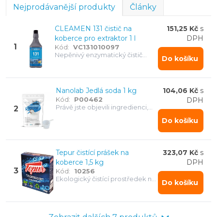
Nejprodávanější produkty
Články
Tep čistič na koberce a čalouněné soupravy 500 ml
extraktoru, který si poradí i s hluboko zašlapanou
Allegrini DIK VETRI čistič skel - 5 l
špínou.
CLEAMEN 131 čistič na
151,25 Kč
s
CLEAMEN 131 čistič na koberce pro extraktor 1 l
koberce pro extraktor 1 l
DPH
CLEAMEN 131 čistič na koberce pro extraktor 5 l
1
Kód:
VC131010097
Nepěnivý enzymatický čistič
Do košíku
koberců a čalounění CLEAMEN
131 pro strojní i ruční čištění s
protiplísňovým účinkem.
Nanolab Jedlá soda 1 kg
104,06 Kč
s
Kód:
P00462
DPH
Právě jste objevili ingredienci,
2
která dokáže vyčistit váš domov,
Do košíku
odstranit nepříjemné pachy i
skvrny a pomůže vám s praním.
Tepur čistící prášek na
323,07 Kč
s
koberce 1,5 kg
DPH
3
Kód:
10256
Ekologický čistící prostředek na
Do košíku
suché čištění koberců