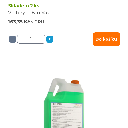
Skladem 2 ks
V úterý
11. 8.
u Vás
163,35 Kč
s DPH
-
+
Do košíku