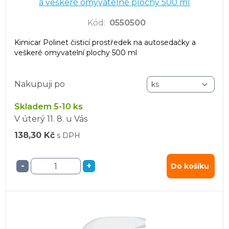
a veškeré omyvatelné plochy 500 ml
Kód
:
0550500
Kimicar Polinet čisticí prostředek na autosedačky a
veškeré omyvatelní plochy 500 ml
Nakupuji po
Skladem 5-10 ks
V úterý
11. 8.
u Vás
138,30 Kč
s DPH
-
+
Do košíku