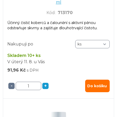
ml
Kód
:
713170
Účinný čistič koberců a čalounění s aktivní pěnou
odstraňuje skvrny a zajišťuje dlouhotrvající čistotu.
Nakupuji po
Skladem 10+ ks
V úterý
11. 8.
u Vás
91,96 Kč
s DPH
-
+
Do košíku