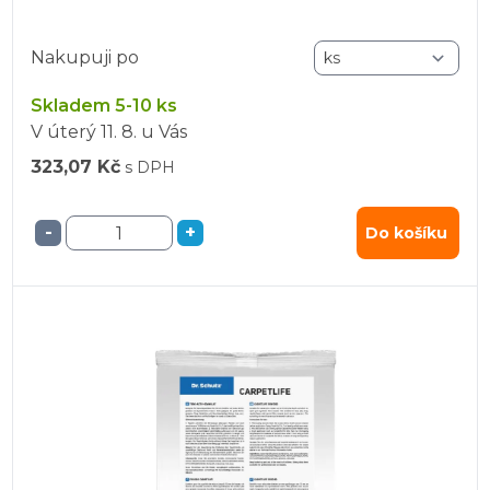
Nakupuji po
Skladem 5-10 ks
V úterý
11. 8.
u Vás
323,07 Kč
s DPH
-
+
Do košíku