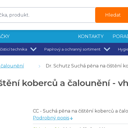
Hledat
ČKY
KONTAKTY
PORA
čisticí technika
Papírový a ochranný sortiment
Hygi
 l
a čalounění
Dr. Schutz Suchá pěna na čištění ko
štění koberců a čalounění - v
4 l
 skvrn 0,2 l
l
CC - Suchá pěna na čištění koberců a čalo
Podrobný popis