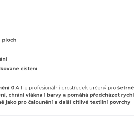
h ploch
ání
kované čištění
ění 0,4 l
je profesionální prostředek určený pro
šetrné
ní, chrání vlákna i barvy a pomáhá předcházet ryc
 jako pro čalounění a další citlivé textilní povrchy