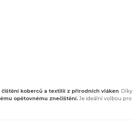
 čištění koberců a textilií z přírodních vláken
. Díky
hlému opětovnému znečištění.
Je ideální volbou pro