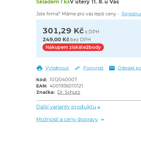
Skladem 1 ks
V úterý
11. 8.
u Vás
Jste firma? Máme pro vás lepší ceny -
Registru
301,29 Kč
s DPH
249,00 Kč
bez DPH
Nákupem získáte
2
body
Vytisknout
Porovnat
Odeslat p
Kód
:
1012040007
EAN
:
4001936010121
Značka
:
Dr. Schutz
Další varianty produktu
Možnosti a ceny dopravy