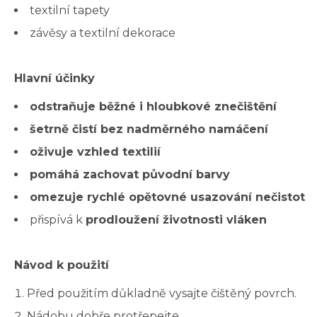
textilní tapety
závěsy a textilní dekorace
Hlavní účinky
odstraňuje běžné i hloubkové znečištění
šetrně čistí bez nadměrného namáčení
oživuje vzhled textilií
pomáhá zachovat původní barvy
omezuje rychlé opětovné usazování nečistot
přispívá k
prodloužení životnosti vláken
Návod k použití
Před použitím důkladně vysajte čištěný povrch.
Nádobu dobře protřepejte.