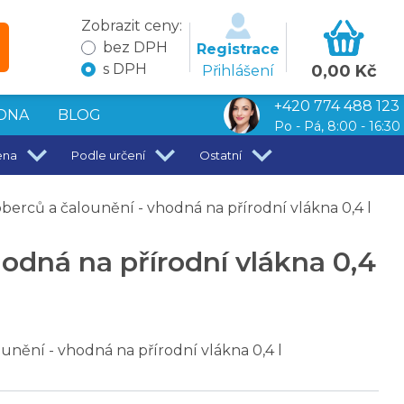
Zobrazit ceny:
bez DPH
Registrace
s DPH
0,00 Kč
Přihlášení
+420 774 488 123
DNA
BLOG
Po - Pá, 8:00 - 16:30
ena
Podle určení
Ostatní
berců a čalounění - vhodná na přírodní vlákna 0,4 l
hodná na přírodní vlákna 0,4
unění - vhodná na přírodní vlákna 0,4 l