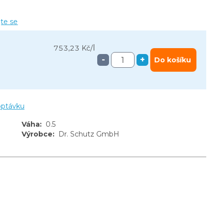
jte se
l
753,23 Kč
/
-
+
Do košíku
optávku
Váha
:
0.5
Výrobce
:
Dr. Schutz GmbH