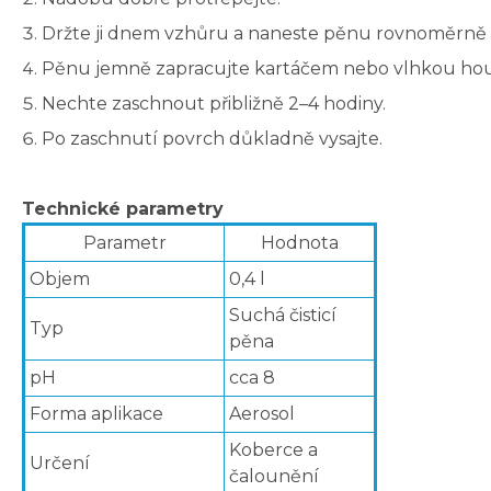
Držte ji dnem vzhůru a naneste pěnu rovnoměrně 
Pěnu jemně zapracujte kartáčem nebo vlhkou ho
Nechte zaschnout přibližně 2–4 hodiny.
Po zaschnutí povrch důkladně vysajte.
Technické parametry
Parametr
Hodnota
Objem
0,4 l
Suchá čisticí
Typ
pěna
pH
cca 8
Forma aplikace
Aerosol
Koberce a
Určení
čalounění