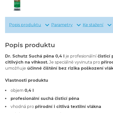
Popis produktu
Parametry
Ke stažení
Popis produktu
Dr. Schutz Suchá pěna 0,4 l
je profesionální
čistic
citlivých na vlhkost.
Je speciálně vyvinuta pro
příro
umožňuje
účinné čištění bez rizika poškození vl
Vlastnosti produktu
objem
0,4 l
profesionální suchá čisticí pěna
vhodná pro
přírodní i citlivá textilní vlákna