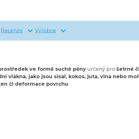
Recenze
Výrobce
í prostředek ve formě suché pěny
určený pro
šetrné č
dní vlákna, jako jsou sisal, kokos, juta, vlna nebo moř
áken či deformace povrchu
.