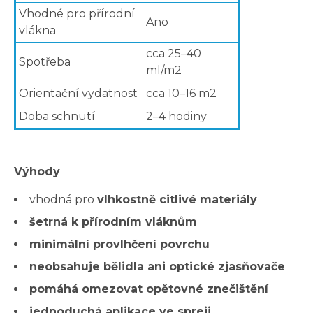
Vhodné pro přírodní
Ano
vlákna
cca 25–40
Spotřeba
ml/m2
Orientační vydatnost
cca 10–16 m2
Doba schnutí
2–4 hodiny
Výhody
vhodná pro
vlhkostně citlivé materiály
šetrná k přírodním vláknům
minimální provlhčení povrchu
neobsahuje bělidla ani optické zjasňovače
pomáhá omezovat opětovné znečištění
jednoduchá aplikace ve spreji