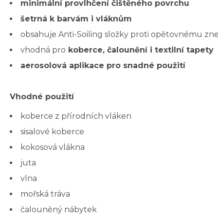
minimální provlhčení čištěného povrchu
šetrná k barvám i vláknům
obsahuje Anti-Soiling složky proti opětovnému zne
vhodná pro
koberce, čalounění i textilní tapety
aerosolová aplikace pro snadné použití
Vhodné použití
koberce z přírodních vláken
sisalové koberce
kokosová vlákna
juta
vlna
mořská tráva
čalouněný nábytek