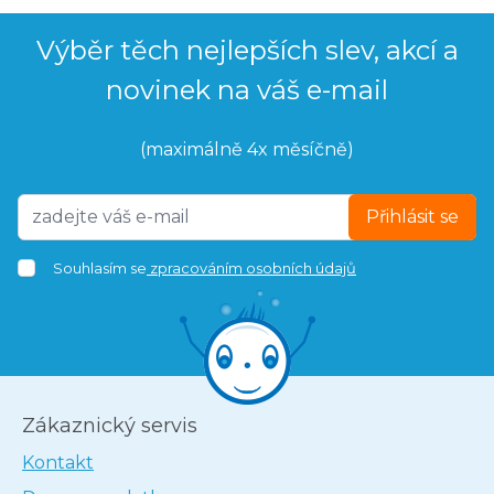
Výběr těch nejlepších slev, akcí a
novinek na váš e-mail
(maximálně 4x měsíčně)
Přihlásit se
Souhlasím se
zpracováním osobních údajů
Zákaznický servis
Kontakt