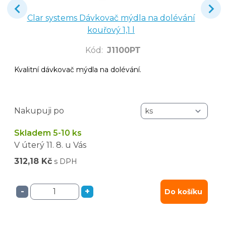
Clar systems Dávkovač mýdla na dolévání
kouřový 1,1 l
Kód
:
J1100PT
Kvalitní dávkovač mýdla na dolévání.
Nakupuji po
Skladem 5-10 ks
V úterý
11. 8.
u Vás
312,18 Kč
s DPH
-
+
Do košíku