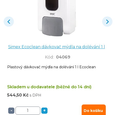
Simex Ecoclean dávkovač mýdla na dolévání 1 l
Kód
:
04069
Plastový dávkovač mýdla na dolévání 1 l Ecoclean
Skladem u dodavatele (běžně do 14 dní)
544,50 Kč
s DPH
-
+
Do košíku