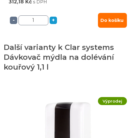
312,18 Kč
s DPH
-
+
Do košíku
Další varianty k Clar systems
Dávkovač mýdla na dolévání
kouřový 1,1 l
Výprodej