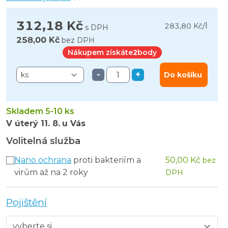
312,18 Kč
l
283,80 Kč
/
s DPH
258,00 Kč
bez DPH
Nákupem získáte
2
body
-
+
Do košíku
Skladem 5-10 ks
V úterý
11. 8.
u Vás
Volitelná služba
Nano ochrana
proti bakteriím a
50,00 Kč
bez
virům až na 2 roky
DPH
Pojištění