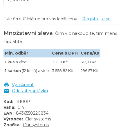
Jste firma? Máme pro vás lepší ceny -
Registrujte se
Množstevní sleva
Čím víc nakoupíte, tím méně
zaplatíte
Min. odběr
Cena s DPH
Cena/Ks
1 kus
a více
312,18 Kč
312,18 Kč
1 karton
(12 kusů) a více
3 558,85 Kč
296,57 Kč
Vytisknout
Odeslat poptávku
Kód
:
J1100PT
Váha
:
0.4
EAN
:
8436550220834
Výrobce
:
Clar systems
Značka
:
Clar systems