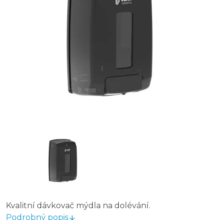
Losdi dávkovač tekutého mýdla na dolévání ABS plast 
Simex dávkovač mýdla na dolévání nerez 1,2 l lesk
Simex ELEGANCE dávkovač mýdla na dolévání 0,7 l
Simex Basic dávkovač mýdla na dolévání 0,3 l
Harmony Professional Dávkovač mýdla 1 l
Losdi Sydney dávkovač tekutého mýdla na dolévání ABS 
Losdi Sydney dávkovač tekutého mýdla na dolévání ABS
Kvalitní dávkovač mýdla na dolévání.
Podrobný popis