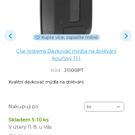
Kupte více, zaplatíte méně
Clar systems Dávkovač mýdla na dolévání
kouřový 1,1 l
Kód
:
J1100PT
Kvalitní dávkovač mýdla na dolévání.
Nakupuji po
Skladem 5-10 ks
V úterý
11. 8.
u Vás