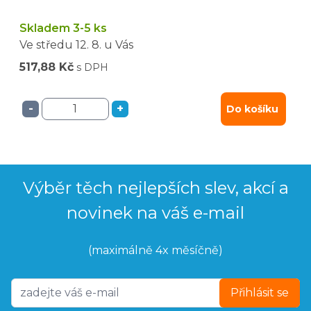
Skladem 3-5 ks
Ve středu
12. 8.
u Vás
517,88 Kč
s DPH
-
+
Do košíku
Výběr těch nejlepších slev, akcí a
novinek na váš e-mail
(maximálně 4x měsíčně)
Přihlásit se