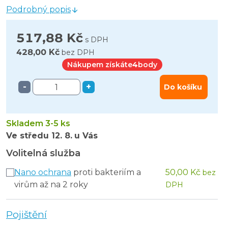
Podrobný popis
517,88 Kč
s DPH
428,00 Kč
bez DPH
Nákupem získáte
4
body
-
+
Do košíku
Skladem 3-5 ks
Ve středu
12. 8.
u Vás
Volitelná služba
Nano ochrana
proti bakteriím a
50,00 Kč
bez
virům až na 2 roky
DPH
Pojištění