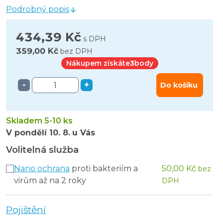
Podrobný popis
434,39 Kč
s DPH
359,00 Kč
bez DPH
Nákupem získáte
3
body
-
+
Do košíku
Skladem 5-10 ks
V pondělí
10. 8.
u Vás
Volitelná služba
Nano ochrana
proti bakteriím a
50,00 Kč
bez
virům až na 2 roky
DPH
Pojištění