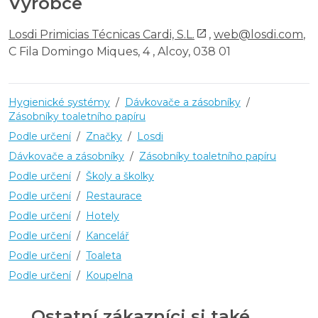
Výrobce
Losdi Primicias Técnicas Cardi, S.L.
,
web@losdi.com
,
C Fila Domingo Miques, 4 , Alcoy, 038 01
Hygienické systémy
/
Dávkovače a zásobníky
/
Zásobníky toaletního papíru
Podle určení
/
Značky
/
Losdi
Dávkovače a zásobníky
/
Zásobníky toaletního papíru
Podle určení
/
Školy a školky
Podle určení
/
Restaurace
Podle určení
/
Hotely
Podle určení
/
Kancelář
Podle určení
/
Toaleta
Podle určení
/
Koupelna
Ostatní zákazníci si také