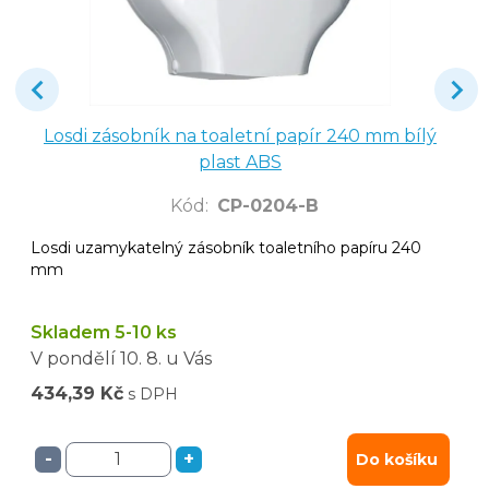
Losdi zásobník na toaletní papír 240 mm bílý
plast ABS
Kód
:
CP-0204-B
Losdi uzamykatelný zásobník toaletního papíru 240
mm
Skladem 5-10 ks
V pondělí
10. 8.
u Vás
434,39 Kč
s DPH
-
+
Do košíku