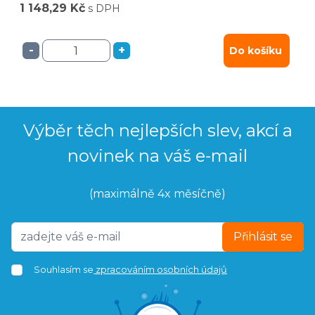
1 148,29 Kč
s DPH
-
+
Do košíku
Výběr těch nejlepších slev, akcí a
novinek na váš e-mail
(maximálně 4x měsíčně)
Přihlásit se
Souhlasím se
zpracováním osobních údajů