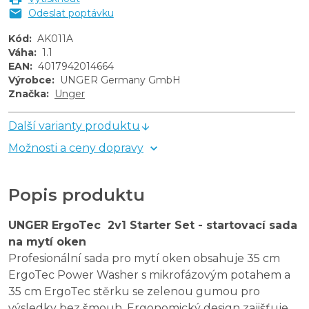
Odeslat poptávku
Kód
:
AK011A
Váha
:
1.1
EAN
:
4017942014664
Výrobce
:
UNGER Germany GmbH
Značka
:
Unger
Další varianty produktu
Možnosti a ceny dopravy
Popis produktu
UNGER ErgoTec 2v1 Starter Set - startovací sada
na mytí oken
Profesionální sada pro mytí oken obsahuje 35 cm
ErgoTec Power Washer s mikrofázovým potahem a
35 cm ErgoTec stěrku se zelenou gumou pro
výsledky bez šmouh. Ergonomický design zajišťuje