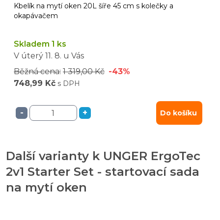
Kbelík na mytí oken 20L šíře 45 cm s kolečky a
okapávačem
Skladem 1 ks
V úterý
11. 8.
u Vás
Běžná cena:
1 319,00 Kč
-43%
748,99 Kč
s DPH
-
+
Do košíku
Další varianty k UNGER ErgoTec
2v1 Starter Set - startovací sada
na mytí oken