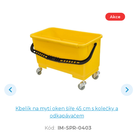
Akce
Kbelík na mytí oken šíře 45 cm s kolečky a
odkapávačem
Kód
:
IM-SPR-0403