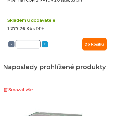
Moerman COMBINATOR 2.0 sada, 35 cm
Skladem u dodavatele
1 277,76 Kč
s DPH
-
+
Do košíku
Naposledy prohlížené produkty
Smazat vše