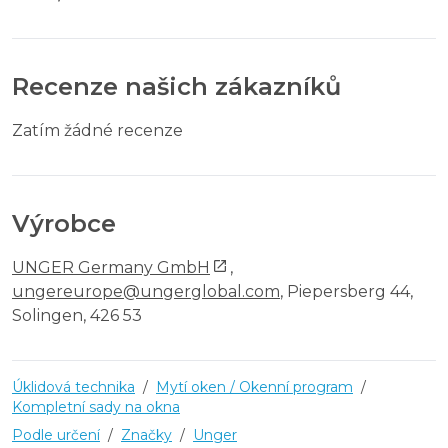
Recenze našich zákazníků
Zatím žádné recenze
Výrobce
UNGER Germany GmbH
,
ungereurope@ungerglobal.com
, Piepersberg 44,
Solingen, 426 53
Úklidová technika
/
Mytí oken / Okenní program
/
Kompletní sady na okna
Podle určení
/
Značky
/
Unger