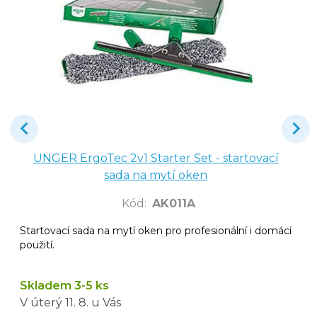
UNGER ErgoTec 2v1 Starter Set - startovací
sada na mytí oken
Kód
:
AK011A
Startovací sada na mytí oken pro profesionální i domácí
použití.
Skladem 3-5 ks
V úterý
11. 8.
u Vás