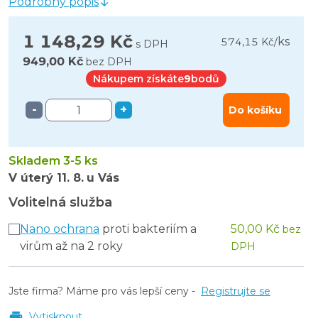
Podrobný popis
1 148,29 Kč
ks
574,15 Kč
/
s DPH
949,00 Kč
bez DPH
Nákupem získáte
9
bodů
-
+
Do košíku
Skladem 3-5 ks
V úterý
11. 8.
u Vás
Volitelná služba
Nano ochrana
proti bakteriím a
50,00 Kč
bez
virům až na 2 roky
DPH
Jste firma? Máme pro vás lepší ceny -
Registrujte se
Vytisknout