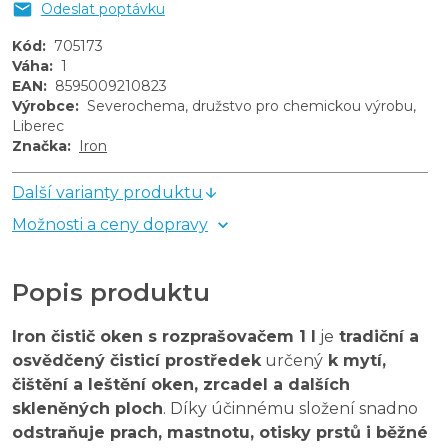
Odeslat poptávku
Kód
:
705173
Váha
:
1
EAN
:
8595009210823
Výrobce
:
Severochema, družstvo pro chemickou výrobu,
Liberec
Značka
:
Iron
Další varianty produktu
Možnosti a ceny dopravy
Popis produktu
Iron čistič oken s rozprašovačem 1 l
je
tradiční a
osvědčený čisticí prostředek
určený
k mytí,
čištění a leštění oken, zrcadel a dalších
skleněných ploch
. Díky účinnému složení snadno
odstraňuje prach, mastnotu, otisky prstů i běžné