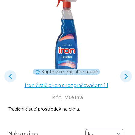
Kupte více, zaplatíte méně
Iron čistič oken s rozprašovačem 1 l
Kód
:
705173
Tradiční čisticí prostředek na okna.
Nakupuji po