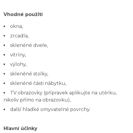
Vhodné použití
okna,
zrcadla,
skleněné dveře,
vitríny,
výlohy,
skleněné stolky,
skleněné části nábytku,
TV obrazovky (přípravek aplikujte na utěrku,
nikoliv přímo na obrazovku),
další hladké omyvatelné povrchy.
Hlavní účinky