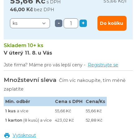
55,66 Kč
l
55,66 Kč
/
s DPH
46,00 Kč
bez DPH
-
+
Do košíku
Skladem 10+ ks
V úterý
11. 8.
u Vás
Jste firma? Máme pro vás lepší ceny -
Registrujte se
Množstevní sleva
Čím víc nakoupíte, tím méně
zaplatíte
Min. odběr
Cena s DPH
Cena/Ks
1 kus
a více
55,66 Kč
55,66 Kč
1 karton
(8 kusů) a více
423,02 Kč
52,88 Kč
Vytisknout