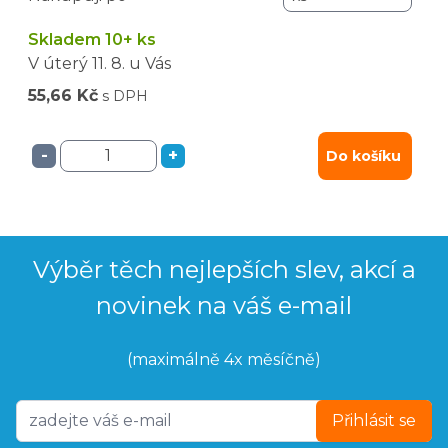
Skladem 10+ ks
V úterý
11. 8.
u Vás
55,66 Kč
s DPH
-
+
Do košíku
Výběr těch nejlepších slev, akcí a
novinek na váš e-mail
(maximálně 4x měsíčně)
Přihlásit se