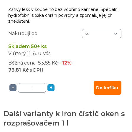
Zářivý lesk v koupelně bez vodního kamene. Speciální
hydrofobní složka chrání povrchy a zpomaluje jejich
znečištění.
Nakupuji po
Skladem 50+ ks
V úterý
11. 8.
u Vás
Běžná cena:
83,85 Kč
-12%
73,81 Kč
s DPH
-
+
Do košíku
Další varianty k Iron čistič oken s
rozprašovačem 1 l