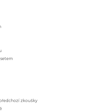
n
u
 setem
z předchozí zkoušky
ě