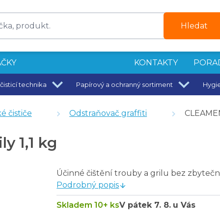
Hledat
ČKY
KONTAKTY
PORA
čisticí technika
Papírový a ochranný sortiment
Hygi
 XL
é čističe
Odstraňovač graffiti
CLEAMEN 
y 1,1 kg
Účinné čištění trouby a grilu bez zbyteč
Podrobný popis
Skladem 10+ ks
V pátek
7. 8.
u Vás