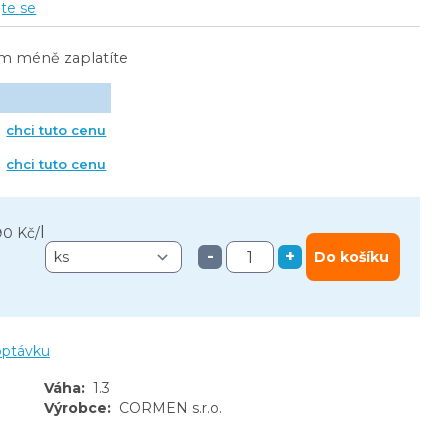
jte se
ím méně zaplatíte
chci tuto cenu
chci tuto cenu
l
90 Kč
/
-
+
Do košíku
optávku
Váha
:
1.3
Výrobce
:
CORMEN s.r.o.