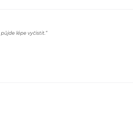
půjde lépe vyčistit.
“