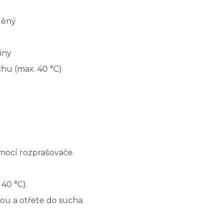
eděný
iny
hu (max. 40 °C)
mocí rozprašovače.
40 °C).
u a otřete do sucha.