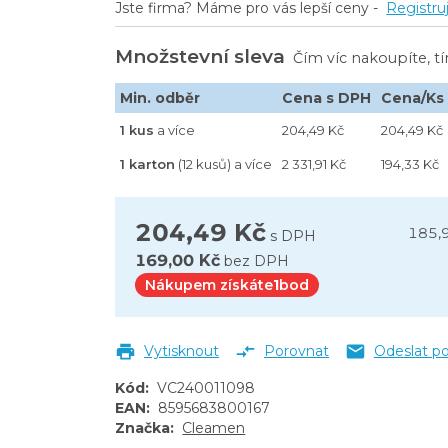
Jste firma? Máme pro vás lepší ceny -
Registru
Množstevní sleva
Čím víc nakoupíte, t
Min. odběr
Cena s DPH
Cena/Ks
1 kus
a více
204,49 Kč
204,49 Kč
1 karton
(12 kusů) a více
2 331,91 Kč
194,33 Kč
204,49 Kč
185,
s DPH
169,00 Kč
bez DPH
Nákupem získáte
1
bod
Vytisknout
Porovnat
Odeslat p
Kód
:
VC240011098
EAN
:
8595683800167
Značka
:
Cleamen