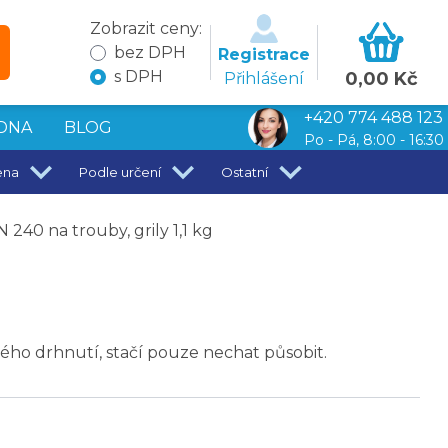
Zobrazit ceny:
bez DPH
Registrace
s DPH
0,00 Kč
Přihlášení
+420 774 488 123
DNA
BLOG
Po - Pá, 8:00 - 16:30
ena
Podle určení
Ostatní
240 na trouby, grily 1,1 kg
ného drhnutí, stačí pouze nechat působit.