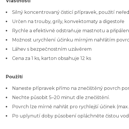
Vlastnosti
Silný koncentrovaný čisticí přípravek, použití neř
Určen na trouby, grily, konvektomaty a digestoře
Rychle a efektivně odstraňuje mastnotu a připálen
Možnost urychlení účinku mírným nahřátím povrc
Láhev s bezpečnostním uzávěrem
Cena za 1 ks, karton obsahuje 12 ks
Použití
Naneste přípravek přímo na znečištěný povrch po
Nechte působit 5–20 minut dle znečištění.
Povrch lze mírně nahřát pro rychlejší účinek (max. 
Po uplynutí doby působení opláchněte čistou vodo