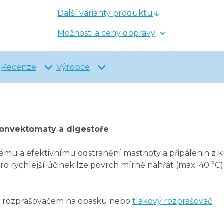
Další varianty produktu
Možnosti a ceny dopravy
Recenze
Výrobce
 konvektomaty a digestoře
hlému a efektivnímu odstranění mastnoty a připálenin 
o rychlejší účinek lze povrch mírně nahřát (max. 40 °C)
ví a rozprašovačem na opasku nebo
tlakový rozprašovač
.