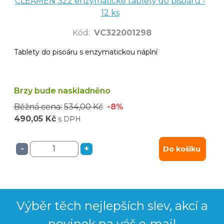
CLEAMEN 322 enzymatické tablety do pisoáru -
12 ks
Kód
:
VC322001298
Tablety do pisoáru s enzymatickou náplní
Brzy bude naskladněno
Běžná cena:
534,00 Kč
-8%
490,05 Kč
s DPH
-
+
Do košíku
Výběr těch nejlepších slev, akcí a
novinek na váš e-mail