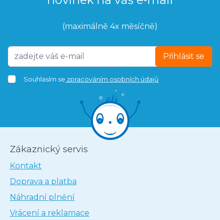
(maximálně 4x měsíčně)
Přihlásit se
Souhlasím se
zpracováním osobních údajů
Zákaznický servis
Kontakt
Doprava a platba
Náhradní plnění
Vrácení a reklamace