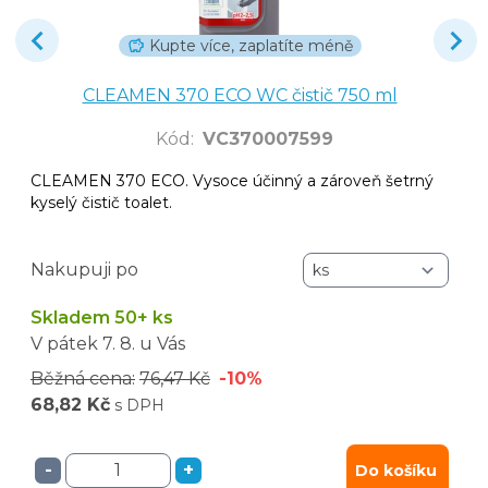
Kupte více, zaplatíte méně
CLEAMEN 370 ECO WC čistič 750 ml
Kód
:
VC370007599
CLEAMEN 370 ECO. Vysoce účinný a zároveň šetrný
kyselý čistič toalet.
Nakupuji po
Skladem 50+ ks
V pátek
7. 8.
u Vás
Běžná cena:
76,47 Kč
-10%
68,82 Kč
s DPH
-
+
Do košíku