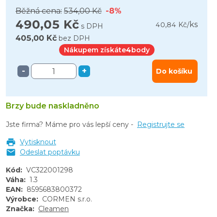
Běžná cena:
534,00 Kč
-8%
490,05 Kč
ks
40,84 Kč
/
s DPH
405,00 Kč
bez DPH
Nákupem získáte
4
body
-
+
Do košíku
Brzy bude naskladněno
Jste firma? Máme pro vás lepší ceny -
Registrujte se
Vytisknout
Odeslat poptávku
Kód
:
VC322001298
Váha
:
1.3
EAN
:
8595683800372
Výrobce
:
CORMEN s.r.o.
Značka
:
Cleamen