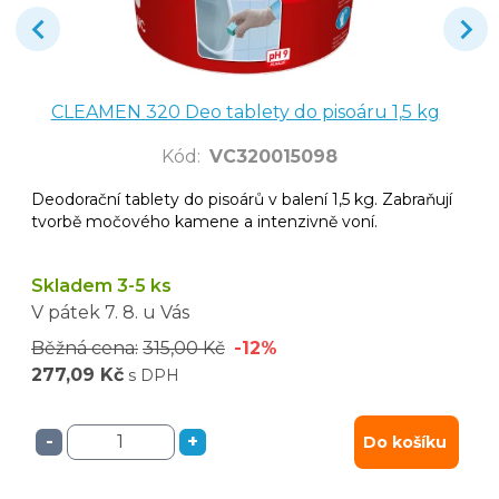
CLEAMEN 320 Deo tablety do pisoáru 1,5 kg
Kód
:
VC320015098
Deodorační tablety do pisoárů v balení 1,5 kg. Zabraňují
tvorbě močového kamene a intenzivně voní.
Skladem 3-5 ks
V pátek
7. 8.
u Vás
Běžná cena:
315,00 Kč
-12%
277,09 Kč
s DPH
-
+
Do košíku