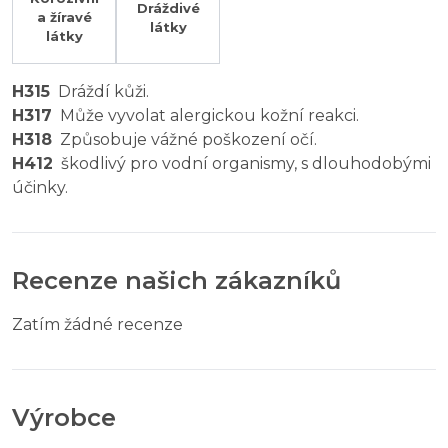
Dráždivé
a žíravé
látky
látky
H315
Dráždí kůži.
H317
Může vyvolat alergickou kožní reakci.
H318
Způsobuje vážné poškození očí.
H412
škodlivý pro vodní organismy, s dlouhodobými
účinky.
Recenze našich zákazníků
Zatím žádné recenze
Výrobce