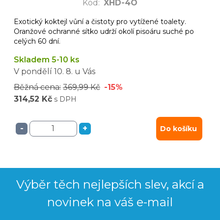
Kód
:
XHD-4O
Exotický koktejl vůní a čistoty pro vytížené toalety.
Oranžové ochranné sítko udrží okolí pisoáru suché po
celých 60 dní.
Skladem 5-10 ks
V pondělí
10. 8.
u Vás
Běžná cena:
369,99 Kč
-15%
314,52 Kč
s DPH
-
+
Do košíku
Výběr těch nejlepších slev, akcí a
novinek na váš e-mail