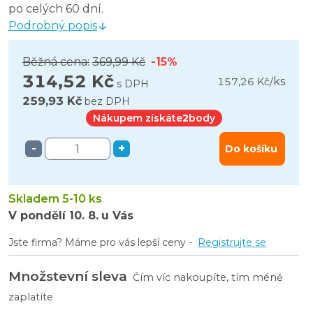
po celých 60 dní.
Podrobný popis
Běžná cena:
369,99 Kč
-15%
314,52 Kč
ks
157,26 Kč
/
s DPH
259,93 Kč
bez DPH
Nákupem získáte
2
body
-
+
Do košíku
Skladem 5-10 ks
V pondělí
10. 8.
u Vás
Jste firma? Máme pro vás lepší ceny -
Registrujte se
Množstevní sleva
Čím víc nakoupíte, tím méně
zaplatíte