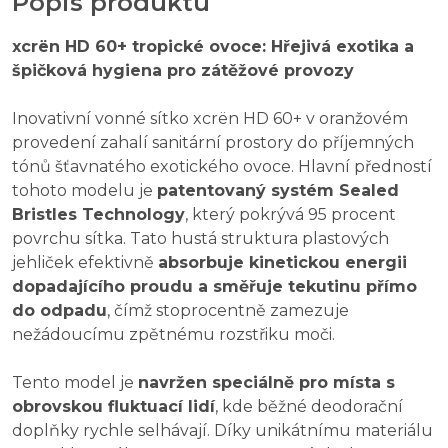
Popis produktu
xcrën HD 60+ tropické ovoce: Hřejivá exotika a
špičková hygiena pro zátěžové provozy
Inovativní vonné sítko xcrën HD 60+ v oranžovém
provedení zahalí sanitární prostory do příjemných
tónů šťavnatého exotického ovoce. Hlavní předností
tohoto modelu je
patentovaný systém Sealed
Bristles Technology
, který pokrývá 95 procent
povrchu sítka. Tato hustá struktura plastových
jehliček efektivně
absorbuje kinetickou energii
dopadajícího proudu a směřuje tekutinu přímo
do odpadu
, čímž stoprocentně zamezuje
nežádoucímu zpětnému rozstřiku moči.
Tento model je
navržen speciálně pro místa s
obrovskou fluktuací lidí
, kde běžné deodorační
doplňky rychle selhávají. Díky unikátnímu materiálu