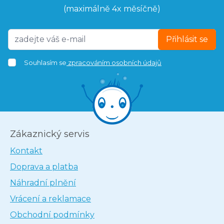
(maximálně 4x měsíčně)
Přihlásit se
Souhlasím se
zpracováním osobních údajů
Zákaznický servis
Kontakt
Doprava a platba
Náhradní plnění
Vrácení a reklamace
Obchodní podmínky