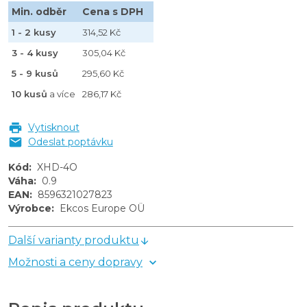
Min. odběr
Cena s DPH
1 - 2 kusy
314,52 Kč
3 - 4 kusy
305,04 Kč
5 - 9 kusů
295,60 Kč
10 kusů
a více
286,17 Kč
Vytisknout
Odeslat poptávku
Kód
:
XHD-4O
Váha
:
0.9
EAN
:
8596321027823
Výrobce
:
Ekcos Europe OÜ
Další varianty produktu
Možnosti a ceny dopravy