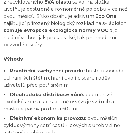
z recyklovaného
EVA plastu
se vonná složka
uvolňuje postupně a rovnoměrně po dobu více než
dvou měsíců. Sítko obsahuje aditivum
Eco One
zajišťující přirozený biologický rozklad na skládkách,
splňuje evropské ekologické normy VOC
a je
ideální volbou jak pro klasické, tak pro moderní
bezvodé pisoáry.
Výhody
Prvotřídní zachycení proudu:
husté uspořádání
ochranných štětin chrání okolí pisoáru i oděv
uživatelů před potřísněním
Dlouhodobá distribuce vůně:
podmanivé
exotické aroma konstantně osvěžuje vzduch a
maskuje pachy po dobu 60 dní
Efektivní ekonomika provozu:
dvouměsíční
cyklus výměny šetří čas úklidových služeb v silně
vytížených objektech