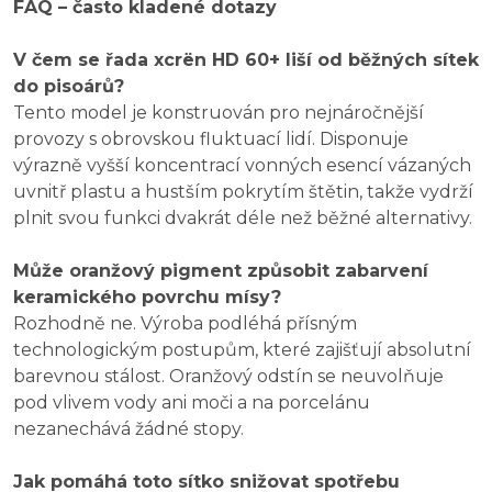
FAQ – často kladené dotazy
V čem se řada xcrën HD 60+ liší od běžných sítek
do pisoárů?
Tento model je konstruován pro nejnáročnější
provozy s obrovskou fluktuací lidí. Disponuje
výrazně vyšší koncentrací vonných esencí vázaných
uvnitř plastu a hustším pokrytím štětin, takže vydrží
plnit svou funkci dvakrát déle než běžné alternativy.
Může oranžový pigment způsobit zabarvení
keramického povrchu mísy?
Rozhodně ne. Výroba podléhá přísným
technologickým postupům, které zajišťují absolutní
barevnou stálost. Oranžový odstín se neuvolňuje
pod vlivem vody ani moči a na porcelánu
nezanechává žádné stopy.
Jak pomáhá toto sítko snižovat spotřebu