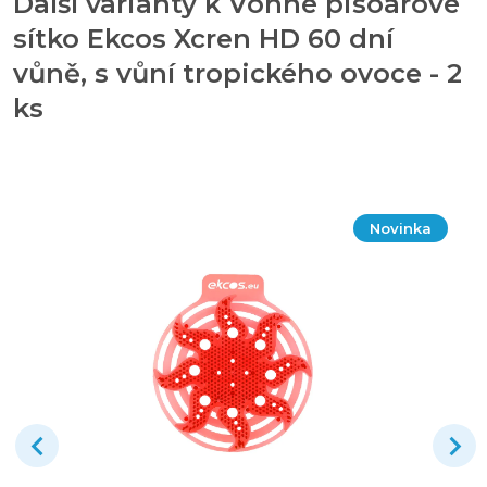
Další varianty k Vonné pisoárové
sítko Ekcos Xcren HD 60 dní
vůně, s vůní tropického ovoce - 2
ks
Novinka