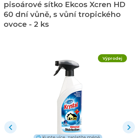
pisoárové sítko Ekcos Xcren HD
60 dní vůně, s vůní tropického
ovoce - 2 ks
Výprodej
Kupte více, zaplatíte méně