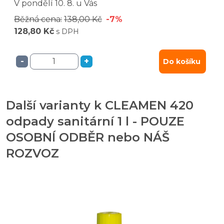
V pondělí
10. 8.
u Vás
Běžná cena:
138,00 Kč
-7%
128,80 Kč
s DPH
-
+
Do košíku
Další varianty k CLEAMEN 420
odpady sanitární 1 l - POUZE
OSOBNÍ ODBĚR nebo NÁŠ
ROZVOZ