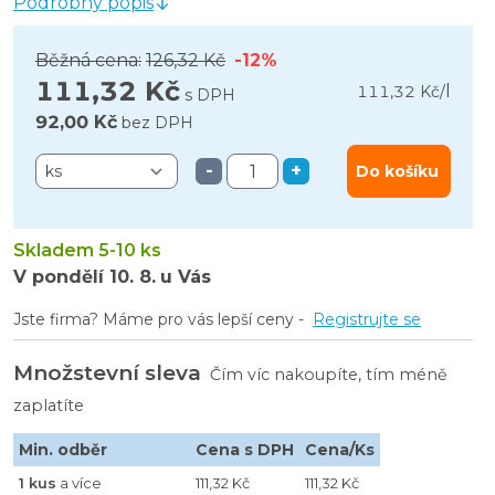
Podrobný popis
Běžná cena:
126,32 Kč
-12%
111,32 Kč
l
111,32 Kč
/
s DPH
92,00 Kč
bez DPH
-
+
Do košíku
Skladem 5-10 ks
V pondělí
10. 8.
u Vás
Jste firma? Máme pro vás lepší ceny -
Registrujte se
Množstevní sleva
Čím víc nakoupíte, tím méně
zaplatíte
Min. odběr
Cena s DPH
Cena/Ks
1 kus
a více
111,32 Kč
111,32 Kč