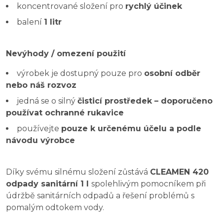
koncentrované složení pro
rychlý účinek
balení
1 litr
Nevýhody / omezení použití
výrobek je dostupný pouze pro
osobní odběr
nebo náš rozvoz
jedná se o silný
čisticí prostředek – doporučeno
používat ochranné rukavice
používejte
pouze k určenému účelu a podle
návodu výrobce
Díky svému silnému složení zůstává
CLEAMEN 420
odpady sanitární 1 l
spolehlivým pomocníkem při
údržbě sanitárních odpadů a řešení problémů s
pomalým odtokem vody.