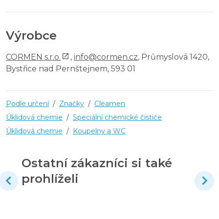
Výrobce
CORMEN s.r.o.
,
info@cormen.cz
, Průmyslová 1420,
Bystřice nad Pernštejnem, 593 01
Podle určení
/
Značky
/
Cleamen
Úklidová chemie
/
Speciální chemické čističe
Úklidová chemie
/
Koupelny a WC
Ostatní zákazníci si také
prohlíželi