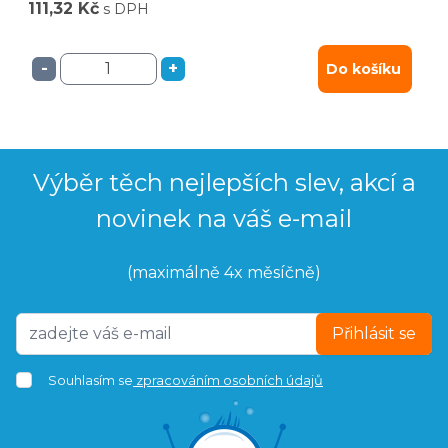
111,32 Kč
s DPH
-
+
Do košíku
Výběr těch nejlepších slev, akcí a
novinek na váš e-mail
(maximálně 4x měsíčně)
Přihlásit se
Souhlasím se
zpracováním osobních údajů