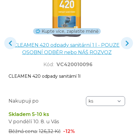
Kupte více, zaplatíte méně
CLEAMEN 420 odpady sanitární 1 l - POUZE
OSOBNÍ ODBĚR nebo NÁŠ ROZVOZ
Kód
:
VC420010096
CLEAMEN 420 odpady sanitární 1l
Nakupuji po
Skladem 5-10 ks
V pondělí
10. 8.
u Vás
Běžná cena:
126,32 Kč
-12%