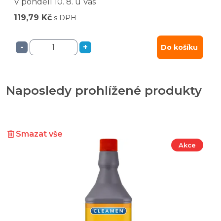
V pondělí
10. 8.
u Vás
119,79 Kč
s DPH
-
+
Do košíku
Naposledy prohlížené produkty
Smazat vše
Akce