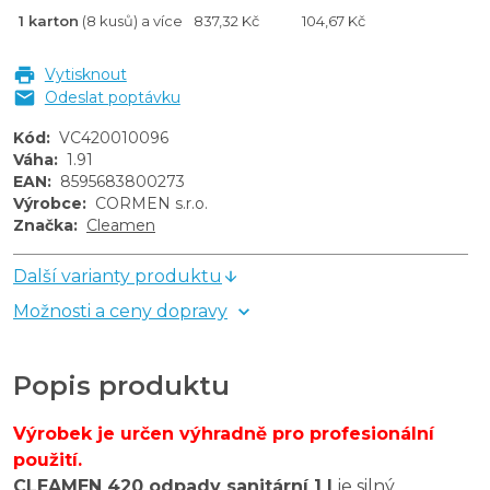
1 karton
(8 kusů) a více
837,32 Kč
104,67 Kč
Vytisknout
Odeslat poptávku
Kód
:
VC420010096
Váha
:
1.91
EAN
:
8595683800273
Výrobce
:
CORMEN s.r.o.
Značka
:
Cleamen
Další varianty produktu
Možnosti a ceny dopravy
Popis produktu
Výrobek je určen výhradně pro profesionální
použití.
CLEAMEN 420 odpady sanitární 1 l
je silný