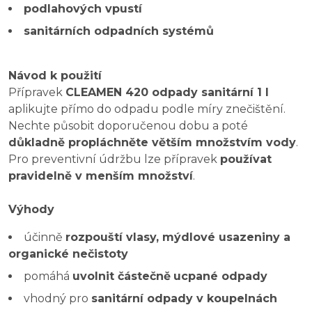
podlahových vpustí
sanitárních odpadních systémů
Návod k použití
Přípravek
CLEAMEN 420 odpady sanitární 1 l
aplikujte přímo do odpadu podle míry znečištění.
Nechte působit doporučenou dobu a poté
důkladně propláchněte větším množstvím vody
.
Pro preventivní údržbu lze přípravek
používat
pravidelně v menším množství
.
Výhody
účinně
rozpouští vlasy, mýdlové usazeniny a
organické nečistoty
pomáhá
uvolnit částečně
ucpané odpady
vhodný pro
sanitární odpady v koupelnách