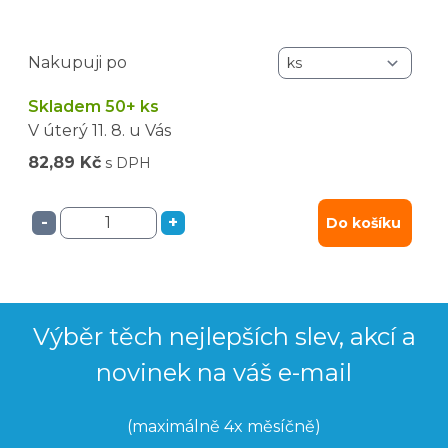
Nakupuji po
Skladem 50+ ks
V úterý
11. 8.
u Vás
82,89 Kč
s DPH
-
+
Do košíku
Výběr těch nejlepších slev, akcí a
novinek na váš e-mail
(maximálně 4x měsíčně)