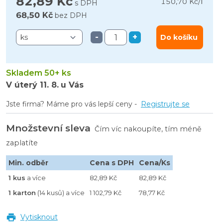
82,89 Kč
l
150,70 Kč
/
s DPH
68,50 Kč
bez DPH
-
+
Do košíku
Skladem 50+ ks
V úterý
11. 8.
u Vás
Jste firma? Máme pro vás lepší ceny -
Registrujte se
Množstevní sleva
Čím víc nakoupíte, tím méně
zaplatíte
Min. odběr
Cena s DPH
Cena/Ks
1 kus
a více
82,89 Kč
82,89 Kč
1 karton
(14 kusů) a více
1 102,79 Kč
78,77 Kč
Vytisknout