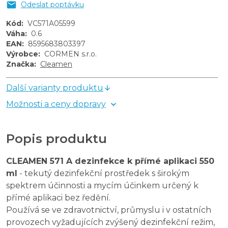
Odeslat poptávku
Kód
:
VC571A05599
Váha
:
0.6
EAN
:
8595683803397
Výrobce
:
CORMEN s.r.o.
Značka
:
Cleamen
Další varianty produktu
Možnosti a ceny dopravy
Popis produktu
CLEAMEN 571 A dezinfekce k přímé aplikaci 550
ml
- t
ekutý dezinfekční prostředek s širokým
spektrem účinnosti a mycím účinkem určený k
přímé aplikaci bez ředění.
Používá se ve zdravotnictví, průmyslu i v ostatních
provozech vyžadujících zvýšený dezinfekční režim,