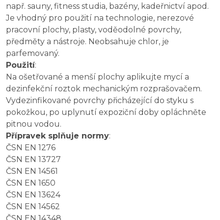
např. sauny, fitness studia, bazény, kadeřnictví apod.
Je vhodný pro použití na technologie, nerezové
pracovní plochy, plasty, voděodolné povrchy,
předměty a nástroje. Neobsahuje chlor, je
parfemovaný.
Použití
:
Na ošetřované a menší plochy aplikujte mycí a
dezinfekční roztok mechanickým rozprašovačem.
Vydezinfikované povrchy přicházející do styku s
pokožkou, po uplynutí expoziční doby opláchněte
pitnou vodou.
Přípravek splňuje normy
:
ČSN EN 1276
ČSN EN 13727
ČSN EN 14561
ČSN EN 1650
ČSN EN 13624
ČSN EN 14562
ČSN EN 14348