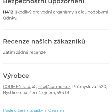
Bezpečnostní upozornění
H412
škodlivý pro vodní organismy, s dlouhodobými
účinky.
Recenze našich zákazníků
Zatím žádné recenze
Výrobce
CORMEN s.r.o.
,
info@cormen.cz
, Průmyslová 1420,
Bystřice nad Pernštejnem, 593 01
Podle určení
/
Značky
/
Cleamen