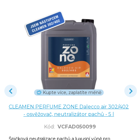
Kupte více, zaplatíte méně
CLEAMEN PERFUME ZONE Dalecco air 302/402
- osvěžovač, neutralizátor pachů - 5 l
Kód
:
VCFAD050099
Špičková neutralizace pachů a luxusní vůně pro