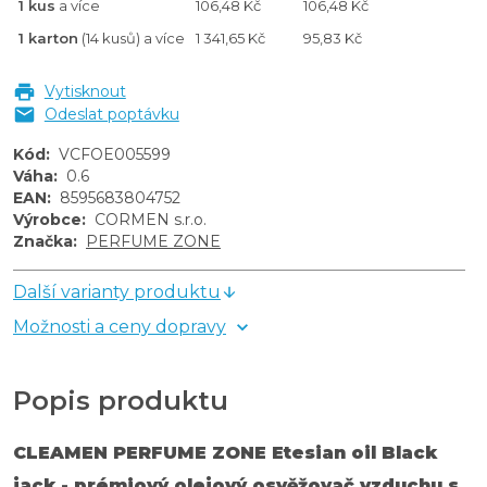
1 kus
a více
106,48 Kč
106,48 Kč
1 karton
(14 kusů) a více
1 341,65 Kč
95,83 Kč
Vytisknout
Odeslat poptávku
Kód
:
VCFOE005599
Váha
:
0.6
EAN
:
8595683804752
Výrobce
:
CORMEN s.r.o.
Značka
:
PERFUME ZONE
Další varianty produktu
Možnosti a ceny dopravy
Popis produktu
CLEAMEN PERFUME ZONE Etesian oil Black
jack - prémiový olejový osvěžovač vzduchu s