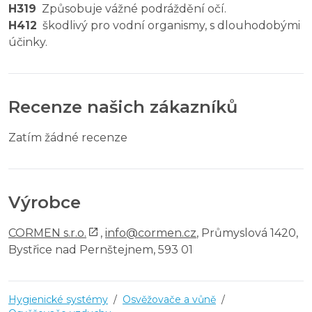
H319
Způsobuje vážné podráždění očí.
H412
škodlivý pro vodní organismy, s dlouhodobými
účinky.
Recenze našich zákazníků
Zatím žádné recenze
Výrobce
CORMEN s.r.o.
,
info@cormen.cz
, Průmyslová 1420,
Bystřice nad Pernštejnem, 593 01
Hygienické systémy
/
Osvěžovače a vůně
/