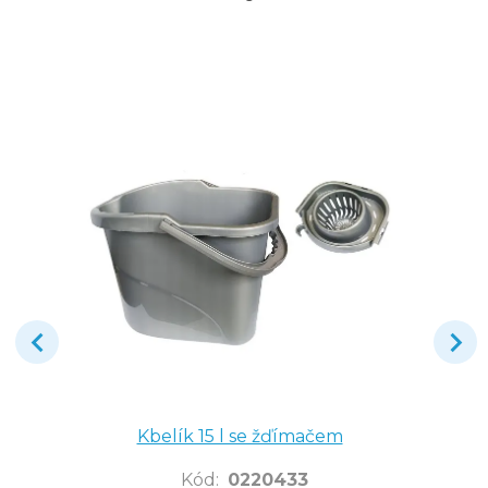
Kbelík 15 l se žďímačem
Kód
:
0220433