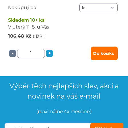
Nakupuji po
Skladem 10+ ks
V úterý
11. 8.
u Vás
106,48 Kč
s DPH
-
+
Do košíku
Výběr těch nejlepších slev, akcí a
novinek na váš e-mail
(maximálně 4x měsíčně)