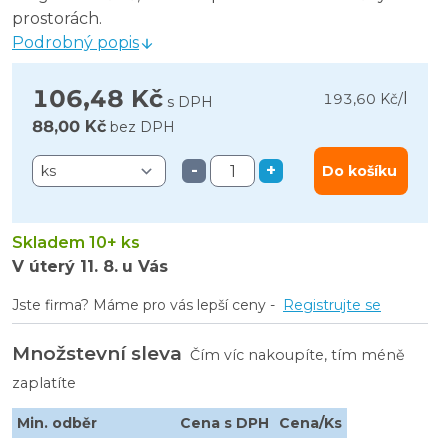
prostorách.
Podrobný popis
106,48 Kč
l
193,60 Kč
/
s DPH
88,00 Kč
bez DPH
-
+
Do košíku
Skladem 10+ ks
V úterý
11. 8.
u Vás
Jste firma? Máme pro vás lepší ceny -
Registrujte se
Množstevní sleva
Čím víc nakoupíte, tím méně
zaplatíte
Min. odběr
Cena s DPH
Cena/Ks