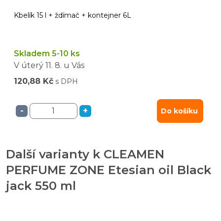
Kbelík 15 l + ždímač + kontejner 6L
Skladem 5-10 ks
V úterý
11. 8.
u Vás
120,88 Kč
s DPH
-
+
Do košíku
Další varianty k CLEAMEN
PERFUME ZONE Etesian oil Black
jack 550 ml