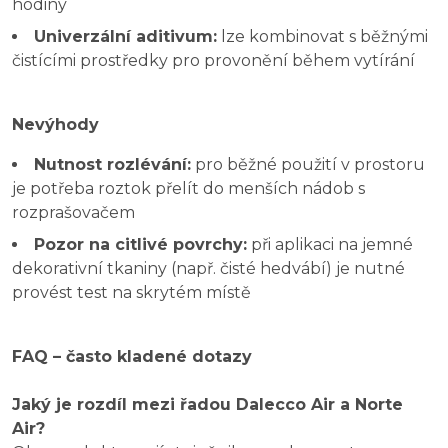
hodiny
Univerzální aditivum:
lze kombinovat s běžnými
čistícími prostředky pro provonění během vytírání
Nevýhody
Nutnost rozlévání:
pro běžné použití v prostoru
je potřeba roztok přelít do menších nádob s
rozprašovačem
Pozor na citlivé povrchy:
při aplikaci na jemné
dekorativní tkaniny (např. čisté hedvábí) je nutné
provést test na skrytém místě
FAQ – často kladené dotazy
Jaký je rozdíl mezi řadou Dalecco Air a Norte
Air?