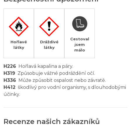
Cestoval
Hořlavé
Dráždivé
jsem
látky
látky
málo
H226
Hořlavá kapalina a páry.
H319
Způsobuje vážné podráždění očí.
H336
Může způsobit ospalost nebo závratě.
H412
škodlivý pro vodní organismy, s dlouhodobými
účinky.
Recenze našich zákazníků