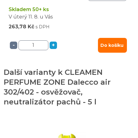
Skladem 50+ ks
V úterý
11. 8.
u Vás
263,78 Kč
s DPH
-
+
Do košíku
Další varianty k CLEAMEN
PERFUME ZONE Dalecco air
302/402 - osvěžovač,
neutralizátor pachů - 5 l