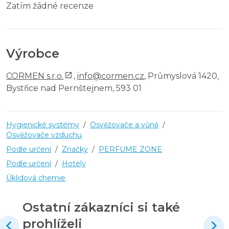
Zatím žádné recenze
Výrobce
CORMEN s.r.o.
,
info@cormen.cz
, Průmyslová 1420,
Bystřice nad Pernštejnem, 593 01
Hygienické systémy
/
Osvěžovače a vůně
/
Osvěžovače vzduchu
Podle určení
/
Značky
/
PERFUME ZONE
Podle určení
/
Hotely
Úklidová chemie
Ostatní zákazníci si také
prohlíželi