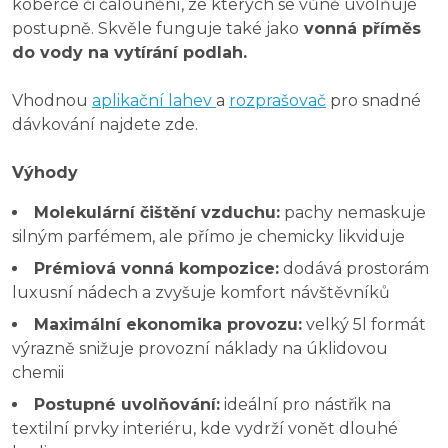
koberce či čalounění, ze kterých se vůně uvolňuje
postupně. Skvěle funguje také jako
vonná příměs
do vody na vytírání podlah.
Vhodnou
aplikační lahev
a
rozprašovač
pro snadné
dávkování najdete zde.
Výhody
Molekulární čištění vzduchu:
pachy nemaskuje
silným parfémem, ale přímo je chemicky likviduje
Prémiová vonná kompozice:
dodává prostorám
luxusní nádech a zvyšuje komfort návštěvníků
Maximální ekonomika provozu:
velký 5l formát
výrazně snižuje provozní náklady na úklidovou
chemii
Postupné uvolňování:
ideální pro nástřik na
textilní prvky interiéru, kde vydrží vonět dlouhé