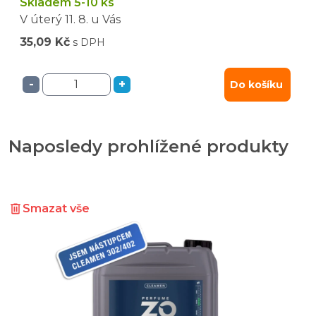
Skladem 5-10 ks
V úterý
11. 8.
u Vás
35,09 Kč
s DPH
-
+
Do košíku
Naposledy prohlížené produkty
Smazat vše