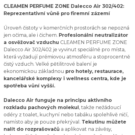
CLEAMEN PERFUME ZONE Dalecco Air 302/402:
Reprezentativní vůně pro
firemní zázemí
Úroveň čistoty v komerčních prostorách se nepozná
jen očima, ale i čichem.
Profesionální neutralizátor
a osvěžovač vzduchu
CLEAMEN PERFUME ZONE
Dalecco Air 302/402 je vyvinut speciálně pro místa,
která vyžadují prémiovou atmosféru a stoprocentně
čistý vzduch. Velké pětilitrové balení je
ekonomickou základnou
pro hotely, restaurace,
kancelářské komplexy i wellness centra, kde je
spotřeba vůní vyšší.
Dalecco Air funguje na principu aktivního
rozkladu pachových molekul
, takže nežádoucí
odéry z toalet, kuchyní nebo tabáku spolehlivě ničí,
namísto aby je pouze překrýval.
Tekutinu můžete
nalít do rozprašovačů
a aplikovat na závěsy,