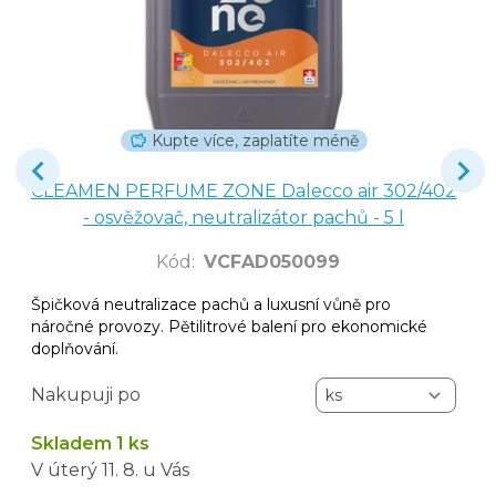
Kupte více, zaplatíte méně
CLEAMEN PERFUME ZONE Dalecco air 302/402
- osvěžovač, neutralizátor pachů - 5 l
Kód
:
VCFAD050099
Špičková neutralizace pachů a luxusní vůně pro
náročné provozy. Pětilitrové balení pro ekonomické
doplňování.
Nakupuji po
Skladem 1 ks
V úterý
11. 8.
u Vás