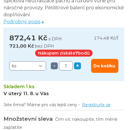
Špičková neutralizace pachů a luxusní vůně pro
náročné provozy. Pětilitrové balení pro ekonomické
doplňování.
Podrobný popis
872,41 Kč
l
174,48 Kč
/
s DPH
721,00 Kč
bez DPH
Nákupem získáte
7
bodů
-
+
Do košíku
Skladem 1 ks
V úterý
11. 8.
u Vás
Jste firma? Máme pro vás lepší ceny -
Registrujte se
Množstevní sleva
Čím víc nakoupíte, tím méně
zaplatíte