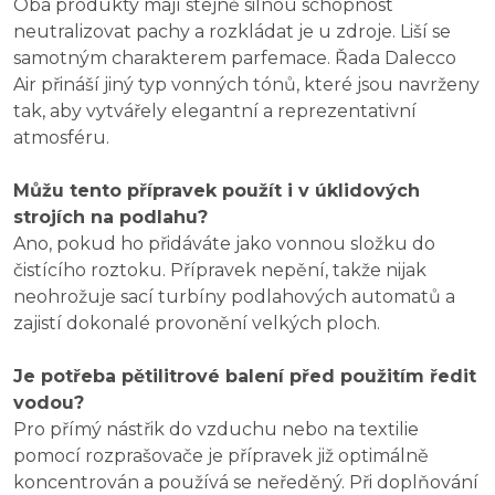
Oba produkty mají stejně silnou schopnost
neutralizovat pachy a rozkládat je u zdroje. Liší se
samotným charakterem parfemace. Řada Dalecco
Air přináší jiný typ vonných tónů, které jsou navrženy
tak, aby vytvářely elegantní a reprezentativní
atmosféru.
Můžu tento přípravek použít i v úklidových
strojích na podlahu?
Ano, pokud ho přidáváte jako vonnou složku do
čistícího roztoku. Přípravek nepění, takže nijak
neohrožuje sací turbíny podlahových automatů a
zajistí dokonalé provonění velkých ploch.
Je potřeba pětilitrové balení před použitím ředit
vodou?
Pro přímý nástřik do vzduchu nebo na textilie
pomocí rozprašovače je přípravek již optimálně
koncentrován a používá se neředěný. Při doplňování