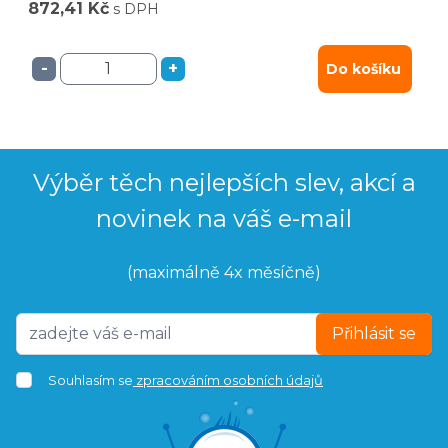
872,41 Kč
s DPH
-
+
Do košíku
Výběr těch nejlepších slev, akcí a
novinek na váš e-mail
(maximálně 4x měsíčně)
Přihlásit se
Souhlasím se
zpracováním osobních údajů