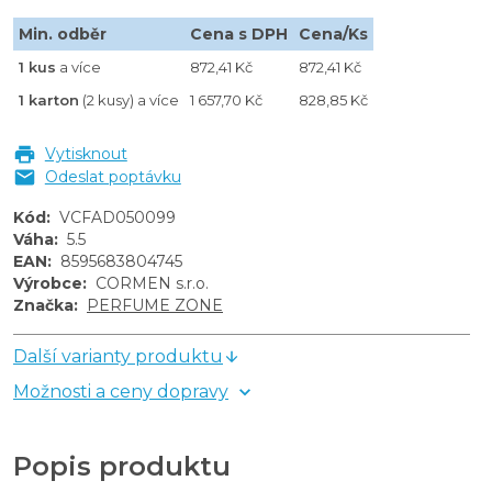
Min. odběr
Cena s DPH
Cena/Ks
1 kus
a více
872,41 Kč
872,41 Kč
1 karton
(2 kusy) a více
1 657,70 Kč
828,85 Kč
Vytisknout
Odeslat poptávku
Kód
:
VCFAD050099
Váha
:
5.5
EAN
:
8595683804745
Výrobce
:
CORMEN s.r.o.
Značka
:
PERFUME ZONE
Další varianty produktu
Možnosti a ceny dopravy
Popis produktu