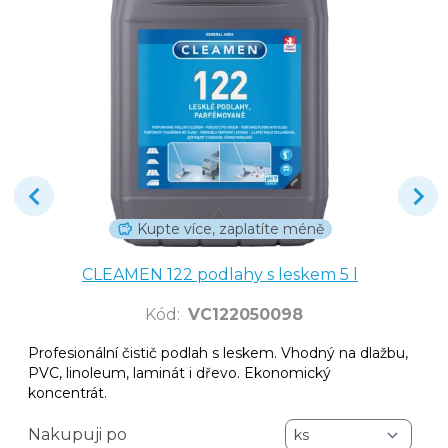
Kupte více, zaplatíte méně
CLEAMEN 122 podlahy s leskem 5 l
Kód
:
VC122050098
Profesionální čistič podlah s leskem. Vhodný na dlažbu,
PVC, linoleum, laminát i dřevo. Ekonomický
koncentrát.
Nakupuji po