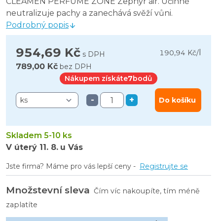
CLEAMEN PERFUME ZONE Zephyr air. Účinně
neutralizuje pachy a zanechává svěží vůni.
Podrobný popis
954,69 Kč
l
190,94 Kč
/
s DPH
789,00 Kč
bez DPH
Nákupem získáte
7
bodů
-
+
Do košíku
Skladem 5-10 ks
V úterý
11. 8.
u Vás
Jste firma? Máme pro vás lepší ceny -
Registrujte se
Množstevní sleva
Čím víc nakoupíte, tím méně
zaplatíte