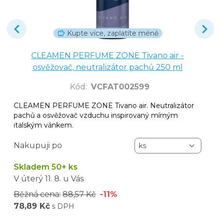
Kupte více, zaplatíte méně
CLEAMEN PERFUME ZONE Tivano air -
osvěžovač, neutralizátor pachů 250 ml
Kód
:
VCFAT002599
CLEAMEN PERFUME ZONE Tivano air. Neutralizátor
pachů a osvěžovač vzduchu inspirovaný mírným
italským vánkem.
Nakupuji po
Skladem 50+ ks
V úterý
11. 8.
u Vás
Běžná cena:
88,57 Kč
-11%
78,89 Kč
s DPH