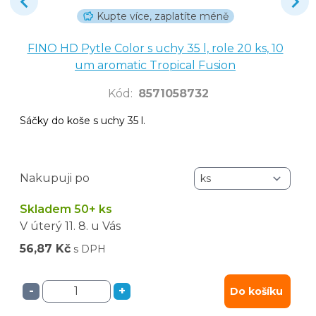
Kupte více, zaplatíte méně
FINO HD Pytle Color s uchy 35 l, role 20 ks, 10
um aromatic Tropical Fusion
Kód
:
8571058732
Sáčky do koše s uchy 35 l.
Nakupuji po
Skladem 50+ ks
V úterý
11. 8.
u Vás
56,87 Kč
s DPH
-
+
Do košíku