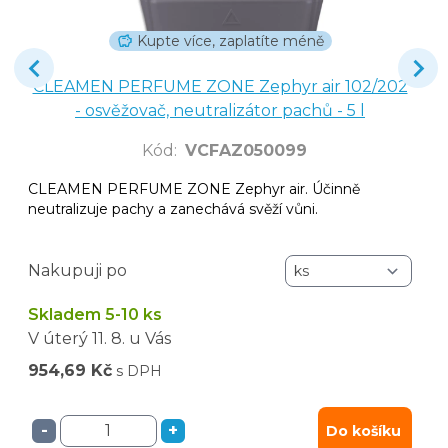
Kupte více, zaplatíte méně
CLEAMEN PERFUME ZONE Zephyr air 102/202
- osvěžovač, neutralizátor pachů - 5 l
Kód
:
VCFAZ050099
CLEAMEN PERFUME ZONE Zephyr air. Účinně
neutralizuje pachy a zanechává svěží vůni.
Nakupuji po
Skladem 5-10 ks
V úterý
11. 8.
u Vás
954,69 Kč
s DPH
-
+
Do košíku