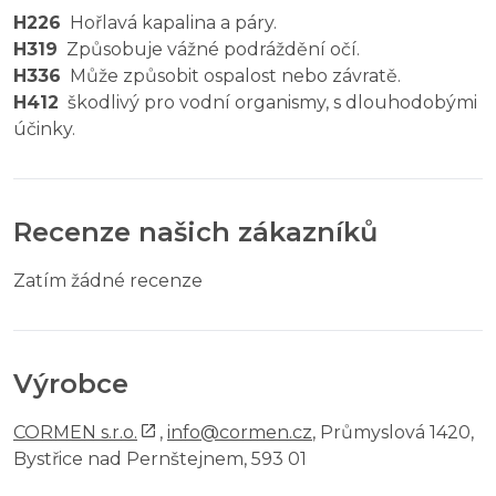
H226
Hořlavá kapalina a páry.
H319
Způsobuje vážné podráždění očí.
H336
Může způsobit ospalost nebo závratě.
H412
škodlivý pro vodní organismy, s dlouhodobými
účinky.
Recenze našich zákazníků
Zatím žádné recenze
Výrobce
CORMEN s.r.o.
,
info@cormen.cz
, Průmyslová 1420,
Bystřice nad Pernštejnem, 593 01