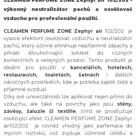
CLEAMEN PERFUME ZONE Zephyr air 102/202 -
výkonný neutralizátor pachů a osvěžovač
vzduchu pro profesionální použití.
CLEAMEN PERFUME ZONE Zephyr air
102/202 je
vysoce efektivní osvěžovač vzduchu a neutralizátor
pachů, který účinně eliminuje nepříjemné zápachy a
přináší dlouhotrvající svěžest do různých
komerčních a veřejných prostor. Tento produkt je
ideální pro použití v
kancelářích, hotelech,
restauracích, toaletách, šatnách
i dalších
náročných prostředích, kde je potřeba zajistit čisté a
příjemné ovzduší.
Díky své univerzálnosti lze aplikovat nejen přímo do
vzduchu, ale také na povrchy jako jsou
stěny,
závěsy, žaluzie či textilie
, čímž se prodlužuje
osvěžující efekt. CLEAMEN PERFUME ZONE Zephyr
air102/202 je rovněž vhodný jako parfemace do
mycích roztoků, což zvyšuje účinnost úklidu a