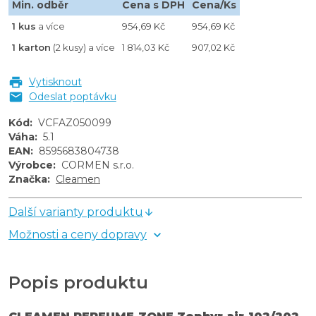
Min. odběr
Cena s DPH
Cena/Ks
1 kus
a více
954,69 Kč
954,69 Kč
1 karton
(2 kusy) a více
1 814,03 Kč
907,02 Kč
Vytisknout
Odeslat poptávku
Kód
:
VCFAZ050099
Váha
:
5.1
EAN
:
8595683804738
Výrobce
:
CORMEN s.r.o.
Značka
:
Cleamen
Další varianty produktu
Možnosti a ceny dopravy
Popis produktu