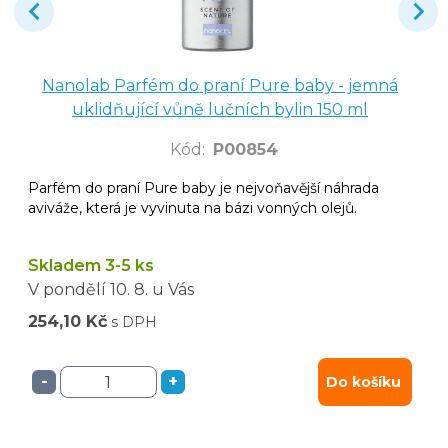
Nanolab Parfém do praní Pure baby - jemná
uklidňující vůně lučních bylin 150 ml
Kód
:
P00854
Parfém do praní Pure baby je nejvoňavější náhrada
aviváže, která je vyvinuta na bázi vonných olejů.
Skladem 3-5 ks
V pondělí
10. 8.
u Vás
254,10 Kč
s DPH
-
+
Do košíku