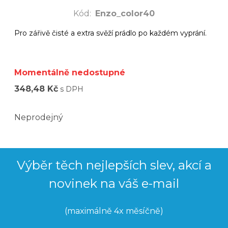
Kód
:
Enzo_color40
Pro zářivě čisté a extra svěží prádlo po každém vyprání.
Momentálně nedostupné
348,48 Kč
s DPH
Neprodejný
Výběr těch nejlepších slev, akcí a
novinek na váš e-mail
(maximálně 4x měsíčně)