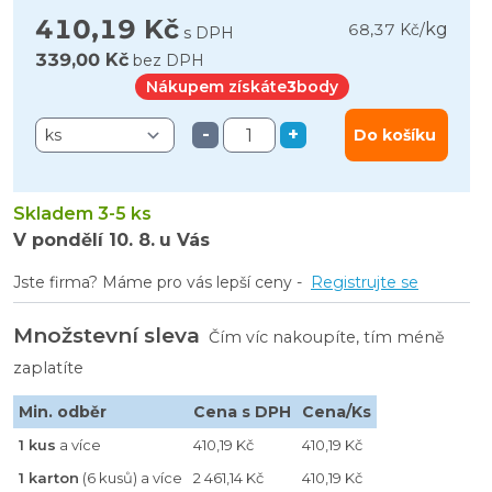
410,19 Kč
kg
68,37 Kč
/
s DPH
339,00 Kč
bez DPH
Nákupem získáte
3
body
-
+
Do košíku
Skladem 3-5 ks
V pondělí
10. 8.
u Vás
Jste firma? Máme pro vás lepší ceny -
Registrujte se
Množstevní sleva
Čím víc nakoupíte, tím méně
zaplatíte
Min. odběr
Cena s DPH
Cena/Ks
1 kus
a více
410,19 Kč
410,19 Kč
1 karton
(6 kusů) a více
2 461,14 Kč
410,19 Kč