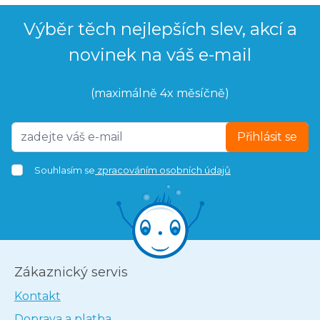
Výběr těch nejlepších slev, akcí a
novinek na váš e-mail
(maximálně 4x měsíčně)
Přihlásit se
Souhlasím se
zpracováním osobních údajů
Zákaznický servis
Kontakt
Doprava a platba