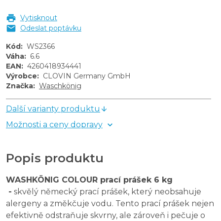
Vytisknout
Odeslat poptávku
Kód
:
WS2366
Váha
:
6.6
EAN
:
4260418934441
Výrobce
:
CLOVIN Germany GmbH
Značka
:
Waschkönig
Další varianty produktu
Možnosti a ceny dopravy
Popis produktu
WASHKÖNIG COLOUR prací prášek 6 kg
-
skvělý německý prací prášek, který neobsahuje
alergeny a změkčuje vodu. Tento prací prášek nejen
efektivně odstraňuje skvrny, ale zároveň i pečuje o