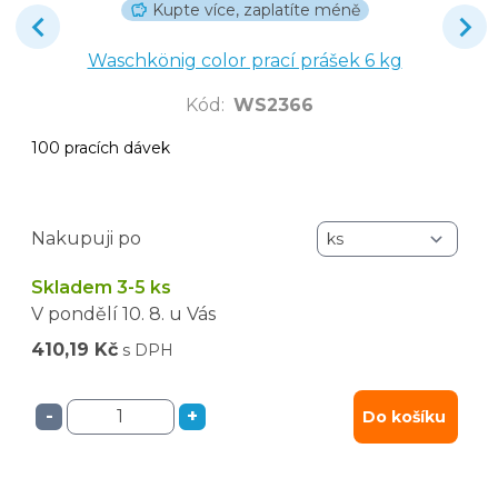
Kupte více, zaplatíte méně
Waschkönig color prací prášek 6 kg
Kód
:
WS2366
100 pracích dávek
Nakupuji po
Skladem 3-5 ks
V pondělí
10. 8.
u Vás
410,19 Kč
s DPH
-
+
Do košíku