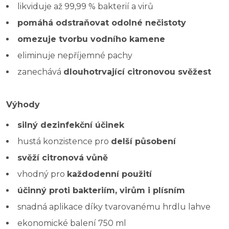
likviduje až 99,99 % bakterií a virů
pomáhá odstraňovat odolné nečistoty
omezuje tvorbu vodního kamene
eliminuje nepříjemné pachy
zanechává
dlouhotrvající citronovou svěžest
Výhody
silný dezinfekční účinek
hustá konzistence pro
delší působení
svěží citronová vůně
vhodný pro
každodenní použití
účinný proti bakteriím, virům i plísním
snadná aplikace díky tvarovanému hrdlu lahve
ekonomické balení 750 ml