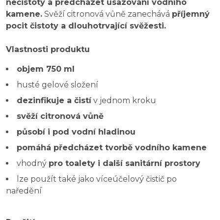
nečistoty a předcházet usazování vodního
kamene.
Svěží citronová vůně zanechává
příjemný
pocit čistoty a dlouhotrvající svěžesti.
Vlastnosti produktu
objem 750 ml
husté gelové složení
dezinfikuje a čistí
v jednom kroku
svěží citronová vůně
působí i pod vodní hladinou
pomáhá předcházet tvorbě vodního kamene
vhodný
pro toalety i další sanitární prostory
lze použít také jako víceúčelový čistič po
naředění