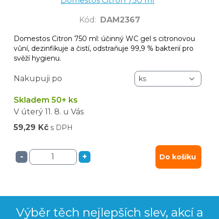
Domestos Citron 750 ml
Kód
:
DAM2367
Domestos Citron 750 ml: účinný WC gel s citronovou
vůní, dezinfikuje a čistí, odstraňuje 99,9 % bakterií pro
svěží hygienu.
Nakupuji po
Skladem 50+ ks
V úterý
11. 8.
u Vás
59,29 Kč
s DPH
-
+
Do košíku
Výběr těch nejlepších slev, akcí a