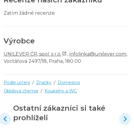
Zatím žádné recenze
Výrobce
UNILEVER ČR, spol. s r.o.
,
infolinka@unilever.com
,
Voctářova 2497/18, Praha, 180 00
Podle určení
/
Značky
/
Domestos
Úklidová chemie
/
Koupelny a WC
Ostatní zákazníci si také
prohlíželi