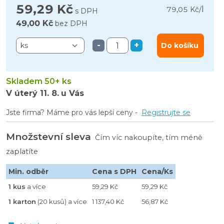
59,29 Kč
l
79,05 Kč
/
s DPH
49,00 Kč
bez DPH
-
+
Do košíku
Skladem 50+ ks
V úterý
11. 8.
u Vás
Jste firma? Máme pro vás lepší ceny -
Registrujte se
Množstevní sleva
Čím víc nakoupíte, tím méně
zaplatíte
Min. odběr
Cena s DPH
Cena/Ks
1 kus
a více
59,29 Kč
59,29 Kč
1 karton
(20 kusů) a více
1 137,40 Kč
56,87 Kč