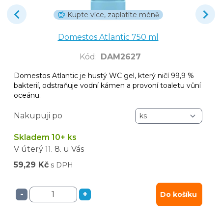
Kupte více, zaplatíte méně
Domestos Atlantic 750 ml
Kód
:
DAM2627
Domestos Atlantic je hustý WC gel, který ničí 99,9 %
bakterií, odstraňuje vodní kámen a provoní toaletu vůní
oceánu.
Nakupuji po
Skladem 10+ ks
V úterý
11. 8.
u Vás
59,29 Kč
s DPH
-
+
Do košíku