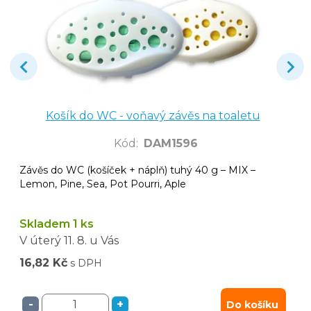
Košík do WC - voňavý závěs na toaletu
Kód
:
DAM1596
Závěs do WC (košíček + náplň) tuhý 40 g – MIX –
Lemon, Pine, Sea, Pot Pourri, Aple
Skladem 1 ks
V úterý
11. 8.
u Vás
16,82 Kč
s DPH
-
+
Do košíku