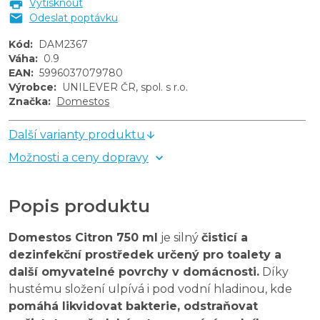
Vytisknout
Odeslat poptávku
Kód
:
DAM2367
Váha
:
0.9
EAN
:
5996037079780
Výrobce
:
UNILEVER ČR, spol. s r.o.
Značka
:
Domestos
Další varianty produktu
Možnosti a ceny dopravy
Popis produktu
Domestos Citron 750 ml
je silný
čisticí a
dezinfekční prostředek určený pro toalety a
další omyvatelné povrchy v domácnosti.
Díky
hustému složení ulpívá i pod vodní hladinou, kde
pomáhá likvidovat bakterie, odstraňovat