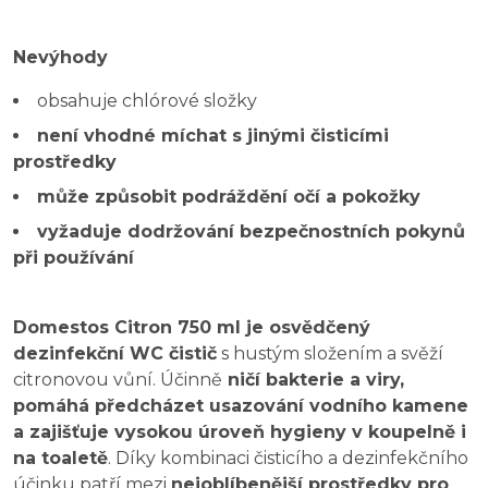
Nevýhody
obsahuje chlórové složky
není vhodné míchat s jinými čisticími
prostředky
může způsobit podráždění očí a pokožky
vyžaduje dodržování bezpečnostních pokynů
při používání
Domestos Citron 750 ml je osvědčený
dezinfekční WC čistič
s hustým složením a svěží
citronovou vůní. Účinně
ničí bakterie a viry,
pomáhá předcházet usazování vodního kamene
a zajišťuje vysokou úroveň hygieny v koupelně i
na toaletě
. Díky kombinaci čisticího a dezinfekčního
účinku patří mezi
nejoblíbenější prostředky pro