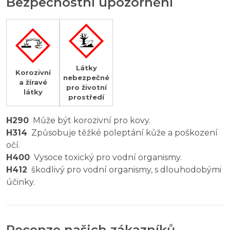
Bezpečnostní upozornění
Látky
Korozivní
nebezpečné
a žíravé
pro životní
látky
prostředí
H290
Může být korozivní pro kovy.
H314
Způsobuje těžké poleptání kůže a poškození
očí.
H400
Vysoce toxický pro vodní organismy.
H412
škodlivý pro vodní organismy, s dlouhodobými
účinky.
Recenze našich zákazníků