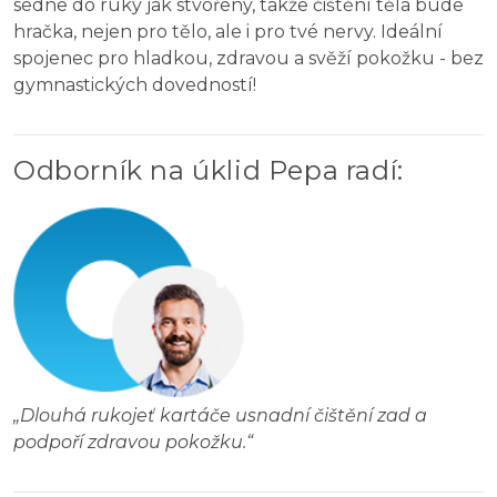
sedne do ruky jak stvořený, takže čištění těla bude
hračka, nejen pro tělo, ale i pro tvé nervy. Ideální
spojenec pro hladkou, zdravou a svěží pokožku - bez
gymnastických dovedností!
Odborník na úklid Pepa radí
:
„
Dlouhá rukojeť kartáče usnadní čištění zad a
podpoří zdravou pokožku.
“