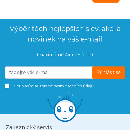
Výběr těch nejlepších slev, akcí a
novinek na váš e-mail
(maximálně 4x měsíčně)
Přihlásit se
Souhlasím se
zpracováním osobních údajů
Zákaznický servis