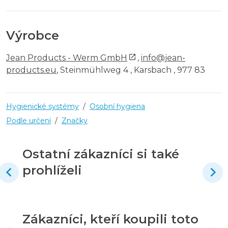
Výrobce
Jean Products - Werm GmbH
,
info@jean-
products.eu
, Steinmühlweg 4 , Karsbach , 977 83
Hygienické systémy
/
Osobní hygiena
Podle určení
/
Značky
Ostatní zákazníci si také
prohlíželi
Zákazníci, kteří koupili toto