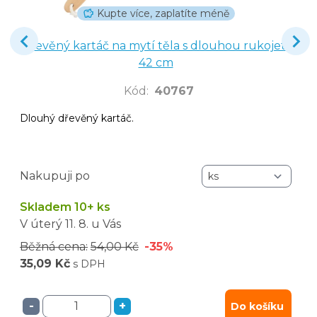
Kupte více, zaplatíte méně
Dřevěný kartáč na mytí těla s dlouhou rukojetí
42 cm
Kód
:
40767
Dlouhý dřevěný kartáč.
Nakupuji po
Skladem 10+ ks
V úterý
11. 8.
u Vás
Běžná cena:
54,00 Kč
-35%
35,09 Kč
s DPH
-
+
Do košíku