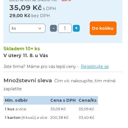
35,09 Kč
s DPH
29,00 Kč
bez DPH
-
+
Do košíku
Skladem 10+ ks
V úterý
11. 8.
u Vás
Jste firma? Máme pro vás lepší ceny -
Registrujte se
Množstevní sleva
Čím víc nakoupíte, tím méně
zaplatíte
Min. odběr
Cena s DPH
Cena/Ks
1 kus
a více
35,09 Kč
35,09 Kč
1 karton
(6 kusů) a více
200,38 Kč
33,40 Kč