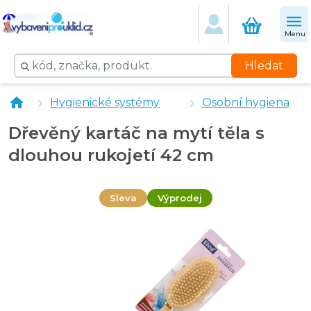
Menu
Hledat
Tělový a vlasový šampon ALCHEMIST BOHÉME 20 ml
Hygienické systémy
Osobní hygiena
ISOLDA Gold vlasový šampon CLICK AND GO! 500 ml
ISOLDA Silver tělový a vlasový šampon 400 ml
Dřevěný kartáč na mytí těla s
ISOLDA Gold tělové mýdlo CLICK AND GO! 350 ml
dlouhou rukojetí 42 cm
Sleva
Výprodej