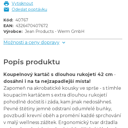
Vytisknout
Odeslat poptávku
Kód
:
40767
EAN
:
4326470407672
Výrobce
:
Jean Products - Werm GmbH
Možnosti a ceny dopravy
Popis produktu
Koupelnový kartáč s dlouhou rukojetí 42 cm
-
dosáhni i na ta nejzapadlejší místa!
Zapomeň na akrobatické kousky ve sprše - s tímhle
koupacím kartáčem s extra dlouhou rukojetí
pohodlně dočistíš i záda, kam jinak nedosáhneš.
Pevné štětiny jemně odstraní odumřelé buňky,
povzbudí krevní oběh a promění každé sprchování
v malý wellness zážitek. Ergonomický tvar držadla