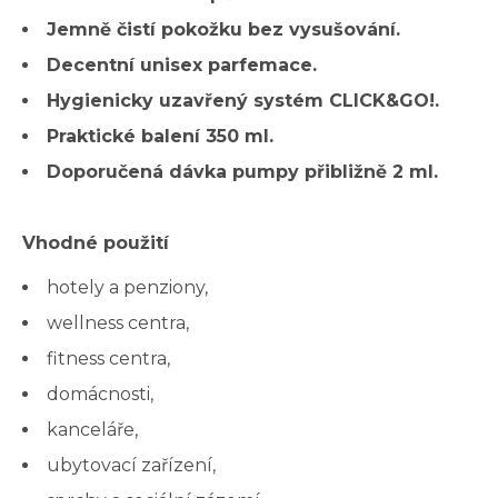
Jemně čistí pokožku bez vysušování.
Decentní unisex parfemace.
Hygienicky uzavřený systém CLICK&GO!.
Praktické balení 350 ml.
Doporučená dávka pumpy přibližně 2 ml.
Vhodné použití
hotely a penziony,
wellness centra,
fitness centra,
domácnosti,
kanceláře,
ubytovací zařízení,