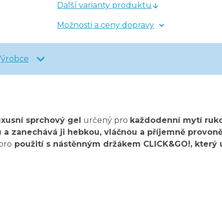
Další varianty produktu
Možnosti a ceny dopravy
Výrobce
uxusní sprchový gel
určený pro
každodenní mytí ruko
u a zanechává ji hebkou, vláčnou a příjemně provon
pro
použití s nástěnným držákem CLICK&GO!, který