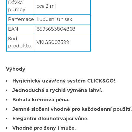
Dávka
cca 2 ml
pumpy
Parfemace
Luxusní unisex
EAN
8595683804868
Kód
VKIGS003599
produktu
Výhody
Hygienicky uzavřený systém CLICK&GO!.
Jednoduchá a rychlá výměna lahví.
Bohatá krémová pěna.
Jemné složení vhodné pro každodenní použití.
Elegantní dlouhotrvající vůně.
Vhodné pro ženy i muže.