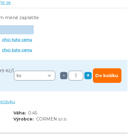
jte se
ím méně zaplatíte
chci tuto cenu
chci tuto cenu
l
99 Kč
/
-
+
Do košíku
optávku
Váha
:
0.45
Výrobce
:
CORMEN s.r.o.