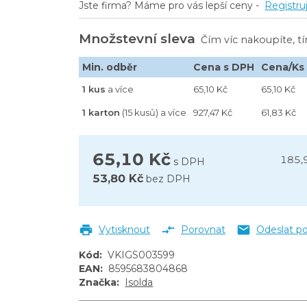
Jste firma? Máme pro vás lepší ceny -
Registru
Množstevní sleva
Čím víc nakoupíte, t
Min. odběr
Cena s DPH
Cena/Ks
1 kus
a více
65,10 Kč
65,10 Kč
1 karton
(15 kusů) a více
927,47 Kč
61,83 Kč
65,10 Kč
185,
s DPH
53,80 Kč
bez DPH
Vytisknout
Porovnat
Odeslat p
Kód
:
VKIGS003599
EAN
:
8595683804868
Značka
:
Isolda