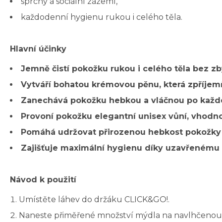
sprchy a sociální zázemí,
každodenní hygienu rukou i celého těla.
Hlavní účinky
Jemně čistí pokožku rukou i celého těla bez z
Vytváří bohatou krémovou pěnu, která zpříje
Zanechává pokožku hebkou a vláčnou po každé
Provoní pokožku elegantní unisex vůní, vhodno
Pomáhá udržovat přirozenou hebkost pokožky 
Zajišťuje maximální hygienu díky uzavřenému
Návod k použití
Umístěte láhev do držáku CLICK&GO!.
Naneste přiměřené množství mýdla na navlhčenou