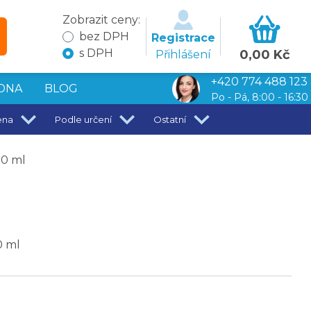
Zobrazit ceny:
bez DPH
Registrace
s DPH
0,00 Kč
Přihlášení
+420 774 488 123
DNA
BLOG
Po - Pá, 8:00 - 16:30
ena
Podle určení
Ostatní
50 ml
0 ml