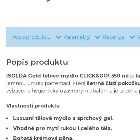
Popis produktu
Parametry
Recenze
Popis produktu
ISOLDA Gold tělové mýdlo CLICK&GO! 350 ml
je
l
jemnou unisex parfemací, která
šetrně čistí pokožk
vybavena hygienicky uzavřeným obalem a je určena 
Vlastnosti produktu
Luxusní tělové mýdlo a sprchový gel.
Vhodné pro mytí rukou i celého těla.
Bohatá krémová pěna.