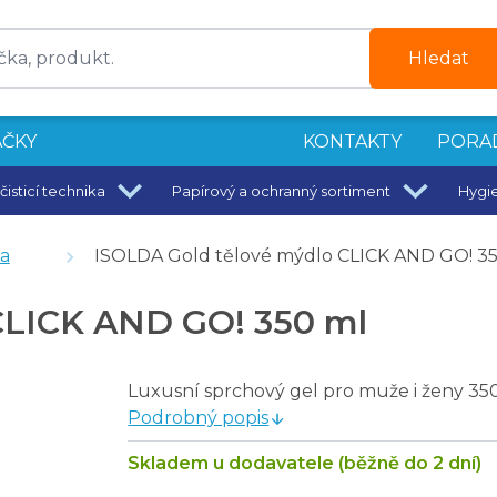
Hledat
ČKY
KONTAKTY
PORA
čisticí technika
Papírový a ochranný sortiment
Hygi
a
ISOLDA Gold tělové mýdlo CLICK AND GO! 3
stvy - 3000 ks
CLICK AND GO! 350 ml
Luxusní sprchový gel pro muže i ženy 35
Podrobný popis
Skladem u dodavatele (běžně do 2 dní)