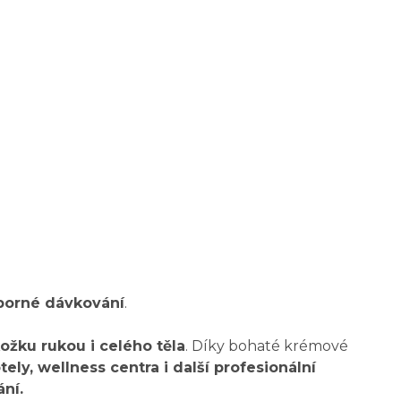
porné dávkování
.
ožku rukou i celého těla
. Díky bohaté krémové
ly, wellness centra i další profesionální
ní.