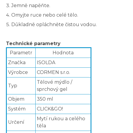
Jemně napěňte.
Omyjte ruce nebo celé tělo.
Důkladně opláchněte čistou vodou.
Technické parametry
Parametr
Hodnota
Značka
ISOLDA
Výrobce
CORMEN s.r.o.
Tělové mýdlo /
Typ
sprchový gel
Objem
350 ml
Systém
CLICK&GO!
Mytí rukou a celého
Určení
těla