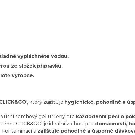
ůkladně vypláchněte vodou.
erou ze složek přípravku.
lotě výrobce.
k CLICK&GO
!, který zajišťuje
hygienické, pohodlné a ús
uxusní sprchový gel určený pro
každodenní péči o pok
stému CLICK&GO! je ideální volbou pro
domácnosti, hote
d kontaminací a
zajišťuje pohodlné a úsporné dávková