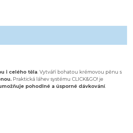
u i celého těla
. Vytváří bohatou krémovou pěnu s
ěnou.
Praktická láhev systému CLICK&GO! je
 umožňuje pohodlné a úsporné dávkování
.