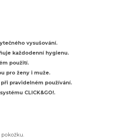
bytečného vysušování.
mňuje každodenní hygienu.
m použití.
u pro ženy i muže.
při pravidelném používání.
 systému CLICK&GO!.
 pokožku.