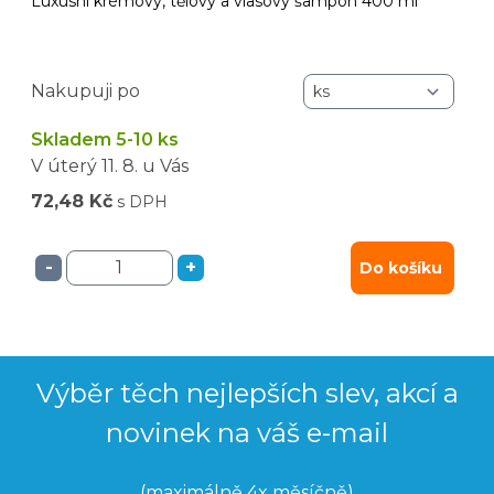
Luxusní krémový, tělový a vlasový šampon 400 ml
Nakupuji po
Skladem 5-10 ks
V úterý
11. 8.
u Vás
72,48 Kč
s DPH
-
+
Do košíku
Výběr těch nejlepších slev, akcí a
novinek na váš e-mail
(maximálně 4x měsíčně)