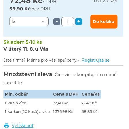
72,48 Kč
l
181,20 Kč
/
s DPH
59,90 Kč
bez DPH
-
+
Do košíku
Skladem 5-10 ks
V úterý
11. 8.
u Vás
Jste firma? Máme pro vás lepší ceny -
Registrujte se
Množstevní sleva
Čím víc nakoupíte, tím méně
zaplatíte
Min. odběr
Cena s DPH
Cena/Ks
1 kus
a více
72,48 Kč
72,48 Kč
1 karton
(20 kusů) a více
1 376,98 Kč
68,85 Kč
Vytisknout