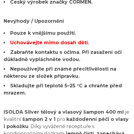
Český výrobek značky CORMEN.
Nevýhody / Upozornění
Pouze k vnějšímu použití.
Uchovávejte mimo dosah dětí.
Zabraňte kontaktu s očima. Při zasažení očí
důkladně vypláchněte vodou.
Nepoužívejte při známé přecitlivělosti na
některou ze složek přípravku.
Skladujte při teplotě 5–25 °C a chraňte před
mrazem.
ISOLDA Silver tělový a vlasový šampon 400 ml
je
kvalitní
šampon 2 v 1
pro
každodenní péči o vlasy
i pokožku
. Díky vyvážené receptuře s
kondicionačními složkami
jemně čistí, zanechává