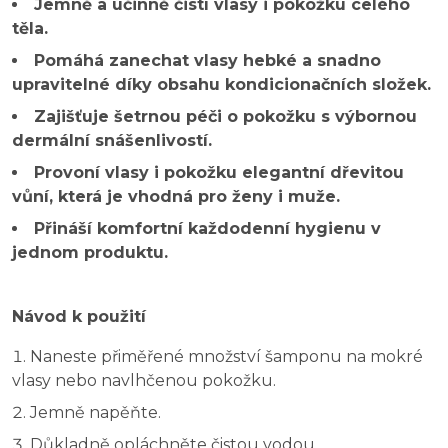
Jemně a účinně čistí vlasy i pokožku celého
těla.
Pomáhá zanechat vlasy hebké a snadno
upravitelné díky obsahu kondicionačních složek.
Zajišťuje šetrnou péči o pokožku s výbornou
dermální snášenlivostí.
Provoní vlasy i pokožku elegantní dřevitou
vůní, která je vhodná pro ženy i muže.
Přináší komfortní každodenní hygienu v
jednom produktu.
Návod k použití
Naneste přiměřené množství šamponu na mokré
vlasy nebo navlhčenou pokožku.
Jemně napěňte.
Důkladně opláchněte čistou vodou.