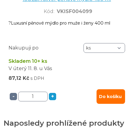
Kód
:
VKISF004099
?Luxusní pěnové mýdlo pro muže i ženy 400 ml
Nakupuji po
Skladem 10+ ks
V úterý
11. 8.
u Vás
87,12 Kč
s DPH
-
+
Do košíku
Naposledy prohlížené produkty