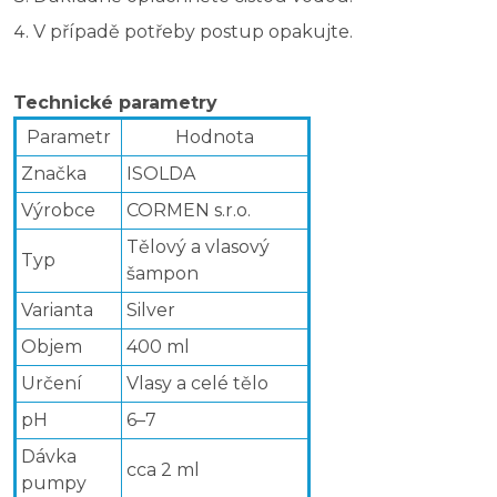
V případě potřeby postup opakujte.
Technické parametry
Parametr
Hodnota
Značka
ISOLDA
Výrobce
CORMEN s.r.o.
Tělový a vlasový
Typ
šampon
Varianta
Silver
Objem
400 ml
Určení
Vlasy a celé tělo
pH
6–7
Dávka
cca 2 ml
pumpy