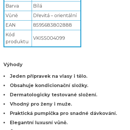
Barva
Bílá
Vůně
Dřevitá – orientální
EAN
8595683802888
Kód
VKISS004099
produktu
Výhody
Jeden přípravek na vlasy i tělo.
Obsahuje kondicionační složky.
Dermatologicky testované složení.
Vhodný pro ženy i muže.
Praktická pumpička pro snadné dávkování.
Elegantní luxusní vůně.