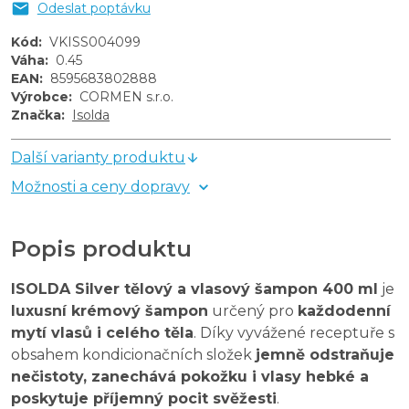
Odeslat poptávku
Kód
:
VKISS004099
Váha
:
0.45
EAN
:
8595683802888
Výrobce
:
CORMEN s.r.o.
Značka
:
Isolda
Další varianty produktu
Možnosti a ceny dopravy
Popis produktu
ISOLDA Silver tělový a vlasový šampon 400 ml
je
luxusní krémový šampon
určený pro
každodenní
mytí vlasů i celého těla
. Díky vyvážené receptuře s
obsahem kondicionačních složek
jemně odstraňuje
nečistoty, zanechává pokožku i vlasy hebké a
poskytuje příjemný pocit svěžesti
.