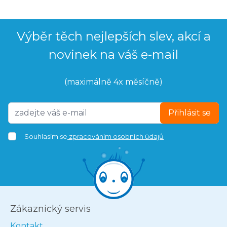
Výběr těch nejlepších slev, akcí a
novinek na váš e-mail
(maximálně 4x měsíčně)
Přihlásit se
Souhlasím se
zpracováním osobních údajů
Zákaznický servis
Kontakt