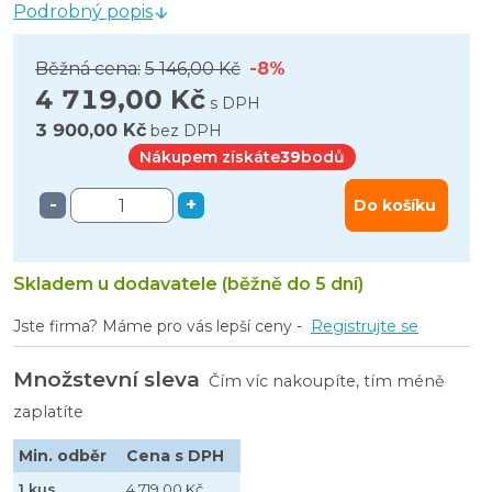
Podrobný popis
Běžná cena:
5 146,00 Kč
-8%
4 719,00 Kč
s DPH
3 900,00 Kč
bez DPH
Nákupem získáte
39
bodů
-
+
Do košíku
Skladem u dodavatele (běžně do 5 dní)
Jste firma? Máme pro vás lepší ceny -
Registrujte se
Množstevní sleva
Čím víc nakoupíte, tím méně
zaplatíte
Min. odběr
Cena s DPH
1 kus
4 719,00 Kč