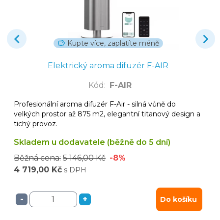
Kupte více, zaplatíte méně
Elektrický aroma difuzér F-AIR
Kód
:
F-AIR
Profesionální aroma difuzér F-Air - silná vůně do
velkých prostor až 875 m2, elegantní titanový design a
tichý provoz.
Skladem u dodavatele (běžně do 5 dní)
Běžná cena:
5 146,00 Kč
-8%
4 719,00 Kč
s DPH
-
+
Do košíku