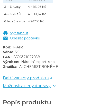
2 - 3 kusy
4 483,05 Kč
4 - 5 kusů
4 388,67 Kč
6 kusů
a více
4 247,10 Kč
Vytisknout
Odeslat poptávku
Kód
:
F-AIR
Váha
:
3.5
EAN
:
8596321027588
Výrobce
:
Národní export, s.r.o.
Značka
:
ALCHEMIST BOHÉME
Další varianty produktu
Možnosti a ceny dopravy
Popis produktu