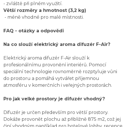
- zvláště při plném využití.
Větší rozměry a hmotnost (3,2 kg)
- méně vhodné pro malé místnosti.
FAQ - otázky a odpovědi
Na co slouží elektrický aroma difuzér F-Air?
Elektrický aroma difuzér F-Air slouží k
profesionálnímu provonění interiérů. Pomocí
speciální technologie rovnoměrně rozptyluje vůni
do prostoru a pomáhá vytvářet příjemnou
atmosféru v komerčních i veřejných prostorách.
Pro jak velké prostory je difuzér vhodný?
Difuzér je určen především pro větší prostory.
Dokáže provonět plochu až přibližně 875 m2, což jej
činí vhodným například pro hotelové lobby, recepce,