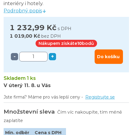
interiéry i hotely.
Podrobný popis
1 232,99 Kč
s DPH
1 019,00 Kč
bez DPH
Nákupem získáte
10
bodů
-
+
Do košíku
Skladem 1 ks
V úterý
11. 8.
u Vás
Jste firma? Máme pro vás lepší ceny -
Registrujte se
Množstevní sleva
Čím víc nakoupíte, tím méně
zaplatíte
Min. odběr
Cena s DPH