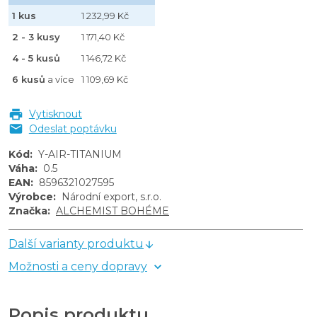
1 kus
1 232,99 Kč
2 - 3 kusy
1 171,40 Kč
4 - 5 kusů
1 146,72 Kč
6 kusů
a více
1 109,69 Kč
Vytisknout
Odeslat poptávku
Kód
:
Y-AIR-TITANIUM
Váha
:
0.5
EAN
:
8596321027595
Výrobce
:
Národní export, s.r.o.
Značka
:
ALCHEMIST BOHÉME
Další varianty produktu
Možnosti a ceny dopravy
Popis produktu