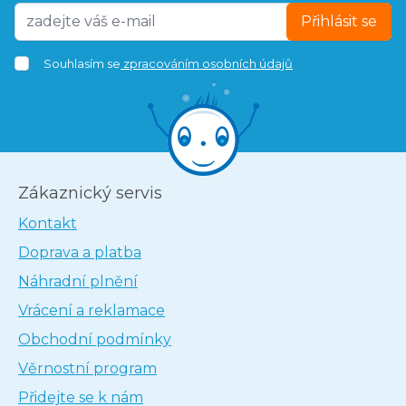
Přihlásit se
Souhlasím se
zpracováním osobních údajů
Zákaznický servis
Kontakt
Doprava a platba
Náhradní plnění
Vrácení a reklamace
Obchodní podmínky
Věrnostní program
Přidejte se k nám