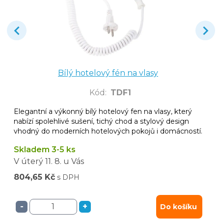
Bílý hotelový fén na vlasy
Kód
:
TDF1
Elegantní a výkonný bílý hotelový fen na vlasy, který
nabízí spolehlivé sušení, tichý chod a stylový design
vhodný do moderních hotelových pokojů i domácností.
Skladem 3-5 ks
V úterý
11. 8.
u Vás
804,65 Kč
s DPH
-
+
Do košíku