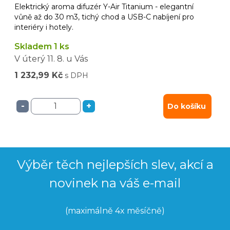
Elektrický aroma difuzér Y-Air Titanium - elegantní
vůně až do 30 m3, tichý chod a USB-C nabíjení pro
interiéry i hotely.
Skladem 1 ks
V úterý
11. 8.
u Vás
1 232,99 Kč
s DPH
-
+
Do košíku
Výběr těch nejlepších slev, akcí a
novinek na váš e-mail
(maximálně 4x měsíčně)