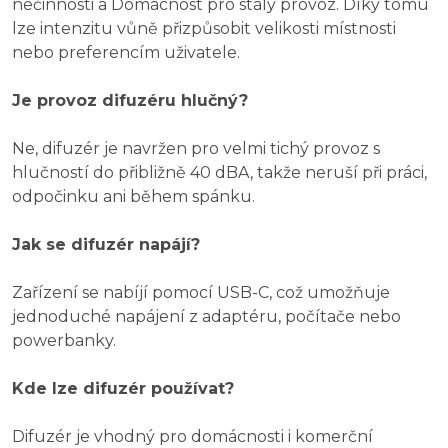
nečinnosti a Domácnost pro stálý provoz. Díky tomu
lze intenzitu vůně přizpůsobit velikosti místnosti
nebo preferencím uživatele.
Je provoz difuzéru hlučný?
Ne, difuzér je navržen pro velmi tichý provoz s
hlučností do přibližně 40 dBA, takže neruší při práci,
odpočinku ani během spánku.
Jak se difuzér napájí?
Zařízení se nabíjí pomocí USB-C, což umožňuje
jednoduché napájení z adaptéru, počítače nebo
powerbanky.
Kde lze difuzér používat?
Difuzér je vhodný pro domácnosti i komerční