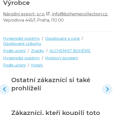
Výrobce
Národní export, s.r.o.
,
info@bohemecollection.cz
,
Vejvodova 445/1, Praha, 110 00
Hygienické systémy
/
Osvěžovače a vůně
/
Osvěžovače vzduchu
Podle určení
/
Značky
/
ALCHEMIST BOHÉME
Hygienické systémy
/
Hotelový program
Podle určení
/
Hotely
Ostatní zákazníci si také
prohlíželi
Zákazníci, kteří koupili toto