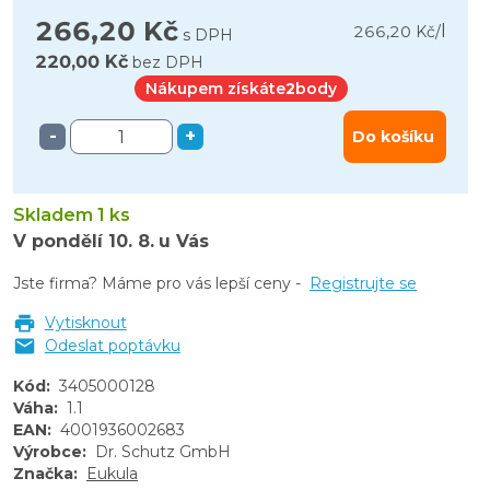
266,20 Kč
l
266,20 Kč
/
s DPH
220,00 Kč
bez DPH
Nákupem získáte
2
body
-
+
Do košíku
Skladem 1 ks
V pondělí
10. 8.
u Vás
Jste firma? Máme pro vás lepší ceny -
Registrujte se
Vytisknout
Odeslat poptávku
Kód
:
3405000128
Váha
:
1.1
EAN
:
4001936002683
Výrobce
:
Dr. Schutz GmbH
Značka
:
Eukula