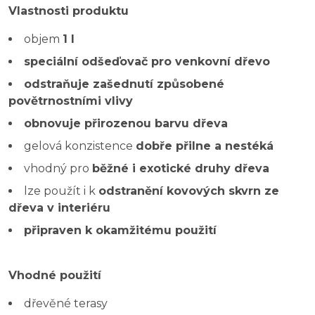
Vlastnosti produktu
objem
1 l
speciální odšeďovač pro venkovní dřevo
odstraňuje zašednutí způsobené
povětrnostními vlivy
obnovuje přirozenou barvu dřeva
gelová konzistence
dobře přilne a nestéká
vhodný pro
běžné i exotické druhy dřeva
lze použít i k
odstranění kovových skvrn ze
dřeva v interiéru
připraven k okamžitému použití
Vhodné použití
dřevěné terasy