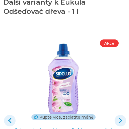
Další varianty k Eukula
Odšeďovač dřeva - 1 l
Akce
Kupte více, zaplatíte méně