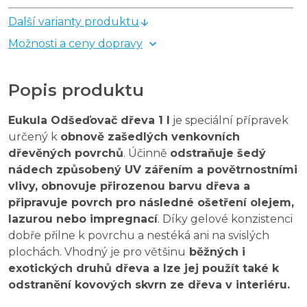
Další varianty produktu
Možnosti a ceny dopravy
Popis produktu
Eukula Odšeďovač dřeva 1 l
je speciální přípravek
určený k
obnově zašedlých venkovních
dřevěných povrchů
. Účinně
odstraňuje šedý
nádech způsobený UV zářením a povětrnostními
vlivy, obnovuje přirozenou barvu dřeva a
připravuje povrch pro následné ošetření olejem,
lazurou nebo impregnací
. Díky gelové konzistenci
dobře přilne k povrchu a nestéká ani na svislých
plochách. Vhodný je pro většinu
běžných i
exotických druhů dřeva a lze jej použít také k
odstranění kovových skvrn ze dřeva v interiéru.