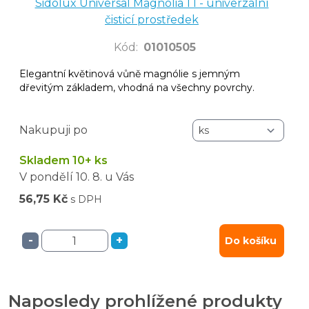
Sidolux Universal Magnolia 1 l - univerzální
čisticí prostředek
Kód
:
01010505
Elegantní květinová vůně magnólie s jemným
dřevitým základem, vhodná na všechny povrchy.
Nakupuji po
Skladem 10+ ks
V pondělí
10. 8.
u Vás
56,75 Kč
s DPH
-
+
Do košíku
Naposledy prohlížené produkty