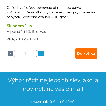
Odšeďovač dřeva obnovuje přirozenou barvu
zvětralého dřeva. Vhodný na terasy, pergoly i zahradní
nábytek. Spotřeba cca 150–200 g/m2.
Skladem 1 ks
V pondělí
10. 8.
u Vás
266,20 Kč
s DPH
-
+
Do košíku
Výběr těch nejlepších slev, akcí a
novinek na váš e-mail
(maximálně 4x měsíčně)