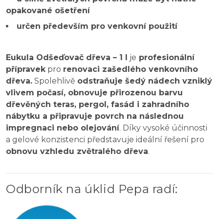
opakované ošetření
určen především pro venkovní použití
Eukula Odšeďovač dřeva – 1 l
je
profesionální
přípravek
pro
renovaci zašedlého venkovního
dřeva.
Spolehlivě
odstraňuje šedý nádech vzniklý
vlivem počasí, obnovuje přirozenou barvu
dřevěných teras, pergol, fasád i zahradního
nábytku a připravuje povrch na následnou
impregnaci nebo olejování
. Díky vysoké účinnosti
a gelové konzistenci představuje ideální řešení pro
obnovu vzhledu zvětralého dřeva
.
Odborník na úklid Pepa radí
: