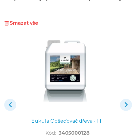
Smazat vše
Eukula Odšeďovač dřeva - 1 l
Kód
:
3405000128