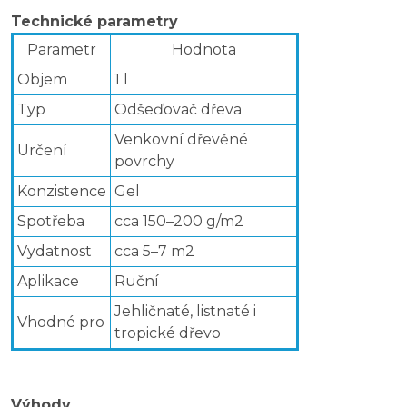
Technické parametry
Parametr
Hodnota
Objem
1 l
Typ
Odšeďovač dřeva
Venkovní dřevěné
Určení
povrchy
Konzistence
Gel
Spotřeba
cca 150–200 g/m2
Vydatnost
cca 5–7 m2
Aplikace
Ruční
Jehličnaté, listnaté i
Vhodné pro
tropické dřevo
Výhody