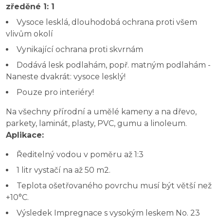
zředěné 1: 1
Vysoce lesklá, dlouhodobá ochrana proti všem
vlivům okolí
Vynikající ochrana proti skvrnám
Dodává lesk podlahám, popř. matným podlahám -
Naneste dvakrát: vysoce lesklý!
Pouze pro interiéry!
Na všechny přírodní a umělé kameny a na dřevo,
parkety, laminát, plasty, PVC, gumu a linoleum.
Aplikace:
Ředitelný vodou v poměru až 1:3
1 litr vystačí na až 50 m2.
Teplota ošetřovaného povrchu musí být větší než
+10°C.
Výsledek Impregnace s vysokým leskem No. 23