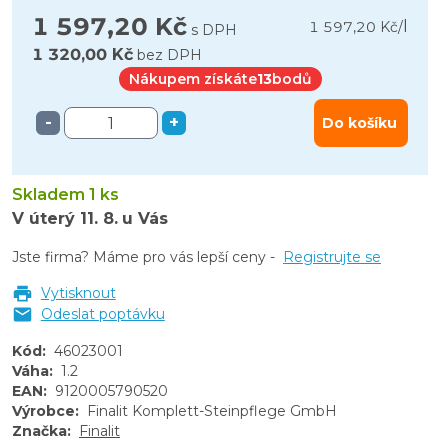
1 597,20 Kč
l
1 597,20 Kč
/
s DPH
1 320,00 Kč
bez DPH
Nákupem získáte
13
bodů
-
+
Do košíku
Skladem 1 ks
V úterý
11. 8.
u Vás
Jste firma? Máme pro vás lepší ceny -
Registrujte se
Vytisknout
Odeslat poptávku
Kód
:
46023001
Váha
:
1.2
EAN
:
9120005790520
Výrobce
:
Finalit Komplett-Steinpflege GmbH
Značka
:
Finalit