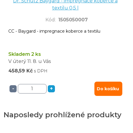
Dr. Schutz Baygard - impregnace koberce a
textilu 0,5 l
Kód
:
1505050007
CC - Baygard - impregnace koberce a textilu
Skladem 2 ks
V úterý
11. 8.
u Vás
458,59 Kč
s DPH
-
+
Do košíku
Naposledy prohlížené produkty