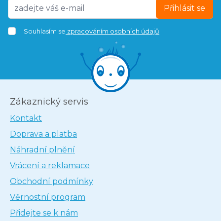
Přihlásit se
Souhlasím se
zpracováním osobních údajů
Zákaznický servis
Kontakt
Doprava a platba
Náhradní plnění
Vrácení a reklamace
Obchodní podmínky
Věrnostní program
Přidejte se k nám