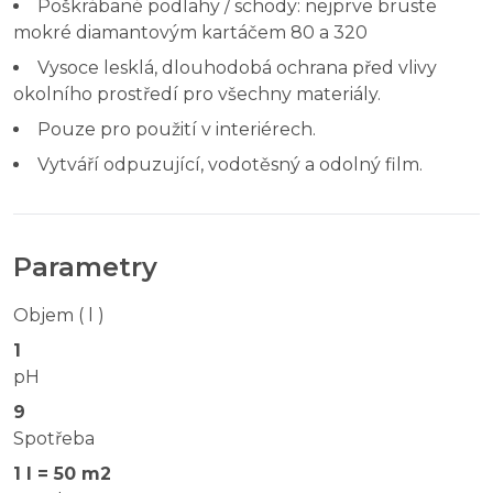
Poškrábané podlahy / schody: nejprve bruste
mokré diamantovým kartáčem 80 a 320
Vysoce lesklá, dlouhodobá ochrana před vlivy
okolního prostředí pro všechny materiály.
Pouze pro použití v interiérech.
Vytváří odpuzující, vodotěsný a odolný film.
Parametry
Objem ( l )
1
pH
9
Spotřeba
1 l = 50 m2