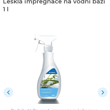
Lesklá impregnace na vodní bázi
1 l