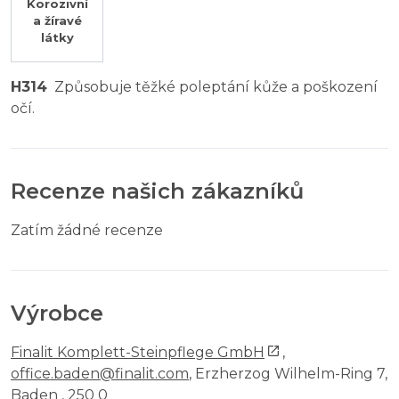
Korozivní
a žíravé
látky
H314
Způsobuje těžké poleptání kůže a poškození
očí.
Recenze našich zákazníků
Zatím žádné recenze
Výrobce
Finalit Komplett-Steinpflege GmbH
,
office.baden@finalit.com
, Erzherzog Wilhelm-Ring 7,
Baden , 250 0