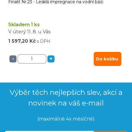
Finalit Nr.23 - Lesklá impregnace na vodní bázi
Skladem 1 ks
V úterý
11. 8.
u Vás
1 597,20 Kč
s DPH
-
+
Do košíku
Výběr těch nejlepších slev, akcí a
novinek na váš e-mail
(maximálně 4x měsíčně)