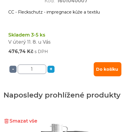
Kód
:
1601040007
CC - Fleckschutz - impregnace kůže a textilu
Skladem 3-5 ks
V úterý
11. 8.
u Vás
476,74 Kč
s DPH
-
+
Do košíku
Naposledy prohlížené produkty
Smazat vše