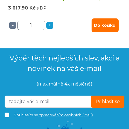
3 617,90 Kč
s DPH
-
+
Do košíku
Výběr těch nejlepších slev, akcí a
novinek na váš e-mail
(maximálně 4x měsíčně)
Přihlásit se
Souhlasím se
zpracováním osobních údajů