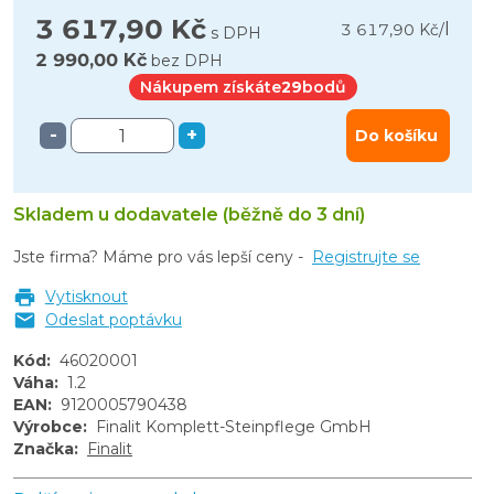
3 617,90 Kč
l
3 617,90 Kč
/
s DPH
2 990,00 Kč
bez DPH
Nákupem získáte
29
bodů
-
+
Do košíku
Skladem u dodavatele (běžně do 3 dní)
Jste firma? Máme pro vás lepší ceny -
Registrujte se
Vytisknout
Odeslat poptávku
Kód
:
46020001
Váha
:
1.2
EAN
:
9120005790438
Výrobce
:
Finalit Komplett-Steinpflege GmbH
Značka
:
Finalit