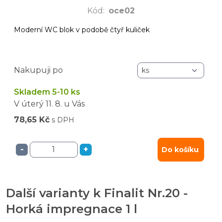
Kód
:
oce02
Moderní WC blok v podobě čtyř kuliček
Nakupuji po
Skladem 5-10 ks
V úterý
11. 8.
u Vás
78,65 Kč
s DPH
-
+
Do košíku
Další varianty k Finalit Nr.20 -
Horká impregnace 1 l