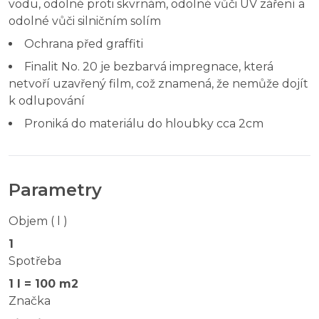
vodu, odolné proti skvrnám, odolné vůči UV záření a
odolné vůči silničním solím
Ochrana před graffiti
Finalit No. 20 je bezbarvá impregnace, která
netvoří uzavřený film, což znamená, že nemůže dojít
k odlupování
Proniká do materiálu do hloubky cca 2cm
Parametry
Objem ( l )
1
Spotřeba
1 l = 100 m2
Značka