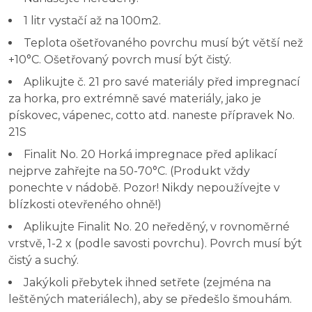
1 litr vystačí až na 100m2.
Teplota ošetřovaného povrchu musí být větší než
+10°C. Ošetřovaný povrch musí být čistý.
Aplikujte č. 21 pro savé materiály před impregnací
za horka, pro extrémně savé materiály, jako je
pískovec, vápenec, cotto atd. naneste přípravek No.
21S
Finalit No. 20 Horká impregnace před aplikací
nejprve zahřejte na 50-70°C. (Produkt vždy
ponechte v nádobě. Pozor! Nikdy nepoužívejte v
blízkosti otevřeného ohně!)
Aplikujte Finalit No. 20 neředěný, v rovnoměrné
vrstvě, 1-2 x (podle savosti povrchu). Povrch musí být
čistý a suchý.
Jakýkoli přebytek ihned setřete (zejména na
leštěných materiálech), aby se předešlo šmouhám.