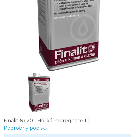
Finalit Nr.23 - Lesklá impregnace na vodní bázi 1 l
Finalit Nr.25 - Premium impregnace (protiskluzná) 1 l
Finalit Nr.30 - Vysoce lesklá impregnace pro kovy, sklo, p
Finalit Nr.20 - Horká impregnace 1 l
Podrobný popis