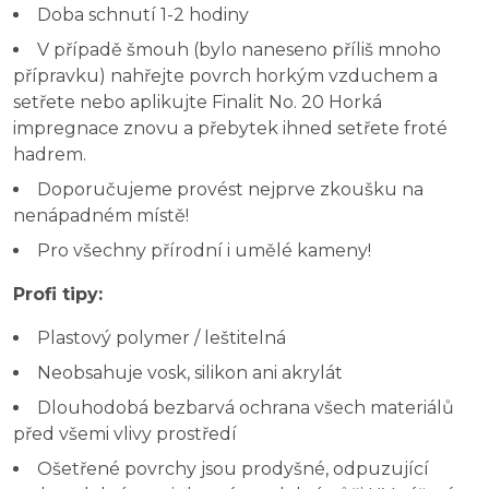
Doba schnutí 1-2 hodiny
V případě šmouh (bylo naneseno příliš mnoho
přípravku) nahřejte povrch horkým vzduchem a
setřete nebo aplikujte Finalit No. 20 Horká
impregnace znovu a přebytek ihned setřete froté
hadrem.
Doporučujeme provést nejprve zkoušku na
nenápadném místě!
Pro všechny přírodní i umělé kameny!
Profi tipy:
Plastový polymer / leštitelná
Neobsahuje vosk, silikon ani akrylát
Dlouhodobá bezbarvá ochrana všech materiálů
před všemi vlivy prostředí
Ošetřené povrchy jsou prodyšné, odpuzující