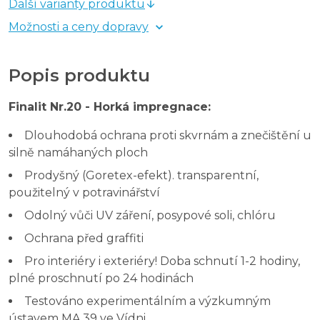
Další varianty produktu
Možnosti a ceny dopravy
Popis produktu
Finalit Nr.20 - Horká impregnace:
Dlouhodobá ochrana proti skvrnám a znečištění u
silně namáhaných ploch
Prodyšný (Goretex-efekt). transparentní,
použitelný v potravinářství
Odolný vůči UV záření, posypové soli, chlóru
Ochrana před graffiti
Pro interiéry i exteriéry! Doba schnutí 1-2 hodiny,
plné proschnutí po 24 hodinách
Testováno experimentálním a výzkumným
ústavem MA 39 ve Vídni.